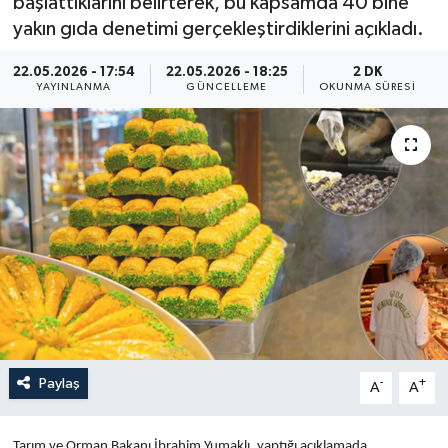
başlattıklarını belirterek, bu kapsamda 40 bine
yakın gıda denetimi gerçekleştirdiklerini açıkladı.
Yaşam
22.05.2026 - 17:54
22.05.2026 - 18:25
2 DK
Anali̇z
YAYINLANMA
GÜNCELLEME
OKUNMA SÜRESI
Bi̇li̇m & Teknoloji̇
Dünya
Eği̇ti̇m
Paylaş
-
+
A
A
Tarım ve Orman Bakanı İbrahim Yumaklı, yaptığı açıklamada,