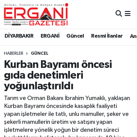
DİYARBAKIR
BİSMİL
Ergani Nöbetçi Eczaneler
DİYARBAKIR
ERGANİ
Güncel
Resmi İlanlar
Ana
BAĞLAR
ERGANİ
Ergani Hava Durumu
HABERLER
GÜNCEL
Güncel
Ergani Trafik Yoğunluk Haritası
Kurban Bayramı öncesi
Eği̇ti̇m
Süper Lig Puan Durumu ve Fikstür
gıda denetimleri
yoğunlaştırıldı
Resmi İlanlar
Tüm Manşetler
Tarım ve Orman Bakanı İbrahim Yumaklı, yaklaşan
Sağlık
Son Dakika Haberleri
Kurban Bayramı öncesinde kasaplık faaliyeti
yapan işletmeler ile tatlı, unlu mamuller, şeker ve
Si̇yaset
Haber Arşivi
şekerli mamullerin üretim ve satışını yapan
işletmelere yönelik yoğun bir denetim süreci
Spor