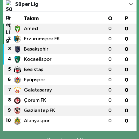
Süper Lig
#
Takım
O
P
1
Amed
0
0
2
Erzurumspor FK
0
0
3
Başakşehir
0
0
4
Kocaelispor
0
0
5
Beşiktaş
0
0
6
Eyüpspor
0
0
7
Galatasaray
0
0
8
Çorum FK
0
0
9
Gaziantep FK
0
0
10
Alanyaspor
0
0