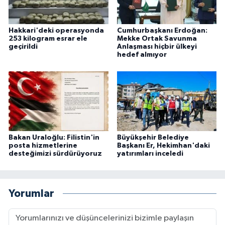
Hakkari'deki operasyonda
Cumhurbaşkanı Erdoğan:
253 kilogram esrar ele
Mekke Ortak Savunma
geçirildi
Anlaşması hiçbir ülkeyi
hedef almıyor
Bakan Uraloğlu: Filistin'in
Büyükşehir Belediye
posta hizmetlerine
Başkanı Er, Hekimhan'daki
desteğimizi sürdürüyoruz
yatırımları inceledi
Yorumlar