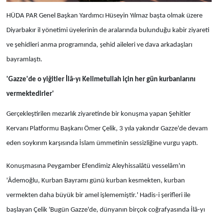
HÜDA PAR Genel Başkan Yardımcı Hüseyin Yılmaz başta olmak üzere
Diyarbakır il yönetimi üyelerinin de aralarında bulunduğu kabir ziyareti
ve şehidleri anma programında, şehid aileleri ve dava arkadaşları
bayramlaştı.
'Gazze'de o yiğitler İlâ-yı Kelimetullah için her gün kurbanlarını
vermektedirler'
Gerçekleştirilen mezarlık ziyaretinde bir konuşma yapan Şehitler
Kervanı Platformu Başkanı Ömer Çelik, 3 yıla yakındır Gazze'de devam
eden soykırım karşısında İslam ümmetinin sessizliğine vurgu yaptı.
Konuşmasına Peygamber Efendimiz Aleyhissalâtü vesselâm'ın
'Âdemoğlu, Kurban Bayramı günü kurban kesmekten, kurban
vermekten daha büyük bir amel işlememiştir.' Hadis-i şerifleri ile
başlayan Çelik 'Bugün Gazze'de, dünyanın birçok coğrafyasında İlâ-yı