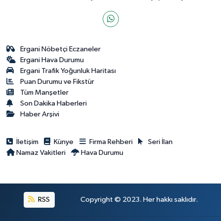
Ergani Nöbetçi Eczaneler
Ergani Hava Durumu
Ergani Trafik Yoğunluk Haritası
Puan Durumu ve Fikstür
Tüm Manşetler
Son Dakika Haberleri
Haber Arşivi
İletişim
Künye
Firma Rehberi
Seri İlan
Namaz Vakitleri
Hava Durumu
RSS
Copyright © 2023. Her hakkı saklıdır.