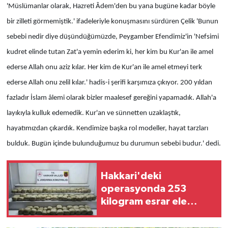
'Müslümanlar olarak, Hazreti Âdem'den bu yana bugüne kadar böyle
bir zilleti görmemiştik.' ifadeleriyle konuşmasını sürdüren Çelik 'Bunun
sebebi nedir diye düşündüğümüzde, Peygamber Efendimiz'in 'Nefsimi
kudret elinde tutan Zat'a yemin ederim ki, her kim bu Kur'an ile amel
ederse Allah onu aziz kılar. Her kim de Kur'an ile amel etmeyi terk
ederse Allah onu zelil kılar.' hadis-i şerifi karşımıza çıkıyor. 200 yıldan
fazladır İslam âlemi olarak bizler maalesef gereğini yapamadık. Allah'a
layıkıyla kulluk edemedik. Kur'an ve sünnetten uzaklaştık,
hayatımızdan çıkardık. Kendimize başka rol modeller, hayat tarzları
bulduk. Bugün içinde bulunduğumuz bu durumun sebebi budur.' dedi.
Hakkari'deki
operasyonda 253
kilogram esrar ele
geçirildi