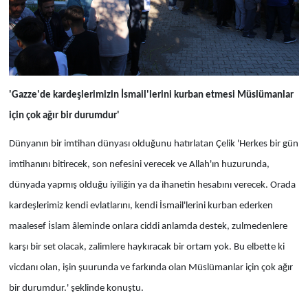
'Gazze'de kardeşlerimizin İsmail'lerini kurban etmesi Müslümanlar
için çok ağır bir durumdur'
Dünyanın bir imtihan dünyası olduğunu hatırlatan Çelik 'Herkes bir gün
imtihanını bitirecek, son nefesini verecek ve Allah'ın huzurunda,
dünyada yapmış olduğu iyiliğin ya da ihanetin hesabını verecek. Orada
kardeşlerimiz kendi evlatlarını, kendi İsmail'lerini kurban ederken
maalesef İslam âleminde onlara ciddi anlamda destek, zulmedenlere
karşı bir set olacak, zalimlere haykıracak bir ortam yok. Bu elbette ki
vicdanı olan, işin şuurunda ve farkında olan Müslümanlar için çok ağır
bir durumdur.' şeklinde konuştu.