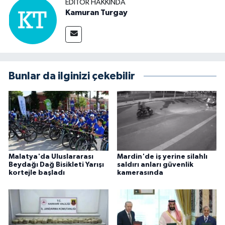
EDITÖR HAKKINDA
Kamuran Turgay
Bunlar da ilginizi çekebilir
Malatya'da Uluslararası
Mardin'de iş yerine silahlı
Beydağı Dağ Bisikleti Yarışı
saldırı anları güvenlik
kortejle başladı
kamerasında