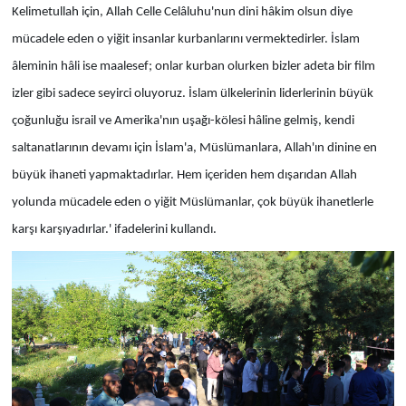
Kelimetullah için, Allah Celle Celâluhu'nun dini hâkim olsun diye
mücadele eden o yiğit insanlar kurbanlarını vermektedirler. İslam
âleminin hâli ise maalesef; onlar kurban olurken bizler adeta bir film
izler gibi sadece seyirci oluyoruz. İslam ülkelerinin liderlerinin büyük
çoğunluğu israil ve Amerika'nın uşağı-kölesi hâline gelmiş, kendi
saltanatlarının devamı için İslam'a, Müslümanlara, Allah'ın dinine en
büyük ihaneti yapmaktadırlar. Hem içeriden hem dışarıdan Allah
yolunda mücadele eden o yiğit Müslümanlar, çok büyük ihanetlerle
karşı karşıyadırlar.' ifadelerini kullandı.