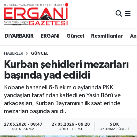
DİYARBAKIR
BİSMİL
Ergani Nöbetçi Eczaneler
DİYARBAKIR
ERGANİ
Güncel
Resmi İlanlar
Ana
BAĞLAR
ERGANİ
Ergani Hava Durumu
HABERLER
GÜNCEL
Güncel
Ergani Trafik Yoğunluk Haritası
Kurban şehidleri mezarları
Eği̇ti̇m
Süper Lig Puan Durumu ve Fikstür
başında yad edildi
Resmi İlanlar
Tüm Manşetler
Kobané bahaneli 6-8 ekim olaylarında PKK
yandaşları tarafından katledilen Yasin Börü ve
Sağlık
Son Dakika Haberleri
arkadaşları, Kurban Bayramının ilk saatlerinde
mezarları başında anıldı.
Si̇yaset
Haber Arşivi
27.05.2026 - 08:47
27.05.2026 - 09:20
5 DK
YAYINLANMA
GÜNCELLEME
OKUNMA SÜRESI
Spor