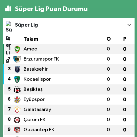
Süper Lig Puan Durumu
Süper Lig
#
Takım
O
P
1
Amed
0
0
2
Erzurumspor FK
0
0
3
Başakşehir
0
0
4
Kocaelispor
0
0
5
Beşiktaş
0
0
6
Eyüpspor
0
0
7
Galatasaray
0
0
8
Çorum FK
0
0
9
Gaziantep FK
0
0