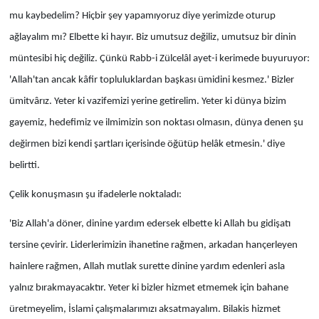
mu kaybedelim? Hiçbir şey yapamıyoruz diye yerimizde oturup
ağlayalım mı? Elbette ki hayır. Biz umutsuz değiliz, umutsuz bir dinin
müntesibi hiç değiliz. Çünkü Rabb-i Zülcelâl ayet-i kerimede buyuruyor:
'Allah'tan ancak kâfir topluluklardan başkası ümidini kesmez.' Bizler
ümitvârız. Yeter ki vazifemizi yerine getirelim. Yeter ki dünya bizim
gayemiz, hedefimiz ve ilmimizin son noktası olmasın, dünya denen şu
değirmen bizi kendi şartları içerisinde öğütüp helâk etmesin.' diye
belirtti.
Çelik konuşmasın şu ifadelerle noktaladı:
'Biz Allah'a döner, dinine yardım edersek elbette ki Allah bu gidişatı
tersine çevirir. Liderlerimizin ihanetine rağmen, arkadan hançerleyen
hainlere rağmen, Allah mutlak surette dinine yardım edenleri asla
yalnız bırakmayacaktır. Yeter ki bizler hizmet etmemek için bahane
üretmeyelim, İslami çalışmalarımızı aksatmayalım. Bilakis hizmet