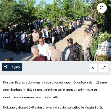
Yaşam
Anali̇z
Bi̇li̇m & Teknoloji̇
Dünya
Eği̇ti̇m
Paylaş
-
+
A
A
Kurban Bayramı dolayısıyla kabir ziyareti yapan Diyarbakırlılar, 12 sene
önce kurban eti dağıtırken katledilen Yasin Börü ve arkadaşlarını
unutmayarak mezarı başında yad etti.
Kobane bahaneli 6-8 ekim olaylarında vahşice katledilen Yasin Börü,