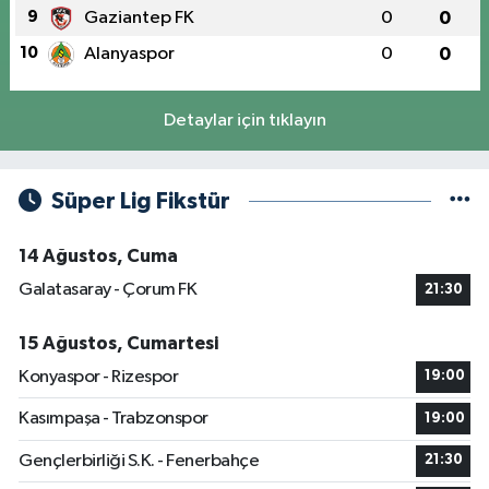
9
Gaziantep FK
0
0
10
Alanyaspor
0
0
Detaylar için tıklayın
Süper Lig Fikstür
14 Ağustos, Cuma
Galatasaray - Çorum FK
21:30
15 Ağustos, Cumartesi
Konyaspor - Rizespor
19:00
Kasımpaşa - Trabzonspor
19:00
Gençlerbirliği S.K. - Fenerbahçe
21:30