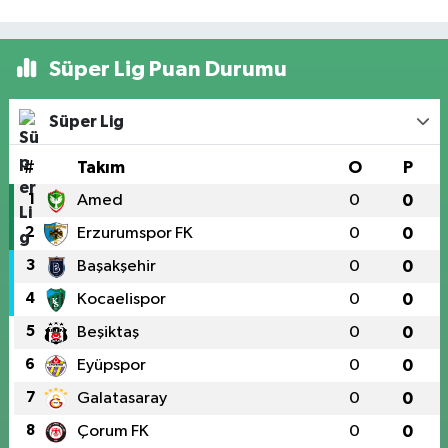
Süper Lig Puan Durumu
Süper Lig
#
Takım
O
P
1
Amed
0
0
2
Erzurumspor FK
0
0
3
Başakşehir
0
0
4
Kocaelispor
0
0
5
Beşiktaş
0
0
6
Eyüpspor
0
0
7
Galatasaray
0
0
8
Çorum FK
0
0