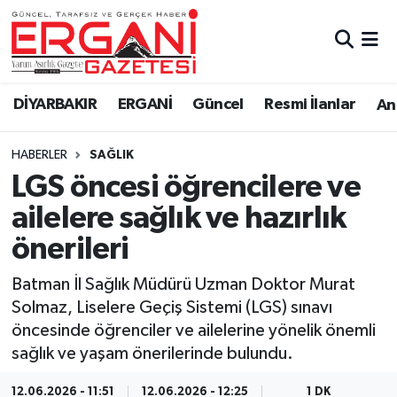
DİYARBAKIR
BİSMİL
Ergani Nöbetçi Eczaneler
DİYARBAKIR
ERGANİ
Güncel
Resmi İlanlar
Ana
BAĞLAR
ERGANİ
Ergani Hava Durumu
HABERLER
SAĞLIK
Güncel
Ergani Trafik Yoğunluk Haritası
LGS öncesi öğrencilere ve
Eği̇ti̇m
Süper Lig Puan Durumu ve Fikstür
ailelere sağlık ve hazırlık
önerileri
Resmi İlanlar
Tüm Manşetler
Batman İl Sağlık Müdürü Uzman Doktor Murat
Sağlık
Son Dakika Haberleri
Solmaz, Liselere Geçiş Sistemi (LGS) sınavı
öncesinde öğrenciler ve ailelerine yönelik önemli
Si̇yaset
Haber Arşivi
sağlık ve yaşam önerilerinde bulundu.
Spor
12.06.2026 - 11:51
12.06.2026 - 12:25
1 DK