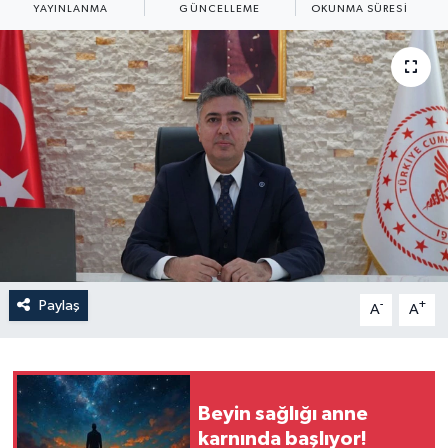
YAYINLANMA
GÜNCELLEME
OKUNMA SÜRESI
Yaşam
Anali̇z
Bi̇li̇m & Teknoloji̇
Dünya
Eği̇ti̇m
Paylaş
-
+
A
A
Beyin sağlığı anne
karnında başlıyor!