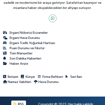
sadelik ve modernizmi bir araya getiriyor. Şatafattan kaçınıyor ve
insanlara haber okuyabilecekleri bir altyapı sunuyor.
Ergani Nöbetçi Eczaneler
Ergani Hava Durumu
Ergani Trafik Yoğunluk Haritası
Puan Durumu ve Fikstür
Tüm Manşetler
Son Dakika Haberleri
Haber Arşivi
İletişim
Künye
Firma Rehberi
Seri İlan
Namaz Vakitleri
Hava Durumu
RSS
Copyright © 2023. Her hakkı saklıdır.