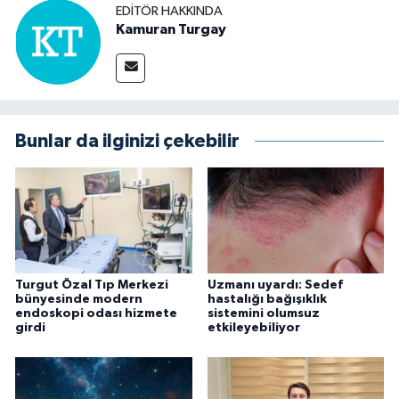
EDITÖR HAKKINDA
Kamuran Turgay
Bunlar da ilginizi çekebilir
Turgut Özal Tıp Merkezi
Uzmanı uyardı: Sedef
bünyesinde modern
hastalığı bağışıklık
endoskopi odası hizmete
sistemini olumsuz
girdi
etkileyebiliyor