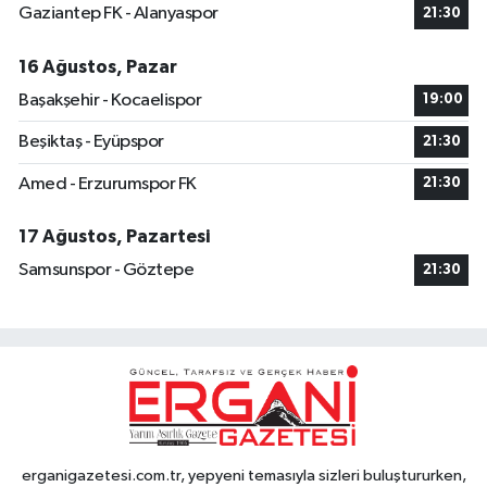
Gaziantep FK - Alanyaspor
21:30
16 Ağustos, Pazar
Başakşehir - Kocaelispor
19:00
Beşiktaş - Eyüpspor
21:30
Amed - Erzurumspor FK
21:30
17 Ağustos, Pazartesi
Samsunspor - Göztepe
21:30
erganigazetesi.com.tr, yepyeni temasıyla sizleri buluştururken,