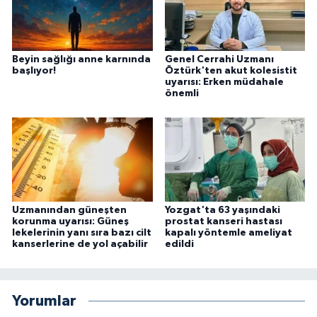
Beyin sağlığı anne karnında
Genel Cerrahi Uzmanı
başlıyor!
Öztürk'ten akut kolesistit
uyarısı: Erken müdahale
önemli
Uzmanından güneşten
Yozgat'ta 63 yaşındaki
korunma uyarısı: Güneş
prostat kanseri hastası
lekelerinin yanı sıra bazı cilt
kapalı yöntemle ameliyat
kanserlerine de yol açabilir
edildi
Yorumlar