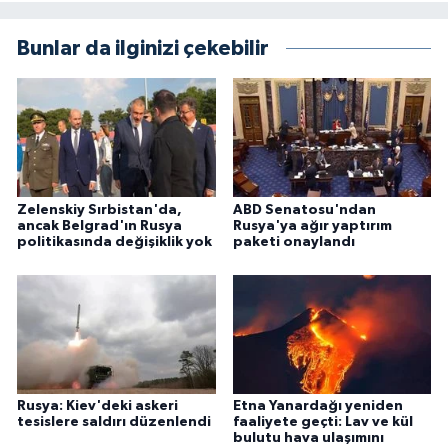
Bunlar da ilginizi çekebilir
Zelenskiy Sırbistan'da,
ABD Senatosu'ndan
ancak Belgrad'ın Rusya
Rusya'ya ağır yaptırım
politikasında değişiklik yok
paketi onaylandı
Rusya: Kiev'deki askeri
Etna Yanardağı yeniden
tesislere saldırı düzenlendi
faaliyete geçti: Lav ve kül
bulutu hava ulaşımını