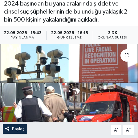
2024 başından bu yana aralarında şiddet ve
Yaşam
cinsel suç şüphelilerinin de bulunduğu yaklaşık 2
bin 500 kişinin yakalandığını açıkladı.
Anali̇z
22.05.2026 - 15:43
22.05.2026 - 16:15
3 DK
YAYINLANMA
GÜNCELLEME
OKUNMA SÜRESI
Bi̇li̇m & Teknoloji̇
Dünya
Eği̇ti̇m
Paylaş
-
+
A
A