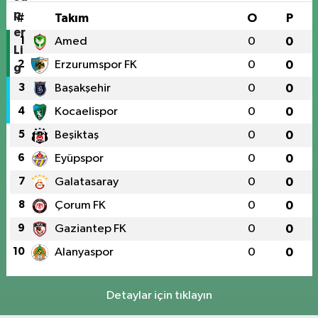
#
Takım
O
P
1
Amed
0
0
2
Erzurumspor FK
0
0
3
Başakşehir
0
0
4
Kocaelispor
0
0
5
Beşiktaş
0
0
6
Eyüpspor
0
0
7
Galatasaray
0
0
8
Çorum FK
0
0
9
Gaziantep FK
0
0
10
Alanyaspor
0
0
Detaylar için tıklayın