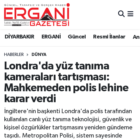
DİYARBAKIR
BİSMİL
Ergani Nöbetçi Eczaneler
DİYARBAKIR
ERGANİ
Güncel
Resmi İlanlar
Ana
BAĞLAR
ERGANİ
Ergani Hava Durumu
HABERLER
DÜNYA
Güncel
Ergani Trafik Yoğunluk Haritası
Londra'da yüz tanıma
Eği̇ti̇m
Süper Lig Puan Durumu ve Fikstür
kameraları tartışması:
Mahkemeden polis lehine
Resmi İlanlar
Tüm Manşetler
karar verdi
Sağlık
Son Dakika Haberleri
İngiltere'nin başkenti Londra'da polis tarafından
kullanılan canlı yüz tanıma teknolojisi, güvenlik ve
Si̇yaset
Haber Arşivi
kişisel özgürlükler tartışmasını yeniden gündeme
taşıdı. Metropolitan Polisi, sistem sayesinde
Spor