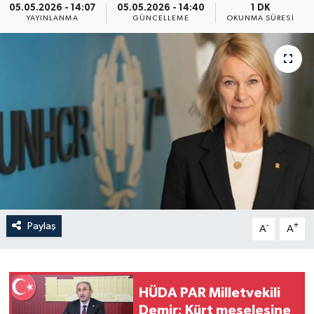
05.05.2026 - 14:07
05.05.2026 - 14:40
1 DK
YAYINLANMA
GÜNCELLEME
OKUNMA SÜRESI
Yaşam
Anali̇z
Bi̇li̇m & Teknoloji̇
Dünya
Eği̇ti̇m
Paylaş
-
+
A
A
HÜDA PAR Milletvekili
Demir: Kürt meselesine