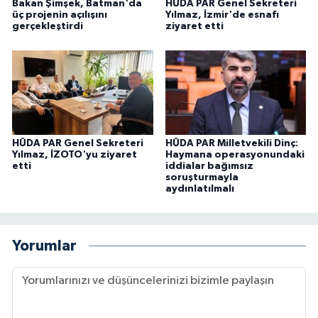
Bakan Şimşek, Batman'da
HÜDA PAR Genel Sekreteri
üç projenin açılışını
Yılmaz, İzmir'de esnafı
gerçekleştirdi
ziyaret etti
HÜDA PAR Genel Sekreteri
HÜDA PAR Milletvekili Dinç:
Yılmaz, İZOTO'yu ziyaret
Haymana operasyonundaki
etti
iddialar bağımsız
soruşturmayla
aydınlatılmalı
Yorumlar