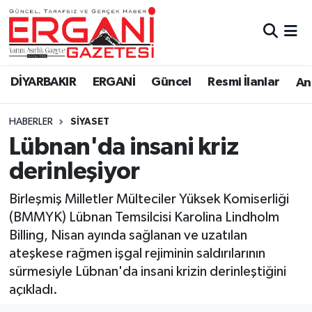
DİYARBAKIR
BİSMİL
Ergani Nöbetçi Eczaneler
DİYARBAKIR
ERGANİ
Güncel
Resmi İlanlar
Ana
BAĞLAR
ERGANİ
Ergani Hava Durumu
HABERLER
SİYASET
Güncel
Ergani Trafik Yoğunluk Haritası
Lübnan'da insani kriz
Eği̇ti̇m
Süper Lig Puan Durumu ve Fikstür
derinleşiyor
Resmi İlanlar
Tüm Manşetler
Birleşmiş Milletler Mülteciler Yüksek Komiserliği
(BMMYK) Lübnan Temsilcisi Karolina Lindholm
Sağlık
Son Dakika Haberleri
Billing, Nisan ayında sağlanan ve uzatılan
ateşkese rağmen işgal rejiminin saldırılarının
Si̇yaset
Haber Arşivi
sürmesiyle Lübnan'da insani krizin derinleştiğini
açıkladı.
Spor