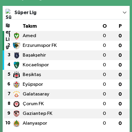
Süper Lig
#
Takım
O
P
1
Amed
0
0
2
Erzurumspor FK
0
0
3
Başakşehir
0
0
4
Kocaelispor
0
0
5
Beşiktaş
0
0
6
Eyüpspor
0
0
7
Galatasaray
0
0
8
Çorum FK
0
0
9
Gaziantep FK
0
0
10
Alanyaspor
0
0