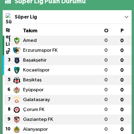
Süper Lig Puan Durumu
Süper Lig
#
Takım
O
P
1
Amed
0
0
2
Erzurumspor FK
0
0
3
Başakşehir
0
0
4
Kocaelispor
0
0
5
Beşiktaş
0
0
6
Eyüpspor
0
0
7
Galatasaray
0
0
8
Çorum FK
0
0
9
Gaziantep FK
0
0
10
Alanyaspor
0
0