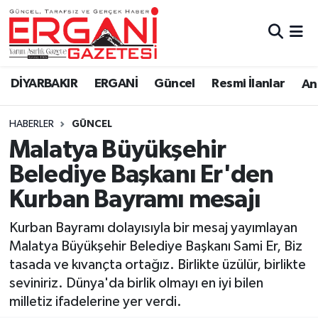
DİYARBAKIR
BİSMİL
Ergani Nöbetçi Eczaneler
DİYARBAKIR
ERGANİ
Güncel
Resmi İlanlar
Ana
BAĞLAR
ERGANİ
Ergani Hava Durumu
HABERLER
GÜNCEL
Güncel
Ergani Trafik Yoğunluk Haritası
Malatya Büyükşehir
Eği̇ti̇m
Süper Lig Puan Durumu ve Fikstür
Belediye Başkanı Er'den
Kurban Bayramı mesajı
Resmi İlanlar
Tüm Manşetler
Kurban Bayramı dolayısıyla bir mesaj yayımlayan
Sağlık
Son Dakika Haberleri
Malatya Büyükşehir Belediye Başkanı Sami Er, Biz
tasada ve kıvançta ortağız. Birlikte üzülür, birlikte
Si̇yaset
Haber Arşivi
seviniriz. Dünya'da birlik olmayı en iyi bilen
milletiz ifadelerine yer verdi.
Spor