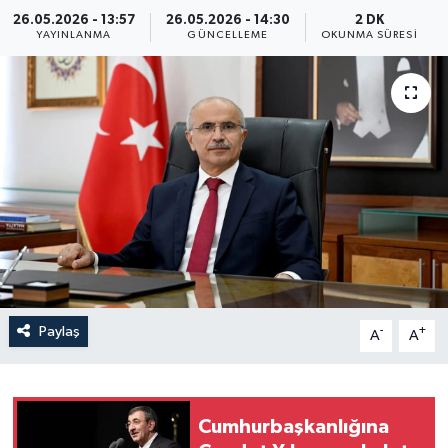
26.05.2026 - 13:57
26.05.2026 - 14:30
2 DK
Yaşam
YAYINLANMA
GÜNCELLEME
OKUNMA SÜRESI
Anali̇z
Bi̇li̇m & Teknoloji̇
Dünya
Eği̇ti̇m
Paylaş
-
+
A
A
Cumhurbaşkanlığına