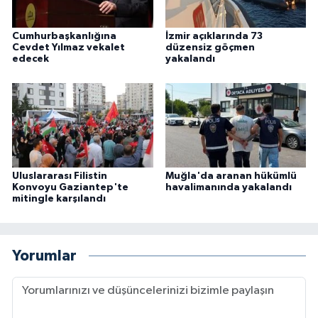
Cumhurbaşkanlığına
İzmir açıklarında 73
Cevdet Yılmaz vekalet
düzensiz göçmen
edecek
yakalandı
Uluslararası Filistin
Muğla'da aranan hükümlü
Konvoyu Gaziantep'te
havalimanında yakalandı
mitingle karşılandı
Yorumlar