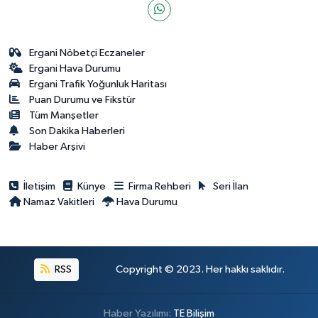
Ergani Nöbetçi Eczaneler
Ergani Hava Durumu
Ergani Trafik Yoğunluk Haritası
Puan Durumu ve Fikstür
Tüm Manşetler
Son Dakika Haberleri
Haber Arşivi
İletişim
Künye
Firma Rehberi
Seri İlan
Namaz Vakitleri
Hava Durumu
RSS
Copyright © 2023. Her hakkı saklıdır.
Haber Yazılımı:
TE Bilişim