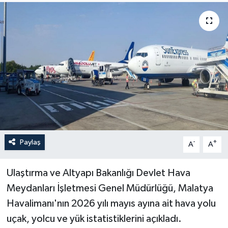
Yaşam
Anali̇z
Bi̇li̇m & Teknoloji̇
Dünya
Eği̇ti̇m
Paylaş
-
+
A
A
Ulaştırma ve Altyapı Bakanlığı Devlet Hava
Meydanları İşletmesi Genel Müdürlüğü, Malatya
Havalimanı'nın 2026 yılı mayıs ayına ait hava yolu
uçak, yolcu ve yük istatistiklerini açıkladı.