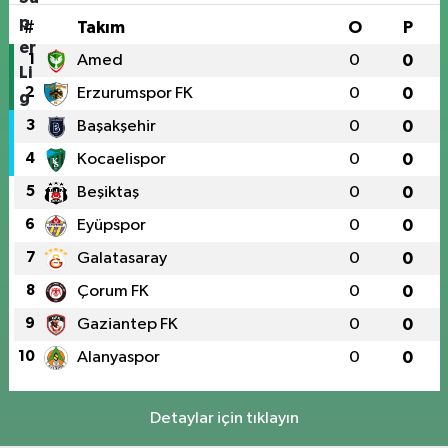
#
Takım
O
P
1
Amed
0
0
2
Erzurumspor FK
0
0
3
Başakşehir
0
0
4
Kocaelispor
0
0
5
Beşiktaş
0
0
6
Eyüpspor
0
0
7
Galatasaray
0
0
8
Çorum FK
0
0
9
Gaziantep FK
0
0
10
Alanyaspor
0
0
Detaylar için tıklayın