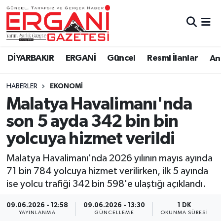
DİYARBAKIR
BİSMİL
Ergani Nöbetçi Eczaneler
DİYARBAKIR
ERGANİ
Güncel
Resmi İlanlar
Ana
BAĞLAR
ERGANİ
Ergani Hava Durumu
HABERLER
EKONOMİ
Güncel
Ergani Trafik Yoğunluk Haritası
Malatya Havalimanı'nda
Eği̇ti̇m
Süper Lig Puan Durumu ve Fikstür
son 5 ayda 342 bin bin
yolcuya hizmet verildi
Resmi İlanlar
Tüm Manşetler
Malatya Havalimanı'nda 2026 yılının mayıs ayında
Sağlık
Son Dakika Haberleri
71 bin 784 yolcuya hizmet verilirken, ilk 5 ayında
ise yolcu trafiği 342 bin 598'e ulaştığı açıklandı.
Si̇yaset
Haber Arşivi
09.06.2026 - 12:58
09.06.2026 - 13:30
1 DK
Spor
YAYINLANMA
GÜNCELLEME
OKUNMA SÜRESI