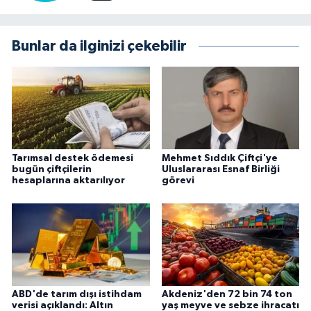
Bunlar da ilginizi çekebilir
Tarımsal destek ödemesi
Mehmet Sıddık Çiftçi'ye
bugün çiftçilerin
Uluslararası Esnaf Birliği
hesaplarına aktarılıyor
görevi
ABD'de tarım dışı istihdam
Akdeniz'den 72 bin 74 ton
verisi açıklandı: Altın
yaş meyve ve sebze ihracatı