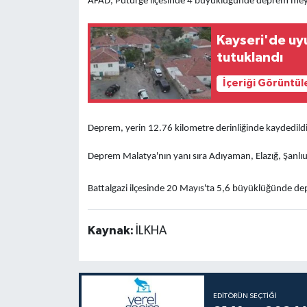
AFAD, Pütürge ilçesinde 4 büyüklüğünde deprem meyda
Kayseri'de uy
tutuklandı
İçeriği Görüntül
Deprem, yerin 12.76 kilometre derinliğinde kaydedildi
Deprem Malatya'nın yanı sıra Adıyaman, Elazığ, Şanlıur
Battalgazi ilçesinde 20 Mayıs'ta 5,6 büyüklüğünde d
Kaynak:
İLKHA
EDITÖRÜN SEÇTIĞI