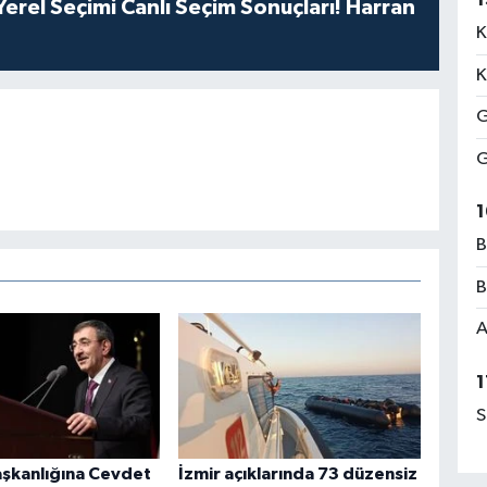
erel Seçimi Canlı Seçim Sonuçları! Harran
K
K
G
G
1
B
B
A
1
S
şkanlığına Cevdet
İzmir açıklarında 73 düzensiz