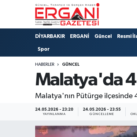
DİYARBAKIR
BİSMİL
Ergani Nöbetçi Eczaneler
DİYARBAKIR
ERGANİ
Güncel
Resmi İl
BAĞLAR
ERGANİ
Ergani Hava Durumu
Spor
Güncel
Ergani Trafik Yoğunluk Haritası
HABERLER
GÜNCEL
Eği̇ti̇m
Süper Lig Puan Durumu ve Fikstür
Malatya'da 
Resmi İlanlar
Tüm Manşetler
Malatya'nın Pütürge ilçesind
Sağlık
Son Dakika Haberleri
24.05.2026 - 23:20
24.05.2026 - 23:55
YAYINLANMA
GÜNCELLEME
OK
Si̇yaset
Haber Arşivi
Spor