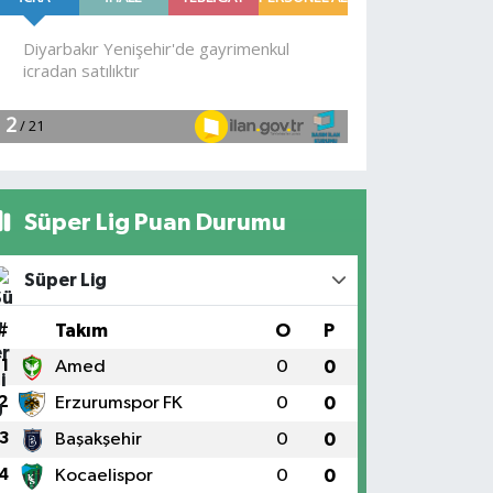
Süper Lig Puan Durumu
Süper Lig
#
Takım
O
P
1
Amed
0
0
2
Erzurumspor FK
0
0
3
Başakşehir
0
0
4
Kocaelispor
0
0