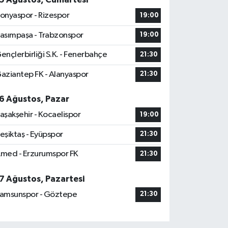
onyaspor - Rizespor
19:00
asımpaşa - Trabzonspor
19:00
ençlerbirliği S.K. - Fenerbahçe
21:30
aziantep FK - Alanyaspor
21:30
6 Ağustos, Pazar
aşakşehir - Kocaelispor
19:00
eşiktaş - Eyüpspor
21:30
med - Erzurumspor FK
21:30
7 Ağustos, Pazartesi
amsunspor - Göztepe
21:30