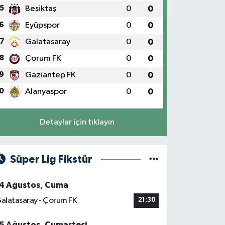
5
Beşiktaş
0
0
6
Eyüpspor
0
0
7
Galatasaray
0
0
8
Çorum FK
0
0
9
Gaziantep FK
0
0
0
Alanyaspor
0
0
Detaylar için tıklayın
Süper Lig Fikstür
4 Ağustos, Cuma
alatasaray - Çorum FK
21:30
5 Ağustos, Cumartesi