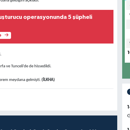
na geldiğini açıkladı.
uşturucu operasyonunda 5 şüpheli
e
1
.
fa ve Tunceli'de de hissedildi.
eprem meydana gelmişti.
(İLKHA)
1
G
1