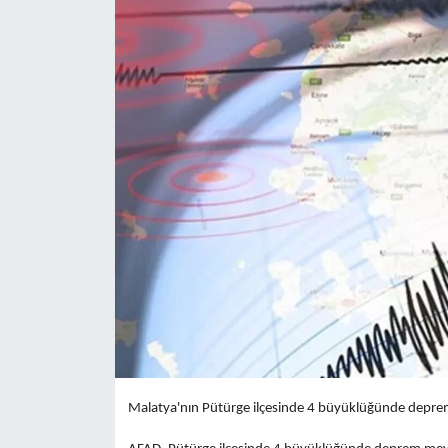
Yaşam
Anali̇z
Bi̇li̇m & Teknoloji̇
Dünya
Eği̇ti̇m
Malatya'nın Pütürge ilçesinde 4 büyüklüğünde depre