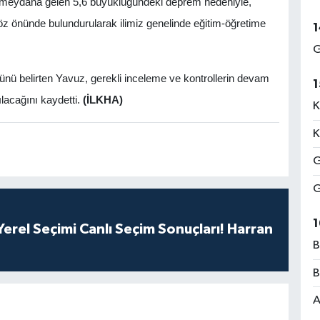
e meydana gelen 5,6 büyüklüğündeki deprem nedeniyle,
öz önünde bulundurularak ilimiz genelinde eğitim-öğretime
1
G
ğünü belirten Yavuz, gerekli inceleme ve kontrollerin devam
1
lacağını kaydetti.
(İLKHA)
K
K
G
G
1
erel Seçimi Canlı Seçim Sonuçları! Harran
B
B
A