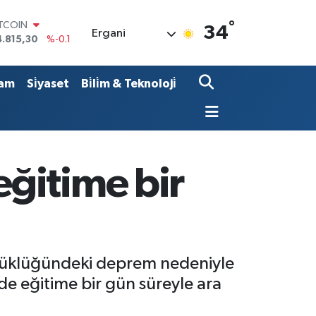
ITCOIN
°
34
4.815,30
%-0.1
Ergani
OLAR
7,7436
%0.18
URO
am
Si̇yaset
Bi̇li̇m & Teknoloji̇
5,2510
%0.32
TERLİN
4,4811
%0.38
RAM ALTIN
660.55
%0
İST100
ğitime bir
3.779
%-14
üyüklüğündeki deprem nedeniyle
e eğitime bir gün süreyle ara