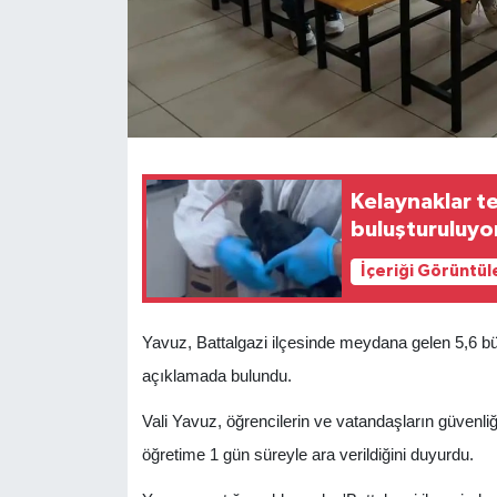
Kelaynaklar t
buluşturuluyo
İçeriği Görüntül
Yavuz, Battalgazi ilçesinde meydana gelen 5,6 bü
açıklamada bulundu.
Vali Yavuz, öğrencilerin ve vatandaşların güvenliği
öğretime 1 gün süreyle ara verildiğini duyurdu.