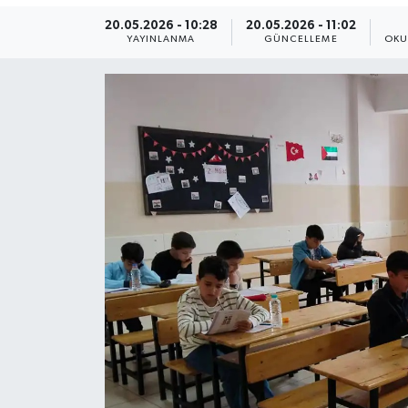
20.05.2026 - 10:28
20.05.2026 - 11:02
Yaşam
YAYINLANMA
GÜNCELLEME
OKU
Anali̇z
Bi̇li̇m & Teknoloji̇
Dünya
Eği̇ti̇m