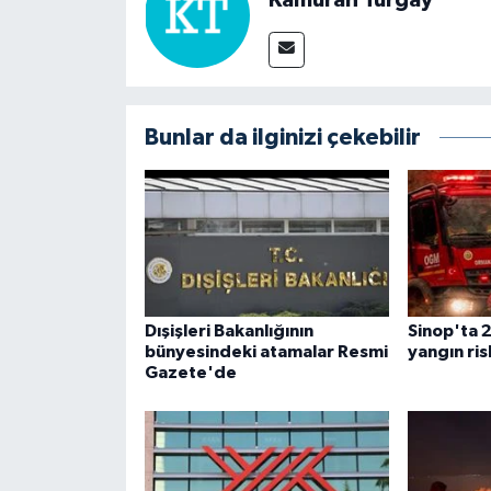
Bunlar da ilginizi çekebilir
Dışişleri Bakanlığının
Sinop'ta 2
bünyesindeki atamalar Resmi
yangın ris
Gazete'de