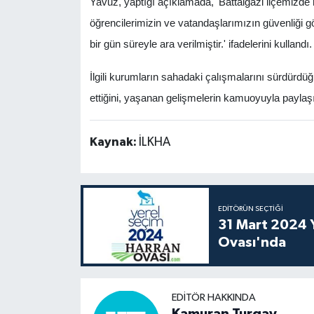
Yavuz, yaptığı açıklamada, 'Battalgazi ilçemizd
öğrencilerimizin ve vatandaşlarımızın güvenliği g
bir gün süreyle ara verilmiştir.' ifadelerini kullandı.
İlgili kurumların sahadaki çalışmalarını sürdürdü
ettiğini, yaşanan gelişmelerin kamuoyuyla paylaşı
Kaynak:
İLKHA
EDITÖRÜN SEÇTIĞI
31 Mart 2024 Y
Ovası'nda
EDITÖR HAKKINDA
Kamuran Turgay