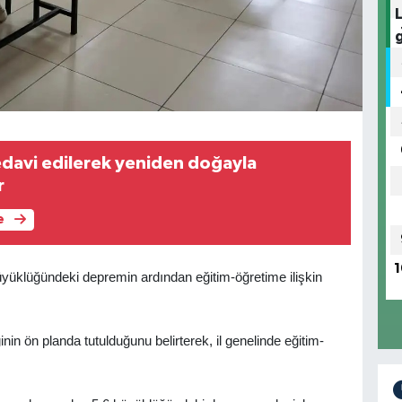
edavi edilerek yeniden doğayla
r
e
1
yüklüğündeki depremin ardından eğitim-öğretime ilişkin
nin ön planda tutulduğunu belirterek, il genelinde eğitim-