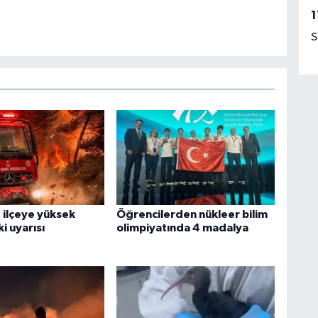
1
S
 ilçeye yüksek
Öğrencilerden nükleer bilim
ki uyarısı
olimpiyatında 4 madalya