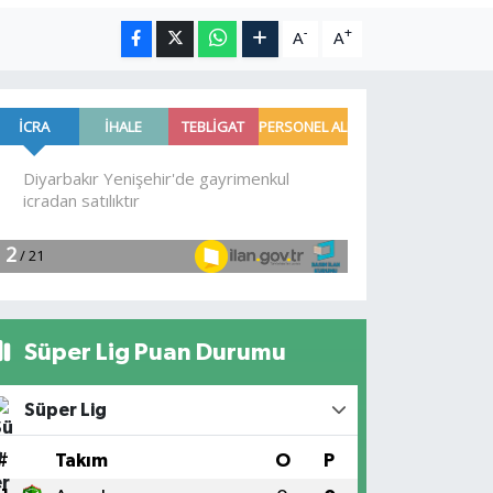
-
+
A
A
Süper Lig Puan Durumu
Süper Lig
#
Takım
O
P