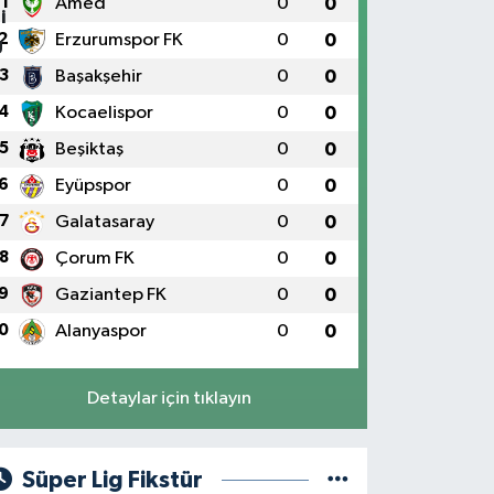
1
Amed
0
0
2
Erzurumspor FK
0
0
3
Başakşehir
0
0
4
Kocaelispor
0
0
5
Beşiktaş
0
0
6
Eyüpspor
0
0
7
Galatasaray
0
0
8
Çorum FK
0
0
9
Gaziantep FK
0
0
0
Alanyaspor
0
0
Detaylar için tıklayın
Süper Lig Fikstür