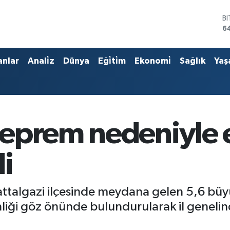
B
6
D
4
E
anlar
Anali̇z
Dünya
Eği̇ti̇m
Ekonomi̇
Sağlık
Yaş
5
S
6
G
6
B
eprem nedeniyle e
1
di
Battalgazi ilçesinde meydana gelen 5,6 b
liği göz önünde bulundurularak il genelind