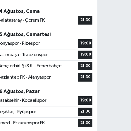
4 Ağustos, Cuma
alatasaray - Çorum FK
21:30
5 Ağustos, Cumartesi
onyaspor - Rizespor
19:00
asımpaşa - Trabzonspor
19:00
ençlerbirliği S.K. - Fenerbahçe
21:30
aziantep FK - Alanyaspor
21:30
6 Ağustos, Pazar
aşakşehir - Kocaelispor
19:00
eşiktaş - Eyüpspor
21:30
med - Erzurumspor FK
21:30