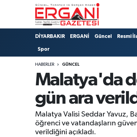
DİYARBAKIR
BİSMİL
Ergani Nöbetçi Eczaneler
DİYARBAKIR
ERGANİ
Güncel
Resmi İl
BAĞLAR
ERGANİ
Ergani Hava Durumu
Spor
Güncel
Ergani Trafik Yoğunluk Haritası
HABERLER
GÜNCEL
Eği̇ti̇m
Süper Lig Puan Durumu ve Fikstür
Malatya'da d
Resmi İlanlar
Tüm Manşetler
gün ara veril
Sağlık
Son Dakika Haberleri
Malatya Valisi Seddar Yavuz, 
Si̇yaset
Haber Arşivi
öğrenci ve vatandaşların güven
verildiğini açıkladı.
Spor