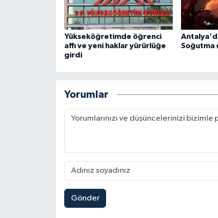
Yükseköğretimde öğrenci
Antalya'd
affı ve yeni haklar yürürlüğe
Soğutma ç
girdi
Yorumlar
Gönder