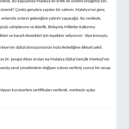
lendi. Bu kapsamda Malatya en kritik en önemli ortağımız biri.
n önemli? Çünkü gençlere yapılan bir yatırım. Malatya'nın genç
anlamda onların geleceğine yatırım yapacağız. Bu vesileyle,
üçlü sahiplenme ve liderlik, Birleşmiş Milletler Kalkınma
ikleri ve kararlı destekleri için teşekkür ediyorum.' diye konuştu.
ye'nin dijital dönüşümünün hızla ilerlediğine dikkati çekti.
ısı Dr. Şengül Altan Arslan ise Malatya Dijital Gençlik Merkezi'nin
zamanda yerel yönetimlerin değişen rolüne verilmiş somut bir cevap
yan kursiyerlere sertifikaları verilerek, merkezin açılışı