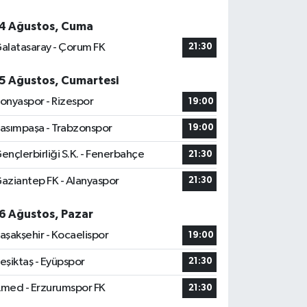
4 Ağustos, Cuma
alatasaray - Çorum FK
21:30
5 Ağustos, Cumartesi
onyaspor - Rizespor
19:00
asımpaşa - Trabzonspor
19:00
ençlerbirliği S.K. - Fenerbahçe
21:30
aziantep FK - Alanyaspor
21:30
6 Ağustos, Pazar
aşakşehir - Kocaelispor
19:00
eşiktaş - Eyüpspor
21:30
med - Erzurumspor FK
21:30