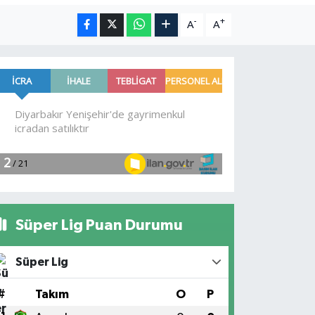
-
+
A
A
Süper Lig Puan Durumu
Süper Lig
#
Takım
O
P