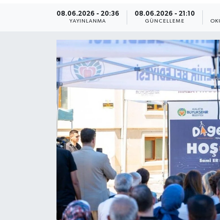
08.06.2026 - 20:36
08.06.2026 - 21:10
Yaşam
YAYINLANMA
GÜNCELLEME
OK
Anali̇z
Bi̇li̇m & Teknoloji̇
Dünya
Eği̇ti̇m