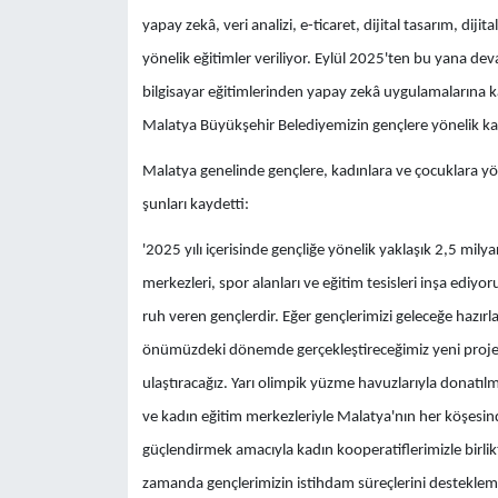
yapay zekâ, veri analizi, e-ticaret, dijital tasarım, diji
yönelik eğitimler veriliyor. Eylül 2025'ten bu yana 
bilgisayar eğitimlerinden yapay zekâ uygulamalarına ka
Malatya Büyükşehir Belediyemizin gençlere yönelik kaps
Malatya genelinde gençlere, kadınlara ve çocuklara yöne
şunları kaydetti:
'2025 yılı içerisinde gençliğe yönelik yaklaşık 2,5 milya
merkezleri, spor alanları ve eğitim tesisleri inşa ediyor
ruh veren gençlerdir. Eğer gençlerimizi geleceğe hazırlam
önümüzdeki dönemde gerçekleştireceğimiz yeni projele
ulaştıracağız. Yarı olimpik yüzme havuzlarıyla donatıl
ve kadın eğitim merkezleriyle Malatya'nın her köşesin
güçlendirmek amacıyla kadın kooperatiflerimizle birlik
zamanda gençlerimizin istihdam süreçlerini desteklemek iç