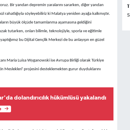
iyoruz. Bir yandan depremin yaralarını sararken, diğer yandan
1
ül rahatlığıyla söyleyebiliriz ki Malatya yeniden ayağa kalkmıştır.
S
şmaların büyük ölçüde tamamlanma aşamasına geldiğini
 uzak tutarken, onları bilimle, teknolojiyle, sporla ve eğitimle
 yaptığımız bu Dijital Gençlik Merkezi de bu anlayışın en güzel
şkanı Maria Luisa Wyganowski ise Avrupa Birliği olarak Türkiye
ceğin Meslekleri' projesini desteklemekten gurur duyduklarını
r'da dolandırıcılık hükümlüsü yakalandı
e