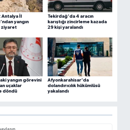
Antalya İl
Tekirdağ'da 4 aracın
ı'ndan yangın
karıştığı zincirleme kazada
 ziyaret
29 kişi yaralandı
aki yangın görevini
Afyonkarahisar'da
n uçaklar
dolandırıcılık hükümlüsü
e döndü
yakalandı