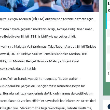
jital Gençlik Merkezi (DİGEM) düzenlenen törenle hizmete açıldı.
ında hayata geçirilen merkezin açılışı, Avrupa Birliği finansmanı,
elediyeler Birliği (TBB) iş birliğiyle gerçekleştirildi.
yanı sıra Malatya Vali Yardımcısı Talat Tabur, Avrupa Birliği Türkiye
anowski, UNDP Türkiye Mukim Temsilcisi Monica Merino, TBB
Millî Eğitim Müdürü Behçet Bakır ve Malatya Turgut Özal
çok sayıda davetli katıldı.
1
rkezi'nin açılışında yaptığı konuşmada, 'Bugün açılışını
nun önemli bir parçasıdır. Gençlerimizin hizmetine böyle bir
rada yalnızca gençlerimiz değil, kadınlarımız da çeşitli eğitim
aret alanında verilen eğitimler sayesinde kadınlarımızın ürettikleri
sağlanıyor. Merkezimizde bilgi teknolojileri, robotik kodlama,