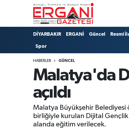
DİYARBAKIR
BİSMİL
Ergani Nöbetçi Eczaneler
DİYARBAKIR
ERGANİ
Güncel
Resmi İl
BAĞLAR
ERGANİ
Ergani Hava Durumu
Spor
Güncel
Ergani Trafik Yoğunluk Haritası
HABERLER
GÜNCEL
Eği̇ti̇m
Süper Lig Puan Durumu ve Fikstür
Malatya'da Di
Resmi İlanlar
Tüm Manşetler
açıldı
Sağlık
Son Dakika Haberleri
Malatya Büyükşehir Belediyesi ö
Si̇yaset
Haber Arşivi
birliğiyle kurulan Dijital Gen
alanda eğitim verilecek.
Spor