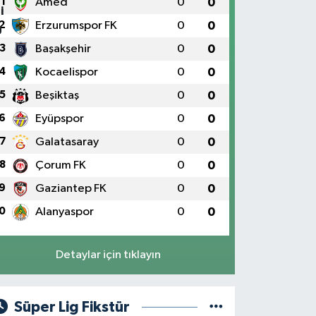
1
Amed
0
0
2
Erzurumspor FK
0
0
3
Başakşehir
0
0
4
Kocaelispor
0
0
5
Beşiktaş
0
0
6
Eyüpspor
0
0
7
Galatasaray
0
0
8
Çorum FK
0
0
9
Gaziantep FK
0
0
0
Alanyaspor
0
0
Detaylar için tıklayın
Süper Lig Fikstür