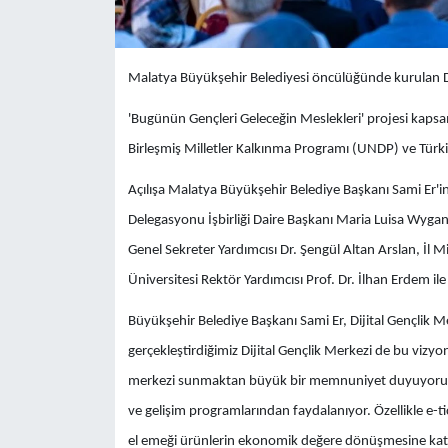
Malatya Büyükşehir Belediyesi öncülüğünde kurulan Di
'Bugünün Gençleri Geleceğin Meslekleri' projesi kapsam
Birleşmiş Milletler Kalkınma Programı (UNDP) ve Türkiye B
Açılışa Malatya Büyükşehir Belediye Başkanı Sami Er'in 
Delegasyonu İşbirliği Daire Başkanı Maria Luisa Wyg
Genel Sekreter Yardımcısı Dr. Şengül Altan Arslan, İl 
Üniversitesi Rektör Yardımcısı Prof. Dr. İlhan Erdem ile 
Büyükşehir Belediye Başkanı Sami Er, Dijital Gençlik Me
gerçekleştirdiğimiz Dijital Gençlik Merkezi de bu vizyo
merkezi sunmaktan büyük bir memnuniyet duyuyoruz. Bu
ve gelişim programlarından faydalanıyor. Özellikle e-tic
el emeği ürünlerin ekonomik değere dönüşmesine katkı 