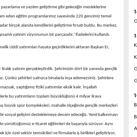
tal pazarlama ve yazılım geliştirme gibi geleceğin mesleklerine
1
devam eden eğitim programlarımız sayesinde 220 gencimiz temel
G
dar birçok alanda kendilerini geliştirme fırsatı buldu. Bu merkez,
amlı yatırım vizyonunun bir parçasıdır.' ifadelerini kullandı.
1
K
lik ciddi yatırımları hayata geçirdiklerini aktaran Başkan Er,
K
G
r liralık yatırım gerçekleştirdik. Şehrimizin dört bir yanında gençlik
uz. Çünkü şehirleri yalnızca binalarla inşa edemezsiniz. Şehirlere
G
azsak, yaptığımız fiziki yatırımlar eksik kalır. İnşallah
1
rle bu yatırımların toplam büyüklüğünü 4 milyar liraya
B
mış büyük spor kompleksleri, mahalle ölçeğinde gençlik merkezleri
de sosyal gelişimi desteklemeye devam edeceğiz. Yerel kalkınmayı
B
te yürüttüğümüz e-ticaret eğitimleri de başarıyla sürüyor. Aynı
A
in özel sektör temsilcileri ve firmalarla iş birlikleri geliştiriyor,