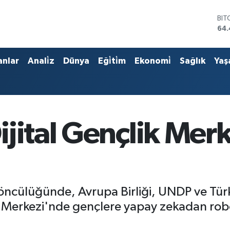
DO
47
EU
55
STE
anlar
Anali̇z
Dünya
Eği̇ti̇m
Ekonomi̇
Sağlık
Yaş
64
GRA
651
BİS
13.
BIT
jital Gençlik Mer
64.
ncülüğünde, Avrupa Birliği, UNDP ve Türkiy
çlik Merkezi'nde gençlere yapay zekadan ro