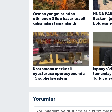
Orman yangınlarından
HÜDA PAR 
etkilenen 5 ilde hasar tespit
Başkanlığ
çalışmaları tamamlandı
bölgesine
Kastamonu merkezli
İspanya'd
uyuşturucu operasyonunda
tamamlaya
15 şüpheliye işlem
Türkiye'y
Yorumlar