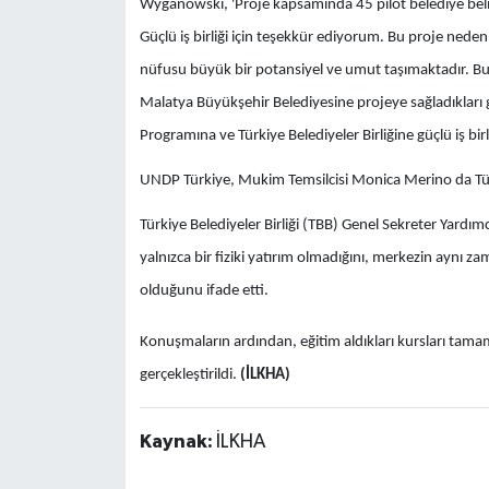
Wyganowski, 'Proje kapsamında 45 pilot belediye belir
Güçlü iş birliği için teşekkür ediyorum. Bu proje nede
nüfusu büyük bir potansiyel ve umut taşımaktadır. Bu 
Malatya Büyükşehir Belediyesine projeye sağladıkları g
Programına ve Türkiye Belediyeler Birliğine güçlü iş birl
UNDP Türkiye, Mukim Temsilcisi Monica Merino da Türki
Türkiye Belediyeler Birliği (TBB) Genel Sekreter Yardımc
yalnızca bir fiziki yatırım olmadığını, merkezin aynı 
olduğunu ifade etti.
Konuşmaların ardından, eğitim aldıkları kursları tamamla
gerçekleştirildi.
(İLKHA)
Kaynak:
İLKHA