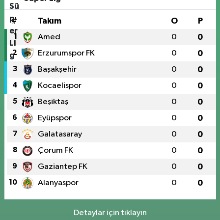
#
Takım
O
P
1
Amed
0
0
2
Erzurumspor FK
0
0
3
Başakşehir
0
0
4
Kocaelispor
0
0
5
Beşiktaş
0
0
6
Eyüpspor
0
0
7
Galatasaray
0
0
8
Çorum FK
0
0
9
Gaziantep FK
0
0
10
Alanyaspor
0
0
Detaylar için tıklayın