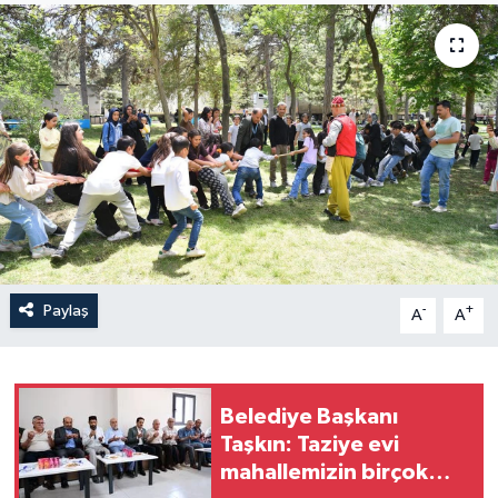
Yaşam
Anali̇z
Bi̇li̇m & Teknoloji̇
Dünya
Eği̇ti̇m
Paylaş
-
+
A
A
Belediye Başkanı
Taşkın: Taziye evi
mahallemizin birçok