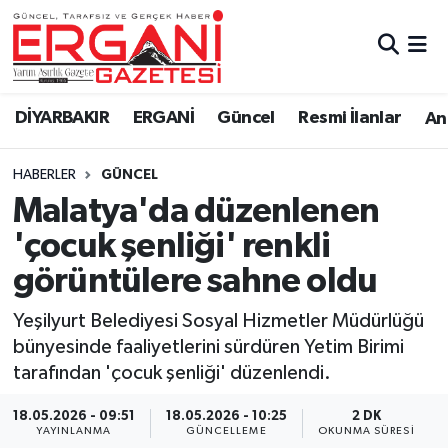
DİYARBAKIR
BİSMİL
Ergani Nöbetçi Eczaneler
DİYARBAKIR
ERGANİ
Güncel
Resmi İlanlar
Ana
BAĞLAR
ERGANİ
Ergani Hava Durumu
HABERLER
GÜNCEL
Güncel
Ergani Trafik Yoğunluk Haritası
Malatya'da düzenlenen
Eği̇ti̇m
Süper Lig Puan Durumu ve Fikstür
'çocuk şenliği' renkli
görüntülere sahne oldu
Resmi İlanlar
Tüm Manşetler
Yeşilyurt Belediyesi Sosyal Hizmetler Müdürlüğü
Sağlık
Son Dakika Haberleri
bünyesinde faaliyetlerini sürdüren Yetim Birimi
tarafından 'çocuk şenliği' düzenlendi.
Si̇yaset
Haber Arşivi
18.05.2026 - 09:51
18.05.2026 - 10:25
2 DK
Spor
YAYINLANMA
GÜNCELLEME
OKUNMA SÜRESI