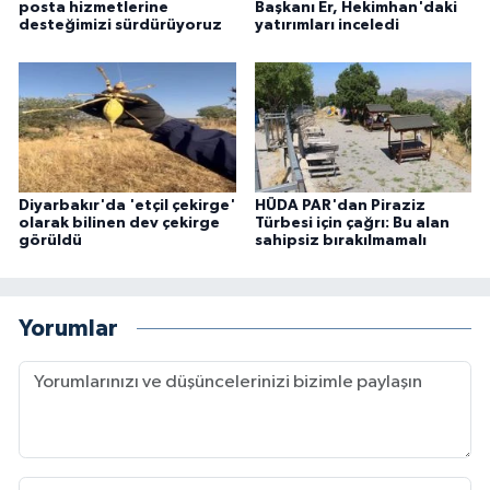
posta hizmetlerine
Başkanı Er, Hekimhan'daki
desteğimizi sürdürüyoruz
yatırımları inceledi
Diyarbakır'da 'etçil çekirge'
HÜDA PAR'dan Piraziz
olarak bilinen dev çekirge
Türbesi için çağrı: Bu alan
görüldü
sahipsiz bırakılmamalı
Yorumlar