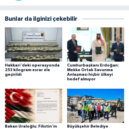
Bunlar da ilginizi çekebilir
Hakkari'deki operasyonda
Cumhurbaşkanı Erdoğan:
253 kilogram esrar ele
Mekke Ortak Savunma
geçirildi
Anlaşması hiçbir ülkeyi
hedef almıyor
Bakan Uraloğlu: Filistin'in
Büyükşehir Belediye