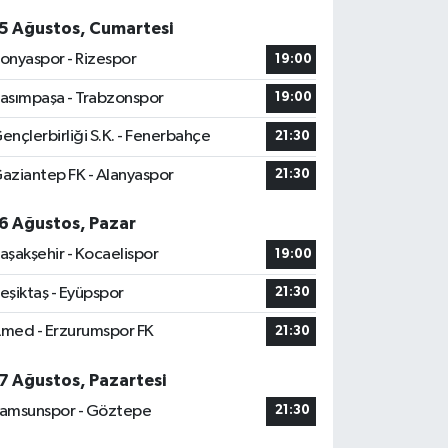
5 Ağustos, Cumartesi
onyaspor - Rizespor
19:00
asımpaşa - Trabzonspor
19:00
ençlerbirliği S.K. - Fenerbahçe
21:30
aziantep FK - Alanyaspor
21:30
6 Ağustos, Pazar
aşakşehir - Kocaelispor
19:00
eşiktaş - Eyüpspor
21:30
med - Erzurumspor FK
21:30
7 Ağustos, Pazartesi
amsunspor - Göztepe
21:30