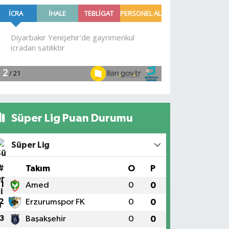
Süper Lig Puan Durumu
Süper Lig
#
Takım
O
P
1
Amed
0
0
2
Erzurumspor FK
0
0
3
Başakşehir
0
0