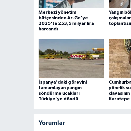
Merkezi yönetim
Yangın bö
bütçesinden Ar-Ge'ye
çalışmala
2025'te 253,5 milyar lira
toplantıs
harcandı
İspanya'daki görevini
Cumhurba
tamamlayan yangın
yönelik su
söndürme uçakları
davasının 
Türkiye'ye döndü
Karatepe 
Yorumlar