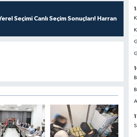
1
erel Seçimi Canlı Seçim Sonuçları! Harran
K
K
G
G
1
B
B
A
1
S