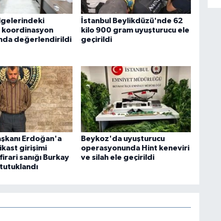
lgelerindeki
İstanbul Beylikdüzü'nde 62
r koordinasyon
kilo 900 gram uyuşturucu ele
ında değerlendirildi
geçirildi
şkanı Erdoğan'a
Beykoz'da uyuşturucu
ikast girişimi
operasyonunda Hint keneviri
firari sanığı Burkay
ve silah ele geçirildi
tutuklandı