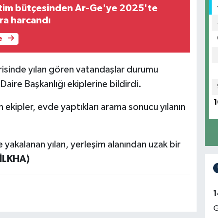
tim bütçesinden Ar-Ge'ye 2025'te
ira harcandı
e
risinde yılan gören vatandaşlar durumu
aire Başkanlığı ekiplerine bildirdi.
1
 ekipler, evde yaptıkları arama sonucu yılanın
e yakalanan yılan, yerleşim alanından uzak bir
(İLKHA)
1
G