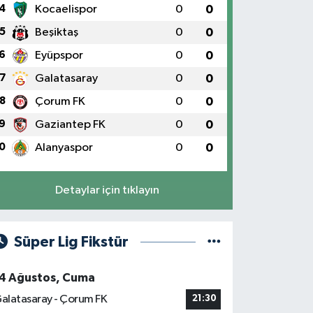
4
Kocaelispor
0
0
5
Beşiktaş
0
0
6
Eyüpspor
0
0
7
Galatasaray
0
0
8
Çorum FK
0
0
9
Gaziantep FK
0
0
0
Alanyaspor
0
0
Detaylar için tıklayın
Süper Lig Fikstür
4 Ağustos, Cuma
alatasaray - Çorum FK
21:30