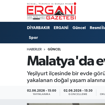
DİYARBAKIR
BİSMİL
Ergani Nöbetçi Eczaneler
DİYARBAKIR
ERGANİ
Güncel
Resmi İl
BAĞLAR
ERGANİ
Ergani Hava Durumu
Spor
Güncel
Ergani Trafik Yoğunluk Haritası
HABERLER
GÜNCEL
Eği̇ti̇m
Süper Lig Puan Durumu ve Fikstür
Malatya'da e
Resmi İlanlar
Tüm Manşetler
Yeşilyurt ilçesinde bir evde gör
Sağlık
Son Dakika Haberleri
yakalanan doğal yaşam alanına 
Si̇yaset
Haber Arşivi
02.06.2026 - 15:00
02.06.2026 - 15:30
YAYINLANMA
GÜNCELLEME
OK
Spor