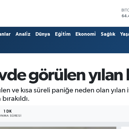
BIT
64.
DO
47,
EU
anlar
Anali̇z
Dünya
Eği̇ti̇m
Ekonomi̇
Sağlık
Yaş
55,
STE
64,
GRA
651
BİS
vde görülen yılan 
13.
ülen ve kısa süreli paniğe neden olan yılan i
bırakıldı.
1 DK
UNMA SÜRESI