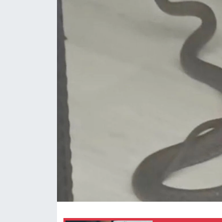
Yaşam
Anali̇z
Bi̇li̇m & Teknoloji̇
Dünya
Eği̇ti̇m