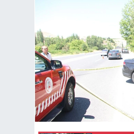
Yaşam
Anali̇z
Bi̇li̇m & Teknoloji̇
Dünya
Eği̇ti̇m