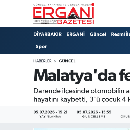
DİYARBAKIR
BİSMİL
Ergani Nöbetçi Eczaneler
DİYARBAKIR
ERGANİ
Güncel
Resmi İl
BAĞLAR
ERGANİ
Ergani Hava Durumu
Spor
Güncel
Ergani Trafik Yoğunluk Haritası
HABERLER
GÜNCEL
Eği̇ti̇m
Süper Lig Puan Durumu ve Fikstür
Malatya'da fec
Resmi İlanlar
Tüm Manşetler
Darende ilçesinde otomobilin a
Sağlık
Son Dakika Haberleri
hayatını kaybetti, 3'ü çocuk 4 k
Si̇yaset
Haber Arşivi
05.07.2026 - 15:21
05.07.2026 - 15:55
YAYINLANMA
GÜNCELLEME
OKUN
Spor