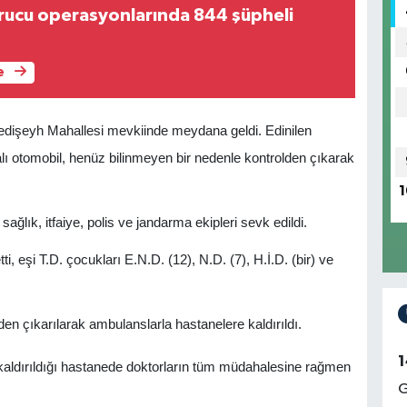
urucu operasyonlarında 844 şüpheli
e
Medişeyh Mahallesi mevkiinde meydana geldi. Edinilen
alı otomobil, henüz bilinmeyen bir nedenle kontrolden çıkarak
1
ğlık, itfaiye, polis ve jandarma ekipleri sevk edildi.
, eşi T.D. çocukları E.N.D. (12), N.D. (7), H.İ.D. (bir) ve
den çıkarılarak ambulanslarla hastanelere kaldırıldı.
1
kaldırıldığı hastanede doktorların tüm müdahalesine rağmen
G