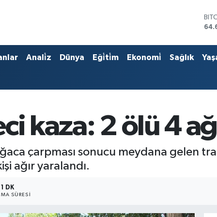
BIT
64.
DO
47,
EU
anlar
Anali̇z
Dünya
Eği̇ti̇m
Ekonomi̇
Sağlık
Yaş
55,
STE
64,
GRA
651
BİS
i kaza: 2 ölü 4 ağı
13.
ğaca çarpması sonucu meydana gelen trafik
işi ağır yaralandı.
1 DK
MA SÜRESI