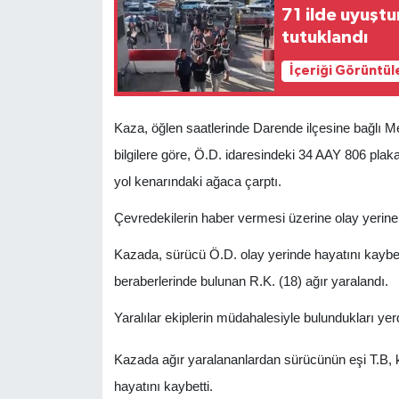
71 ilde uyuşt
tutuklandı
İçeriği Görüntül
Kaza, öğlen saatlerinde Darende ilçesine bağlı 
bilgilere göre, Ö.D. idaresindeki 34 AAY 806 plak
yol kenarındaki ağaca çarptı.
Çevredekilerin haber vermesi üzerine olay yerine sa
Kazada, sürücü Ö.D. olay yerinde hayatını kaybetti
beraberlerinde bulunan R.K. (18) ağır yaralandı.
Yaralılar ekiplerin müdahalesiyle bulundukları yer
Kazada ağır yaralananlardan sürücünün eşi T.B, 
hayatını kaybetti.