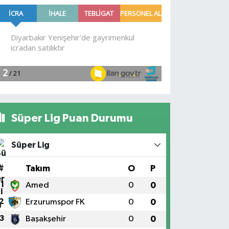
Süper Lig Puan Durumu
Süper Lig
#
Takım
O
P
1
Amed
0
0
2
Erzurumspor FK
0
0
3
Başakşehir
0
0