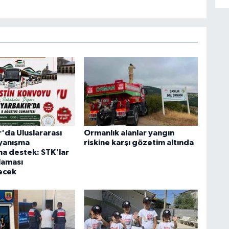
'da Uluslararası
Ormanlık alanlar yangın
ayanışma
riskine karşı gözetim altında
a destek: STK'lar
laması
ecek