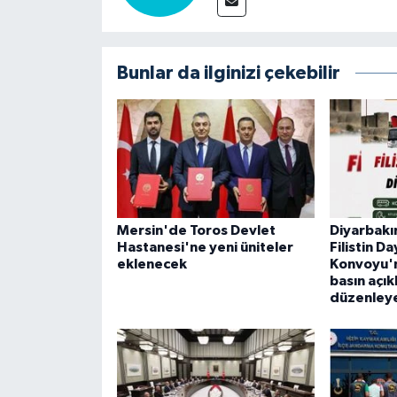
Bunlar da ilginizi çekebilir
Mersin'de Toros Devlet
Diyarbakır
Hastanesi'ne yeni üniteler
Filistin D
eklenecek
Konvoyu'n
basın açık
düzenley