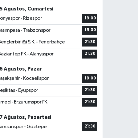
5 Ağustos, Cumartesi
onyaspor - Rizespor
19:00
asımpaşa - Trabzonspor
19:00
ençlerbirliği S.K. - Fenerbahçe
21:30
aziantep FK - Alanyaspor
21:30
6 Ağustos, Pazar
aşakşehir - Kocaelispor
19:00
eşiktaş - Eyüpspor
21:30
med - Erzurumspor FK
21:30
7 Ağustos, Pazartesi
amsunspor - Göztepe
21:30