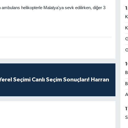
in ambulans helikopterle Malatya'ya sevk edilirken, diğer 3
1
K
K
G
G
1
B
erel Seçimi Canlı Seçim Sonuçları! Harran
B
A
1
S