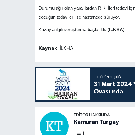
Durumu ağır olan yaralılardan R.K. İleri tedavi iç
çocuğun tedavileri ise hastanede sürüyor.
Kazayla ilgili soruşturma başlatıldı.
(İLKHA)
Kaynak:
İLKHA
EDITÖRÜN SEÇTIĞI
31 Mart 2024 Y
Ovası'nda
EDITÖR HAKKINDA
Kamuran Turgay