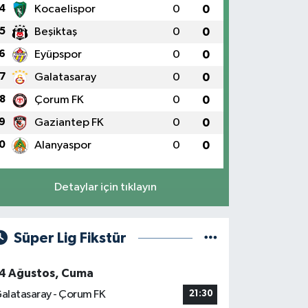
4
Kocaelispor
0
0
5
Beşiktaş
0
0
6
Eyüpspor
0
0
7
Galatasaray
0
0
8
Çorum FK
0
0
9
Gaziantep FK
0
0
0
Alanyaspor
0
0
Detaylar için tıklayın
Süper Lig Fikstür
4 Ağustos, Cuma
alatasaray - Çorum FK
21:30