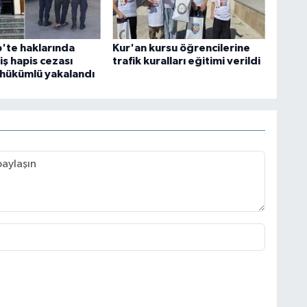
'te haklarında
Kur'an kursu öğrencilerine
ş hapis cezası
trafik kuralları eğitimi verildi
 hükümlü yakalandı