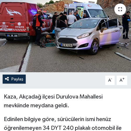
Yaşam
Anali̇z
Bi̇li̇m & Teknoloji̇
Dünya
Eği̇ti̇m
Paylaş
-
+
A
A
Kaza, Akçadağ ilçesi Durulova Mahallesi
mevkiinde meydana geldi.
Edinilen bilgiye göre, sürücülerin ismi henüz
öğrenilemeyen 34 DYT 240 plakalı otomobil ile