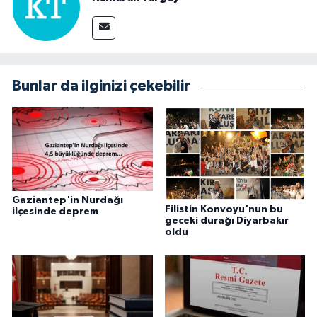
Bunlar da ilginizi çekebilir
Gaziantep'in Nurdağı
Filistin Konvoyu'nun bu
ilçesinde deprem
geceki durağı Diyarbakır
oldu