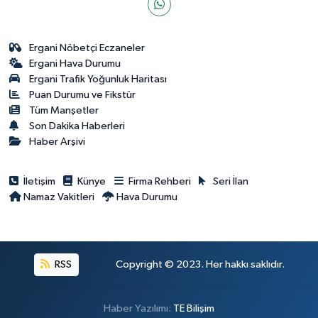
Ergani Nöbetçi Eczaneler
Ergani Hava Durumu
Ergani Trafik Yoğunluk Haritası
Puan Durumu ve Fikstür
Tüm Manşetler
Son Dakika Haberleri
Haber Arşivi
İletişim
Künye
Firma Rehberi
Seri İlan
Namaz Vakitleri
Hava Durumu
RSS
Copyright © 2023. Her hakkı saklıdır.
Haber Yazılımı:
TE Bilişim