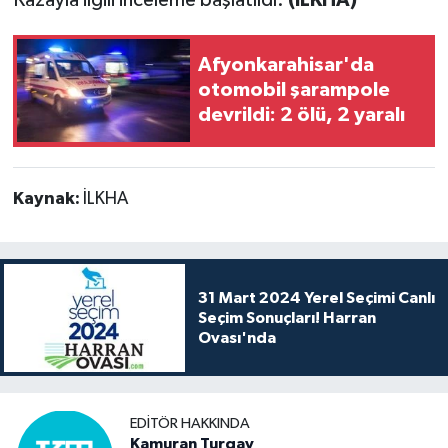
Afyonkarahisar'da
otomobil şarampole
devrildi: 2 ölü, 2 yaralı
Kaynak:
İLKHA
31 Mart 2024 Yerel Seçimi Canlı
Seçim Sonuçları! Harran
Ovası'nda
EDITÖR HAKKINDA
Kamuran Turgay