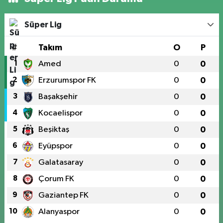
Süper Lig
#
Takım
O
P
1
Amed
0
0
2
Erzurumspor FK
0
0
3
Başakşehir
0
0
4
Kocaelispor
0
0
5
Beşiktaş
0
0
6
Eyüpspor
0
0
7
Galatasaray
0
0
8
Çorum FK
0
0
9
Gaziantep FK
0
0
10
Alanyaspor
0
0