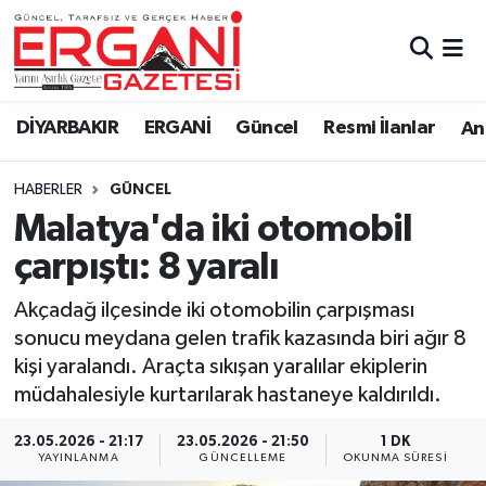
DİYARBAKIR
BİSMİL
Ergani Nöbetçi Eczaneler
DİYARBAKIR
ERGANİ
Güncel
Resmi İlanlar
Ana
BAĞLAR
ERGANİ
Ergani Hava Durumu
HABERLER
GÜNCEL
Güncel
Ergani Trafik Yoğunluk Haritası
Malatya'da iki otomobil
Eği̇ti̇m
Süper Lig Puan Durumu ve Fikstür
çarpıştı: 8 yaralı
Resmi İlanlar
Tüm Manşetler
Akçadağ ilçesinde iki otomobilin çarpışması
sonucu meydana gelen trafik kazasında biri ağır 8
Sağlık
Son Dakika Haberleri
kişi yaralandı. Araçta sıkışan yaralılar ekiplerin
müdahalesiyle kurtarılarak hastaneye kaldırıldı.
Si̇yaset
Haber Arşivi
23.05.2026 - 21:17
23.05.2026 - 21:50
1 DK
YAYINLANMA
GÜNCELLEME
OKUNMA SÜRESI
Spor