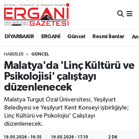
DİYARBAKIR
BİSMİL
Ergani Nöbetçi Eczaneler
DİYARBAKIR
ERGANİ
Güncel
Resmi İlanlar
Ana
BAĞLAR
ERGANİ
Ergani Hava Durumu
HABERLER
GÜNCEL
Güncel
Ergani Trafik Yoğunluk Haritası
Malatya'da 'Linç Kültürü ve
Eği̇ti̇m
Süper Lig Puan Durumu ve Fikstür
Psikolojisi' çalıştayı
düzenlenecek
Resmi İlanlar
Tüm Manşetler
Malatya Turgut Özal Üniversitesi, Yeşilyurt
Sağlık
Son Dakika Haberleri
Belediyesi ve Yeşilyurt Kent Konseyi işbirliğiyle;
Linç Kültürü ve Psikolojisi' Çalıştayı
Si̇yaset
Haber Arşivi
düzenlenecek.
Spor
19.05.2026 - 16:35
19.05.2026 - 17:10
2 DK