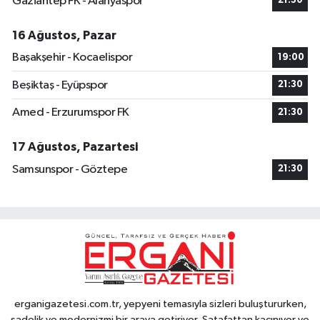
Gaziantep FK - Alanyaspor
21:30
16 Ağustos, Pazar
Başakşehir - Kocaelispor
19:00
Beşiktaş - Eyüpspor
21:30
Amed - Erzurumspor FK
21:30
17 Ağustos, Pazartesi
Samsunspor - Göztepe
21:30
erganigazetesi.com.tr, yepyeni temasıyla sizleri buluştururken,
sadelik ve modernizmi bir araya getiriyor. Şatafattan kaçınıyor ve