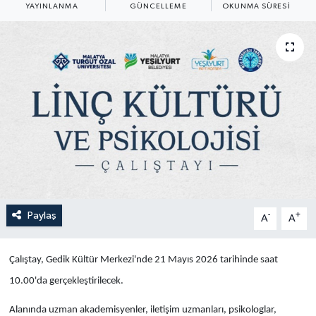
YAYINLANMA
GÜNCELLEME
OKUNMA SÜRESI
Yaşam
Anali̇z
Bi̇li̇m & Teknoloji̇
Dünya
Eği̇ti̇m
Paylaş
-
+
A
A
Çalıştay, Gedik Kültür Merkezi'nde 21 Mayıs 2026 tarihinde saat
10.00'da gerçekleştirilecek.
Alanında uzman akademisyenler, iletişim uzmanları, psikologlar,