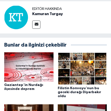
EDITÖR HAKKINDA
Kamuran Turgay
Bunlar da ilginizi çekebilir
Gaziantep'in Nurdağı
Filistin Konvoyu'nun bu
ilçesinde deprem
geceki durağı Diyarbakır
oldu