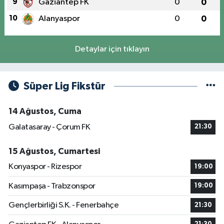
9
Gaziantep FK
0
0
10
Alanyaspor
0
0
Detaylar için tıklayın
Süper Lig Fikstür
14 Ağustos, Cuma
Galatasaray - Çorum FK
21:30
15 Ağustos, Cumartesi
Konyaspor - Rizespor
19:00
Kasımpaşa - Trabzonspor
19:00
Gençlerbirliği S.K. - Fenerbahçe
21:30