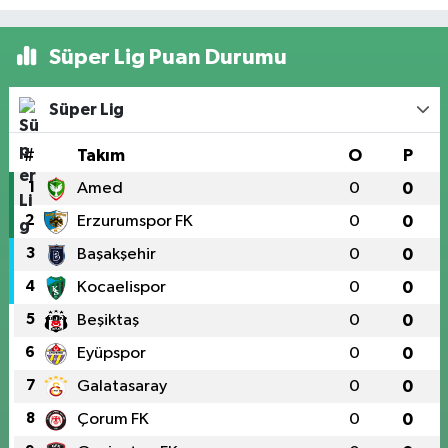
Süper Lig Puan Durumu
Süper Lig
#
Takım
O
P
1
Amed
0
0
2
Erzurumspor FK
0
0
3
Başakşehir
0
0
4
Kocaelispor
0
0
5
Beşiktaş
0
0
6
Eyüpspor
0
0
7
Galatasaray
0
0
8
Çorum FK
0
0