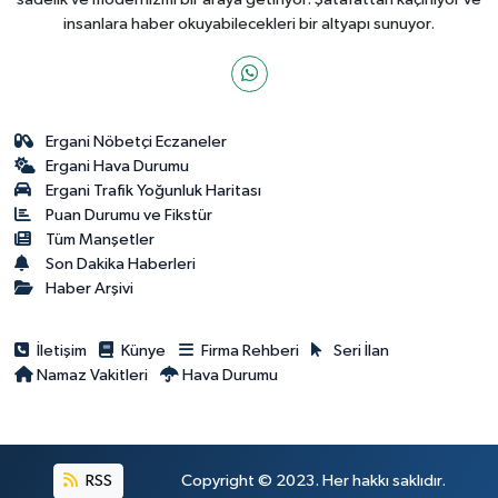
insanlara haber okuyabilecekleri bir altyapı sunuyor.
Ergani Nöbetçi Eczaneler
Ergani Hava Durumu
Ergani Trafik Yoğunluk Haritası
Puan Durumu ve Fikstür
Tüm Manşetler
Son Dakika Haberleri
Haber Arşivi
İletişim
Künye
Firma Rehberi
Seri İlan
Namaz Vakitleri
Hava Durumu
RSS
Copyright © 2023. Her hakkı saklıdır.