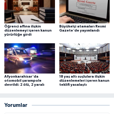
Öğrenci affına ilişkin
Büyükelçi atamaları Resmi
düzenlemeyi içeren kanun
Gazete'de yayımlandı
yürürlüğe girdi
Afyonkarahisar'da
18 yaş altı suçlulara ilişkin
otomobil şarampole
düzenlemeleri içeren kanun
devrildi: 2 ölü, 2 yaralı
teklifi yasalaştı
Yorumlar