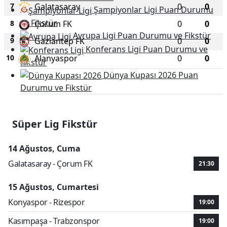
7
Galatasaray
0
0
Şampiyonlar Ligi Puan Durumu
ve Fikstür
8
Çorum FK
0
0
Avrupa Ligi Puan Durumu ve Fikstür
9
Gaziantep FK
0
0
Konferans Ligi Puan Durumu ve
10
Alanyaspor
0
0
Fikstür
Dünya Kupası 2026 Puan
Durumu ve Fikstür
Detaylar için tıklayın
Süper Lig Fikstür
14 Ağustos, Cuma
Galatasaray - Çorum FK
21:30
15 Ağustos, Cumartesi
Konyaspor - Rizespor
19:00
Kasımpaşa - Trabzonspor
19:00