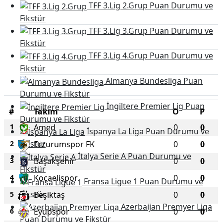
TFF 3.Lig 2.Grup Puan Durumu ve
Fikstür
TFF 3.Lig 3.Grup Puan Durumu ve
Fikstür
TFF 3.Lig 4.Grup Puan Durumu ve
Fikstür
Almanya Bundesliga Puan
Durumu ve Fikstür
İngiltere Premier Lig Puan
#
Takım
O
P
Durumu ve Fikstür
1
Amed
0
0
İspanya La Liga Puan Durumu ve
Fikstür
2
Erzurumspor FK
0
0
İtalya Serie A Puan Durumu ve
3
Başakşehir
0
0
Fikstür
4
Kocaelispor
0
0
Fransa Ligue 1 Puan Durumu ve
Fikstür
5
Beşiktaş
0
0
Azerbaijan Premyer Liqa
6
Eyüpspor
0
0
Puan Durumu ve Fikstür