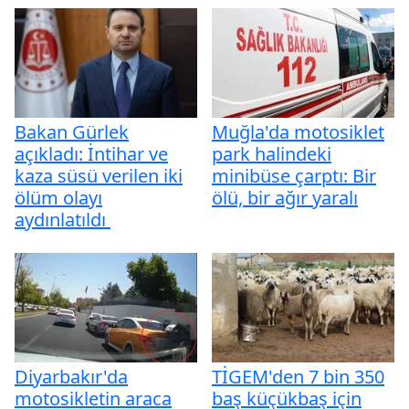
Bakan Gürlek
Muğla'da motosiklet
açıkladı: İntihar ve
park halindeki
kaza süsü verilen iki
minibüse çarptı: Bir
ölüm olayı
ölü, bir ağır yaralı
aydınlatıldı
Diyarbakır'da
TİGEM'den 7 bin 350
motosikletin araca
baş küçükbaş için