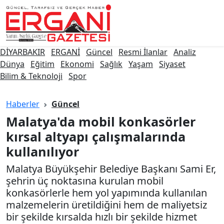
DİYARBAKIR
ERGANİ
Güncel
Resmi İlanlar
Anali̇z
Dünya
Eği̇ti̇m
Ekonomi̇
Sağlık
Yaşam
Si̇yaset
Bi̇li̇m & Teknoloji̇
Spor
Haberler
Güncel
Malatya'da mobil konkasörler
kırsal altyapı çalışmalarında
kullanılıyor
Malatya Büyükşehir Belediye Başkanı Sami Er,
şehrin üç noktasına kurulan mobil
konkasörlerle hem yol yapımında kullanılan
malzemelerin üretildiğini hem de maliyetsiz
bir şekilde kırsalda hızlı bir şekilde hizmet