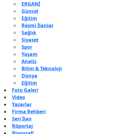
ERGANİ
Güncel
Eği̇ti̇m
Resmi İlanlar
Sağlık
Si̇yaset
Spor
Yaşam
Anali̇z
Bi̇li̇m & Teknoloji̇
Dünya
Eği̇ti̇m
Foto Galeri
Video
Yazarlar
Firma Rehberi
Seri İlan
Röportaj
Biyografi