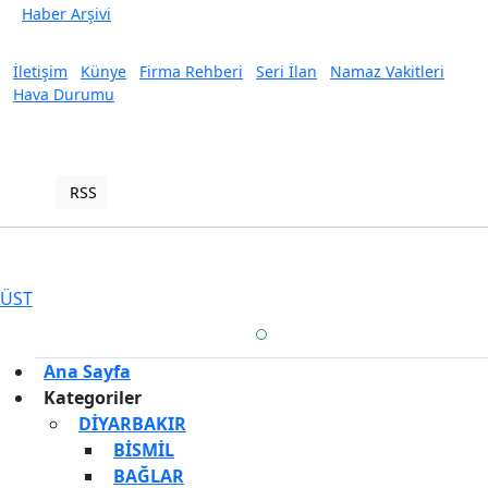
Haber Arşivi
İletişim
Künye
Firma Rehberi
Seri İlan
Namaz Vakitleri
Hava Durumu
RSS
Copyright © 2023. Her hakkı saklıdır.
Haber Yazılımı:
TE Bilişim
ÜST
Ana Sayfa
Kategoriler
DİYARBAKIR
BİSMİL
BAĞLAR