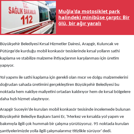
Muğla'da motosiklet park
halindeki minibüse çarptı: Bir
ölü, bir ağır yaralı
Büyükşehir Belediyesi Kırsal Hizmetler Dairesi, Arapgir, Kuluncak ve
Pütürge'de kurduğu mobil konkasör tesislerinde kırsal yolların sathi
kaplama ve stabilize malzeme ihtiyaçlarının karşılanması için üretim
yapıyor.
Yol yapımı ile sathi kaplama için gerekli olan mıcır ve dolgu malzemelerini
doğrudan sahada üretimini gerçekleştiren Büyükşehir Belediyesi bu
noktada hem nakliye maliyetini ortadan kaldırıyor hem de kırsal bölgelere
daha hızlı hizmet ulaştırıyor.
Arapgir Suceyin'de kurulan mobil konkasör tesisinde incelemede bulunan
Büyükşehir Belediye Başkanı Sami Er, 'Merkez ve kırsalda yol yapım ve
bakımıyla ilgili çok hummalı bir çalışma yürütüyoruz. 95 noktada kurulan
şantiyelerimizde yolla ilgili çalışmalarımız titizlikle sürüyor' dedi.