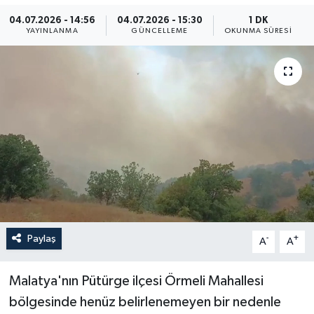
04.07.2026 - 14:56
04.07.2026 - 15:30
1 DK
Yaşam
YAYINLANMA
GÜNCELLEME
OKUNMA SÜRESI
Anali̇z
Bi̇li̇m & Teknoloji̇
Dünya
Eği̇ti̇m
Paylaş
-
+
A
A
Malatya'nın Pütürge ilçesi Örmeli Mahallesi
bölgesinde henüz belirlenemeyen bir nedenle