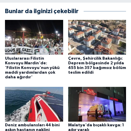
Bunlar da ilginizi çekebilir
Uluslararası Filistin
Çevre, Şehircilik Bakanlığı:
Konvoyu Mardin'de:
Deprem bölgesinde 2 yılda
'Filistin Konvoyu'nun yükü
455 bin 357 bağımsız bölüm
maddi yardımlardan çok
teslim edildi
daha ağırdır'
Deniz ambulansları 44 bini
Malatya'da bıçaklı kavga: 1
aşkın hastanın naklini
ağır yaralı