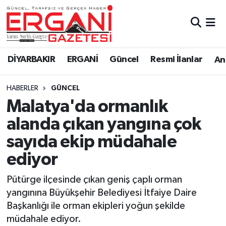
DİYARBAKIR
BİSMİL
Ergani Nöbetçi Eczaneler
DİYARBAKIR
ERGANİ
Güncel
Resmi İlanlar
Ana
BAĞLAR
ERGANİ
Ergani Hava Durumu
HABERLER
GÜNCEL
Güncel
Ergani Trafik Yoğunluk Haritası
Malatya'da ormanlık
Eği̇ti̇m
Süper Lig Puan Durumu ve Fikstür
alanda çıkan yangına çok
sayıda ekip müdahale
Resmi İlanlar
Tüm Manşetler
ediyor
Sağlık
Son Dakika Haberleri
Pütürge ilçesinde çıkan geniş çaplı orman
yangınına Büyükşehir Belediyesi İtfaiye Daire
Si̇yaset
Haber Arşivi
Başkanlığı ile orman ekipleri yoğun şekilde
müdahale ediyor.
Spor