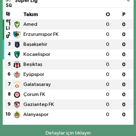
Süper Lig
#
Takım
O
P
1
Amed
0
0
2
Erzurumspor FK
0
0
3
Başakşehir
0
0
4
Kocaelispor
0
0
5
Beşiktaş
0
0
6
Eyüpspor
0
0
7
Galatasaray
0
0
8
Çorum FK
0
0
9
Gaziantep FK
0
0
10
Alanyaspor
0
0
Detaylar için tıklayın