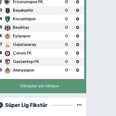
2
Erzurumspor FK
0
0
3
Başakşehir
0
0
4
Kocaelispor
0
0
5
Beşiktaş
0
0
6
Eyüpspor
0
0
7
Galatasaray
0
0
8
Çorum FK
0
0
9
Gaziantep FK
0
0
0
Alanyaspor
0
0
Detaylar için tıklayın
Süper Lig Fikstür