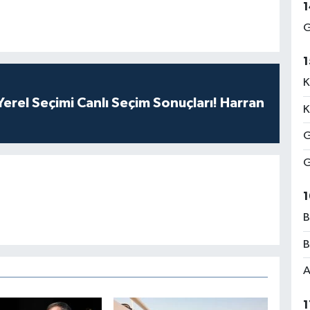
1
G
1
K
erel Seçimi Canlı Seçim Sonuçları! Harran
K
G
G
1
B
B
A
1