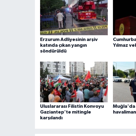
Erzurum Adliyesinin arşiv
Cumhurba
katında çıkan yangın
Yılmaz ve
söndürüldü
Uluslararası Filistin Konvoyu
Muğla'da 
Gaziantep'te mitingle
havaliman
karşılandı