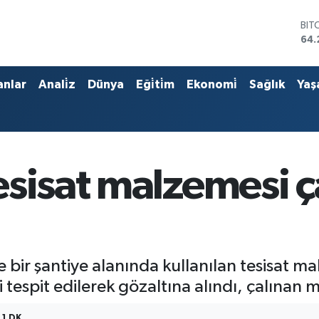
BIT
64.
DO
47,
EU
anlar
Anali̇z
Dünya
Eği̇ti̇m
Ekonomi̇
Sağlık
Yaş
55
STE
64,
GRA
651
BİS
sisat malzemesi ç
13.
 bir şantiye alanında kullanılan tesisat mal
tespit edilerek gözaltına alındı, çalınan ma
1 DK