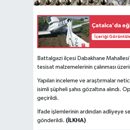
Çatalca'da eği
İçeriği Görüntül
Battalgazi ilçesi Dabakhane Mahallesi'
tesisat malzemelerinin çalınması üzerin
Yapılan inceleme ve araştırmalar netic
isimli şüpheli şahıs gözaltına alındı. 
geçirildi.
İfade işlemlerinin ardından adliyeye s
gönderildi.
(İLKHA)