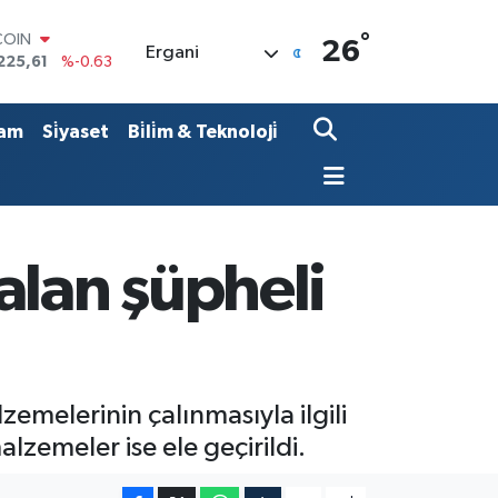
°
COIN
26
Ergani
225,61
%-0.63
LAR
6704
%0
RO
am
Si̇yaset
Bi̇li̇m & Teknoloji̇
,0406
%-0.08
RLİN
2143
%0
M ALTIN
0.40
%0.45
T100
alan şüpheli
799
%70
zemelerinin çalınmasıyla ilgili
lzemeler ise ele geçirildi.