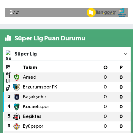
Süper Lig Puan Durumu
Süper Lig
#
Takım
O
P
1
Amed
0
0
2
Erzurumspor FK
0
0
3
Başakşehir
0
0
4
Kocaelispor
0
0
5
Beşiktaş
0
0
6
Eyüpspor
0
0