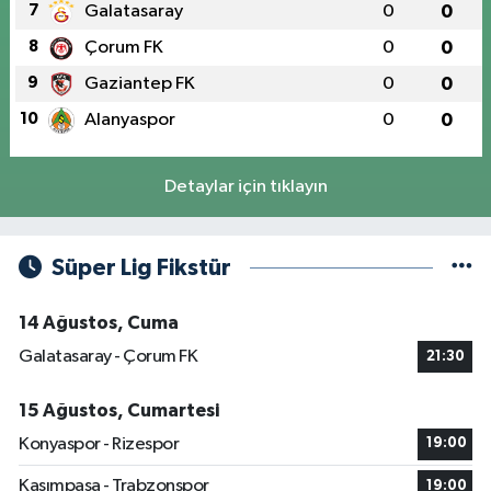
7
Galatasaray
0
0
8
Çorum FK
0
0
9
Gaziantep FK
0
0
10
Alanyaspor
0
0
Detaylar için tıklayın
Süper Lig Fikstür
14 Ağustos, Cuma
Galatasaray - Çorum FK
21:30
15 Ağustos, Cumartesi
Konyaspor - Rizespor
19:00
Kasımpaşa - Trabzonspor
19:00