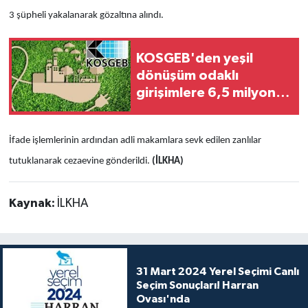
3 şüpheli yakalanarak gözaltına alındı.
KOSGEB'den yeşil
dönüşüm odaklı
girişimlere 6,5 milyon
liraya kadar destek
İfade işlemlerinin ardından adli makamlara sevk edilen zanlılar
tutuklanarak cezaevine gönderildi.
(İLKHA)
Kaynak:
İLKHA
31 Mart 2024 Yerel Seçimi Canlı
Seçim Sonuçları! Harran
Ovası'nda