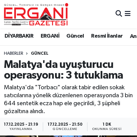
DİYARBAKIR
BİSMİL
Ergani Nöbetçi Eczaneler
DİYARBAKIR
ERGANİ
Güncel
Resmi İlanlar
Ana
BAĞLAR
ERGANİ
Ergani Hava Durumu
HABERLER
GÜNCEL
Güncel
Ergani Trafik Yoğunluk Haritası
Malatya'da uyuşturucu
Eği̇ti̇m
Süper Lig Puan Durumu ve Fikstür
operasyonu: 3 tutuklama
Resmi İlanlar
Tüm Manşetler
Malatya'da "Torbacı" olarak tabir edilen sokak
satıcılarına yönelik düzenlenen operasyonda 3 bin
Sağlık
Son Dakika Haberleri
644 sentetik ecza hap ele geçirildi, 3 şüpheli
gözaltına alındı.
Si̇yaset
Haber Arşivi
17.12.2025 - 21:19
17.12.2025 - 21:50
1 DK
YAYINLANMA
GÜNCELLEME
OKUNMA SÜRESI
Spor