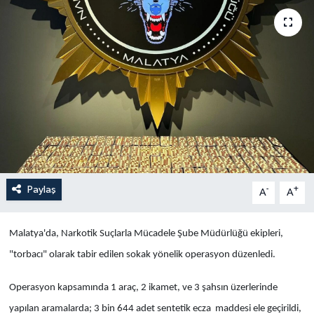
Yaşam
Anali̇z
Bi̇li̇m & Teknoloji̇
Dünya
Eği̇ti̇m
Paylaş
-
+
A
A
Malatya'da, Narkotik Suçlarla Mücadele Şube Müdürlüğü ekipleri,
"torbacı" olarak tabir edilen sokak yönelik operasyon düzenledi.
Operasyon kapsamında 1 araç, 2 ikamet, ve 3 şahsın üzerlerinde
yapılan aramalarda; 3 bin 644 adet sentetik ecza maddesi ele geçirildi,