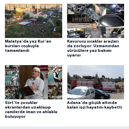
Malatya'da yaz Kur'an
Kavurucu sıcaklar araçları
kursları coşkuyla
da zorluyor: Uzmanından
tamamlandı
sürücülere yaz bakımı
uyarısı
Siirt'te çocuklar
Adana'da göçük altında
ekranlardan uzaklaşıp
kalan işçi hayatını kaybetti
camilerde iman ve ahlakla
buluşuyor