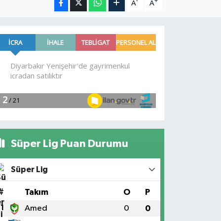
-
+
A
A
Süper Lig Puan Durumu
Süper Lig
#
Takım
O
P
1
Amed
0
0