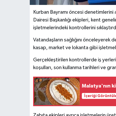
Kurban Bayramı öncesi denetimlerini a
Dairesi Başkanlığı ekipleri, kent genel
işletmelerindeki kontrollerini sıklaştırd
Vatandaşların sağlığını önceleyerek de
kasap, market ve lokanta gibi işletme
Gerçekleştirilen kontrollerde iş yerle
koşulları, son kullanma tarihleri ve gr
Malatya'nın ki
İçeriği Görüntül
Zabıta ekipleri ayrıca işletmelerin üreti