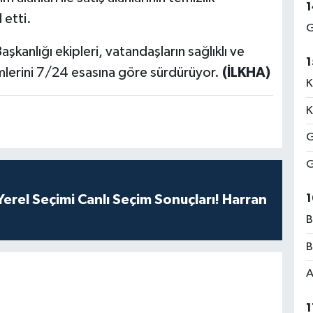
1
 etti.
G
şkanlığı ekipleri, vatandaşların sağlıklı ve
1
imlerini 7/24 esasına göre sürdürüyor.
(İLKHA)
K
K
G
G
1
erel Seçimi Canlı Seçim Sonuçları! Harran
B
B
A
1