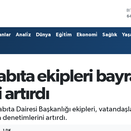
B
6
D
4
E
anlar
Anali̇z
Dünya
Eği̇ti̇m
Ekonomi̇
Sağlık
Yaş
5
S
6
G
6
B
abıta ekipleri bay
1
 artırdı
ta Dairesi Başkanlığı ekipleri, vatandaşlar
denetimlerini artırdı.
1 DK