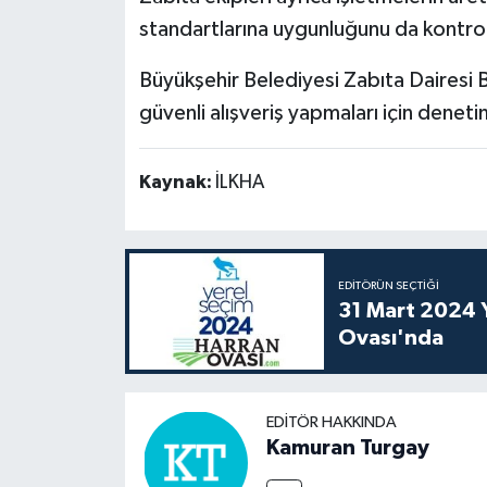
standartlarına uygunluğunu da kontrol
Büyükşehir Belediyesi Zabıta Dairesi Ba
güvenli alışveriş yapmaları için denet
Kaynak:
İLKHA
EDITÖRÜN SEÇTIĞI
31 Mart 2024 Y
Ovası'nda
EDITÖR HAKKINDA
Kamuran Turgay