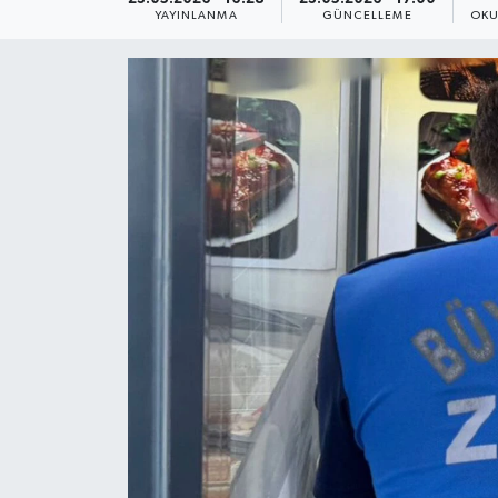
YAYINLANMA
GÜNCELLEME
OKU
Yaşam
Anali̇z
Bi̇li̇m & Teknoloji̇
Dünya
Eği̇ti̇m