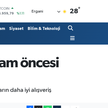
°
ITCOIN
28
Ergani
4.959,79
%1.11
OLAR
7,7436
%0.18
URO
am
Si̇yaset
Bi̇li̇m & Teknoloji̇
5,2510
%0.32
TERLİN
4,4811
%0.38
RAM ALTIN
660.55
%0.03
İST100
ram öncesi
3.779
%-14
ın daha iyi alışveriş