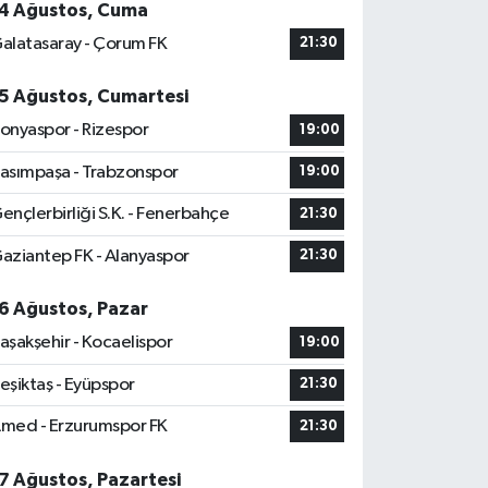
4 Ağustos, Cuma
alatasaray - Çorum FK
21:30
5 Ağustos, Cumartesi
onyaspor - Rizespor
19:00
asımpaşa - Trabzonspor
19:00
ençlerbirliği S.K. - Fenerbahçe
21:30
aziantep FK - Alanyaspor
21:30
6 Ağustos, Pazar
aşakşehir - Kocaelispor
19:00
eşiktaş - Eyüpspor
21:30
med - Erzurumspor FK
21:30
7 Ağustos, Pazartesi