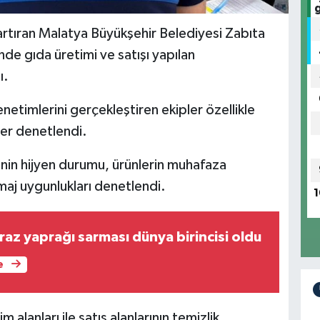
rtıran Malatya Büyükşehir Belediyesi Zabıta
inde gıda üretimi ve satışı yapılan
ı.
netimlerini gerçekleştiren ekipler özellikle
ler denetlendi.
rinin hijyen durumu, ürünlerin muhafaza
amaj uygunlukları denetlendi.
1
raz yaprağı sarması dünya birincisi oldu
e
m alanları ile satış alanlarının temizlik