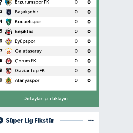
2
Erzurumspor FK
0
0
3
Başakşehir
0
0
4
Kocaelispor
0
0
5
Beşiktaş
0
0
6
Eyüpspor
0
0
7
Galatasaray
0
0
8
Çorum FK
0
0
9
Gaziantep FK
0
0
0
Alanyaspor
0
0
Detaylar için tıklayın
Süper Lig Fikstür