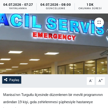
04.07.2026 - 07:27
04.07.2026 - 08:00
1 DK
Yaşam
YAYINLANMA
GÜNCELLEME
OKUNMA SÜRESI
Anali̇z
Bi̇li̇m & Teknoloji̇
Dünya
Eği̇ti̇m
Paylaş
-
+
A
A
Manisa'nın Turgutlu ilçesinde düzenlenen bir mevlit programının
ardından 19 kişi, gıda zehirlenmesi şüphesiyle hastaneye