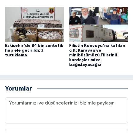
Eskişehir'de 84 bin sentetik
Filistin Konvoyu'na katılan
hap ele geçirildi: 3
çift: Karavan ve
tutuklama
minibüsümüzü Filistinli
kardeşlerimize
bağışlayacağız
Yorumlar