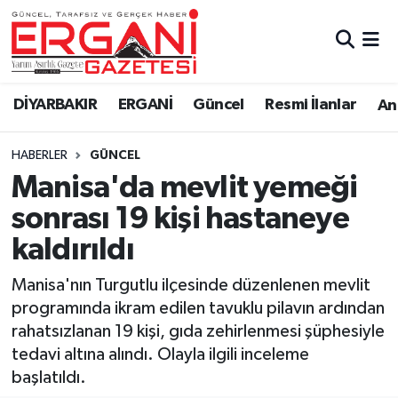
DİYARBAKIR
BİSMİL
Ergani Nöbetçi Eczaneler
DİYARBAKIR
ERGANİ
Güncel
Resmi İlanlar
Ana
BAĞLAR
ERGANİ
Ergani Hava Durumu
HABERLER
GÜNCEL
Güncel
Ergani Trafik Yoğunluk Haritası
Manisa'da mevlit yemeği
Eği̇ti̇m
Süper Lig Puan Durumu ve Fikstür
sonrası 19 kişi hastaneye
kaldırıldı
Resmi İlanlar
Tüm Manşetler
Manisa'nın Turgutlu ilçesinde düzenlenen mevlit
Sağlık
Son Dakika Haberleri
programında ikram edilen tavuklu pilavın ardından
rahatsızlanan 19 kişi, gıda zehirlenmesi şüphesiyle
Si̇yaset
Haber Arşivi
tedavi altına alındı. Olayla ilgili inceleme
başlatıldı.
Spor