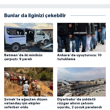
Bunlar da ilginizi çekebilir
Batman'da iki minibüs
Ankara'da uyuşturucu: 10
çarpıştı: 9 yaralı
tutuklama
Şırnak'ta ağaçtan düşen
Diyarbakır'da şiddetli
vatandaş için ekipler
rüzgar ahırın çatısını
seferber oldu
uçurdu, 2 çocuk yaralandı