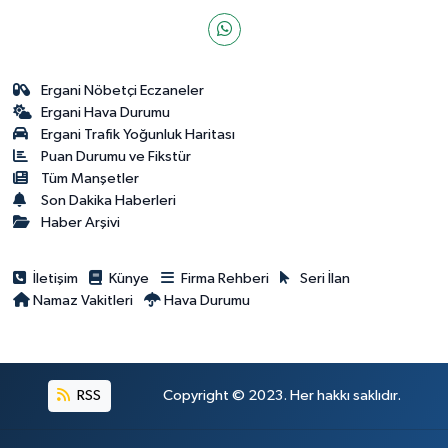
Ergani Nöbetçi Eczaneler
Ergani Hava Durumu
Ergani Trafik Yoğunluk Haritası
Puan Durumu ve Fikstür
Tüm Manşetler
Son Dakika Haberleri
Haber Arşivi
İletişim
Künye
Firma Rehberi
Seri İlan
Namaz Vakitleri
Hava Durumu
RSS
Copyright © 2023. Her hakkı saklıdır.