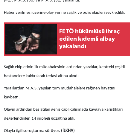
(42), M.A.S. (30) ve M.A.S. (32) yaralandı.
Haber verilmesi üzerine olay yerine sağlık ve polis ekipleri sevk edildi.
FETÖ hükümlüsü ihraç
edilen kıdemli albay
yakalandı
Sağlık ekiplerinin ilk müdahalesinin ardından yaralılar, kentteki çeşitli
hastanelere kaldırılarak tedavi altına alındı.
Yaralılardan M.A.S, yapılan tüm müdahalelere rağmen hayatını
kaybetti.
Olayın ardından başlatılan geniş çaplı çalışmada kavgaya karıştıkları
değerlendirilen 14 şüpheli gözaltına aldı.
Olayla ilgili soruşturma sürüyor.
(İLKHA)