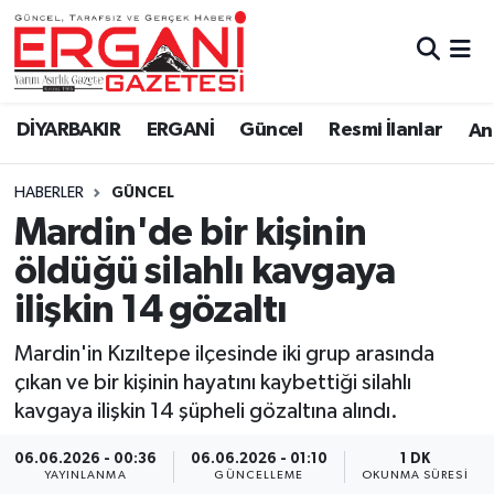
DİYARBAKIR
BİSMİL
Ergani Nöbetçi Eczaneler
DİYARBAKIR
ERGANİ
Güncel
Resmi İlanlar
Ana
BAĞLAR
ERGANİ
Ergani Hava Durumu
HABERLER
GÜNCEL
Güncel
Ergani Trafik Yoğunluk Haritası
Mardin'de bir kişinin
Eği̇ti̇m
Süper Lig Puan Durumu ve Fikstür
öldüğü silahlı kavgaya
ilişkin 14 gözaltı
Resmi İlanlar
Tüm Manşetler
Mardin'in Kızıltepe ilçesinde iki grup arasında
Sağlık
Son Dakika Haberleri
çıkan ve bir kişinin hayatını kaybettiği silahlı
kavgaya ilişkin 14 şüpheli gözaltına alındı.
Si̇yaset
Haber Arşivi
06.06.2026 - 00:36
06.06.2026 - 01:10
1 DK
Spor
YAYINLANMA
GÜNCELLEME
OKUNMA SÜRESI