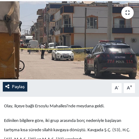
Yaşam
Anali̇z
Bi̇li̇m & Teknoloji̇
Dünya
Eği̇ti̇m
Paylaş
-
+
A
A
Olay, ilçeye bağlı Ersoylu Mahallesi'nde meydana geldi.
Edinilen bilgilere göre, iki grup arasında borç nedeniyle başlayan
tartışma kısa sürede silahlı kavgaya dönüştü. Kavgada Ş.Ç. (53), H.Ç.