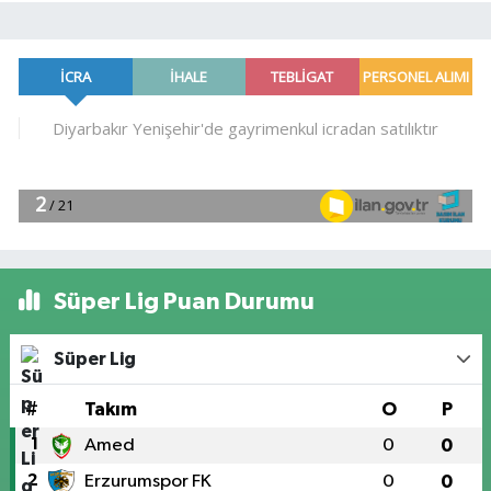
Süper Lig Puan Durumu
Süper Lig
#
Takım
O
P
1
Amed
0
0
2
Erzurumspor FK
0
0