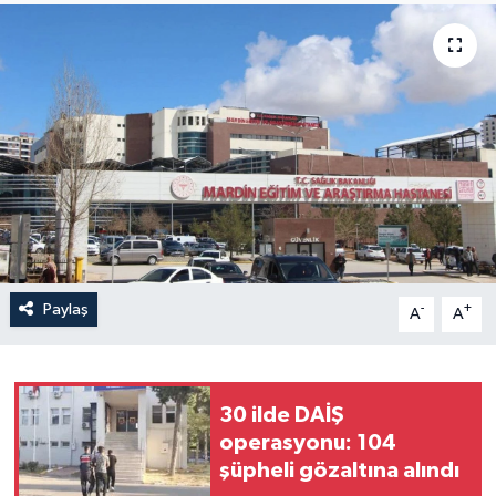
Yaşam
Anali̇z
Bi̇li̇m & Teknoloji̇
Dünya
Eği̇ti̇m
Paylaş
-
+
A
A
30 ilde DAİŞ
operasyonu: 104
şüpheli gözaltına alındı