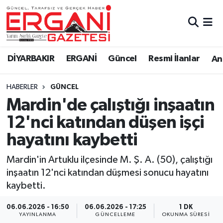
DİYARBAKIR
BİSMİL
Ergani Nöbetçi Eczaneler
DİYARBAKIR
ERGANİ
Güncel
Resmi İlanlar
Ana
BAĞLAR
ERGANİ
Ergani Hava Durumu
HABERLER
GÜNCEL
Güncel
Ergani Trafik Yoğunluk Haritası
Mardin'de çalıştığı inşaatın
Eği̇ti̇m
Süper Lig Puan Durumu ve Fikstür
12'nci katından düşen işçi
hayatını kaybetti
Resmi İlanlar
Tüm Manşetler
Mardin'in Artuklu ilçesinde M. Ş. A. (50), çalıştığı
Sağlık
Son Dakika Haberleri
inşaatın 12'nci katından düşmesi sonucu hayatını
kaybetti.
Si̇yaset
Haber Arşivi
06.06.2026 - 16:50
06.06.2026 - 17:25
1 DK
Spor
YAYINLANMA
GÜNCELLEME
OKUNMA SÜRESI