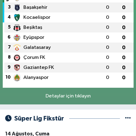
3
Başakşehir
0
0
4
Kocaelispor
0
0
5
Beşiktaş
0
0
6
Eyüpspor
0
0
7
Galatasaray
0
0
8
Çorum FK
0
0
9
Gaziantep FK
0
0
10
Alanyaspor
0
0
Detaylar için tıklayın
Süper Lig Fikstür
14 Ağustos, Cuma