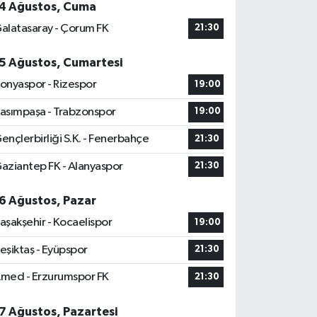
4 Ağustos, Cuma
alatasaray - Çorum FK
21:30
5 Ağustos, Cumartesi
onyaspor - Rizespor
19:00
asımpaşa - Trabzonspor
19:00
ençlerbirliği S.K. - Fenerbahçe
21:30
aziantep FK - Alanyaspor
21:30
6 Ağustos, Pazar
aşakşehir - Kocaelispor
19:00
eşiktaş - Eyüpspor
21:30
med - Erzurumspor FK
21:30
7 Ağustos, Pazartesi