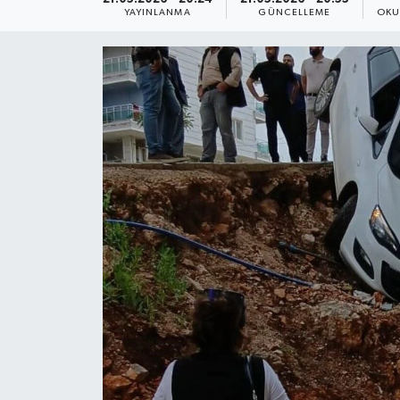
YAYINLANMA
GÜNCELLEME
OKU
Yaşam
Anali̇z
Bi̇li̇m & Teknoloji̇
Dünya
Eği̇ti̇m