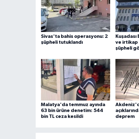
Sivas'ta bahis operasyonu: 2
Kuşadası 
şüpheli tutuklandı
ve irtika
şüpheli gö
Malatya'da temmuz ayında
Akdeniz'
63 bin ürüne denetim: 544
açıkların
bin TL ceza kesildi
deprem