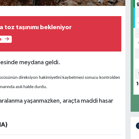
toz taşınımı bekleniyor
e
ilçesinde meydana geldi.
sürücüsünün direksiyon hakimiyetini kaybetmesi sonucu kontrolden
1
narında asılı halde durdu.
aralanma yaşanmazken, araçta maddi hasar
HA)