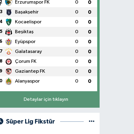
2
Erzurumspor FK
0
0
3
Başakşehir
0
0
4
Kocaelispor
0
0
5
Beşiktaş
0
0
6
Eyüpspor
0
0
7
Galatasaray
0
0
8
Çorum FK
0
0
9
Gaziantep FK
0
0
0
Alanyaspor
0
0
Detaylar için tıklayın
Süper Lig Fikstür