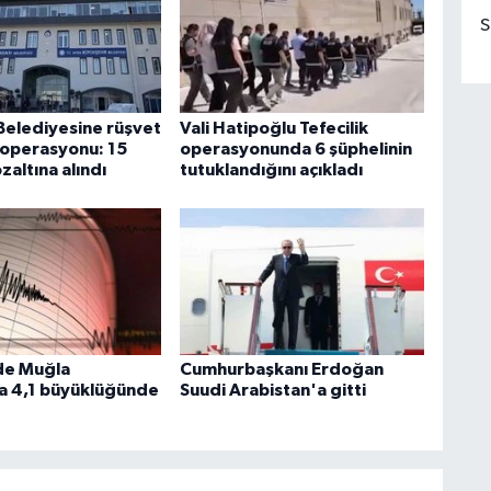
S
Belediyesine rüşvet
Vali Hatipoğlu Tefecilik
p operasyonu: 15
operasyonunda 6 şüphelinin
zaltına alındı
tutuklandığını açıkladı
de Muğla
Cumhurbaşkanı Erdoğan
da 4,1 büyüklüğünde
Suudi Arabistan'a gitti