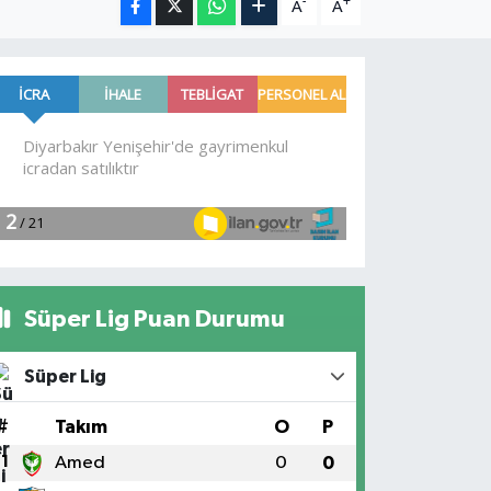
-
+
A
A
Süper Lig Puan Durumu
Süper Lig
#
Takım
O
P
1
Amed
0
0