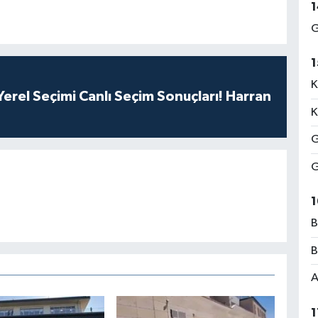
1
G
1
K
erel Seçimi Canlı Seçim Sonuçları! Harran
K
G
G
1
B
B
A
1