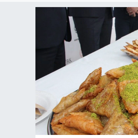
Yaşam
Anali̇z
Bi̇li̇m & Teknoloji̇
Dünya
Eği̇ti̇m