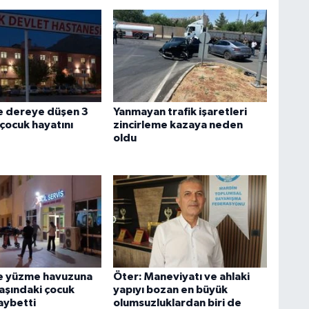
e dereye düşen 3
Yanmayan trafik işaretleri
çocuk hayatını
zincirleme kazaya neden
oldu
e yüzme havuzuna
Öter: Maneviyatı ve ahlaki
yaşındaki çocuk
yapıyı bozan en büyük
aybetti
olumsuzluklardan biri de