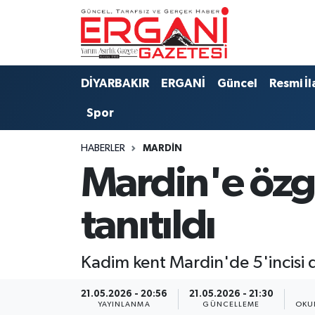
DİYARBAKIR
BİSMİL
Ergani Nöbetçi Eczaneler
DİYARBAKIR
ERGANİ
Güncel
Resmi İl
BAĞLAR
ERGANİ
Ergani Hava Durumu
Spor
Güncel
Ergani Trafik Yoğunluk Haritası
HABERLER
MARDIN
Eği̇ti̇m
Süper Lig Puan Durumu ve Fikstür
Mardin'e özg
Resmi İlanlar
Tüm Manşetler
tanıtıldı
Sağlık
Son Dakika Haberleri
Kadim kent Mardin'de 5'incisi d
Si̇yaset
Haber Arşivi
21.05.2026 - 20:56
21.05.2026 - 21:30
Spor
YAYINLANMA
GÜNCELLEME
OKU