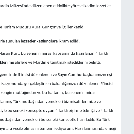
ardin Müzesi'nde düzenlenen etkinlikte yöresel kadim lezzetler
ve Turizm Müdürü Vural Güngör ve ilgililer katıldı.
rle sunulan lezzetler katılımcılara ikram edildi.
Hasan Kurt, bu senenin mirası kapsamında hazırlanan 4 farklı
ri misafirlere ve Mardin'e tanıtmak istediklerini belirtti.
 genelinde 5'incisi düzenlenen ve Sayın Cumhurbaşkanımızın eşi
zasyonunda gerçekleştirilen bakanlığımızca düzenlenen 5'incisi
n zengin mutfağından ve bu haftanın, bu senenin mirası
rlanmış Türk mutfağından yemekleri biz misafirlerimize ve
iyle bu seneki konsepte uygun 4 farklı pişirme tekniği ve 4 farklı
mutfağından yemekleri bu seneki konseptle hazırladık. Bu Türk
ayırlara vesile olmasını temenni ediyorum. Hazırlanmasında emeği