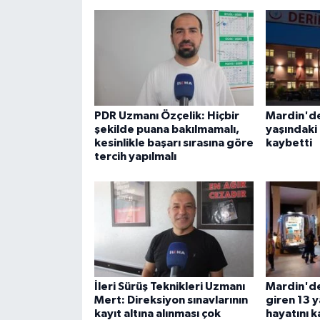
PDR Uzmanı Özçelik: Hiçbir
Mardin'd
şekilde puana bakılmamalı,
yaşındaki 
kesinlikle başarı sırasına göre
kaybetti
tercih yapılmalı
İleri Sürüş Teknikleri Uzmanı
Mardin'd
Mert: Direksiyon sınavlarının
giren 13 
kayıt altına alınması çok
hayatını k