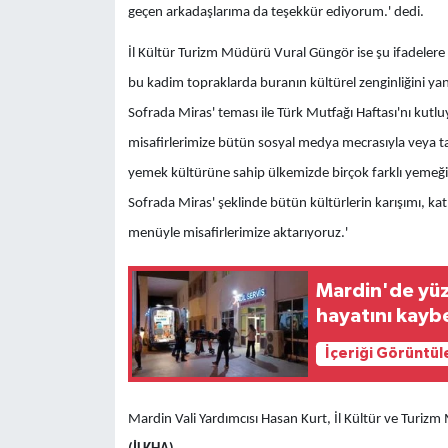
geçen arkadaşlarıma da teşekkür ediyorum.' dedi.
İl Kültür Turizm Müdürü Vural Güngör ise şu ifadelere y
bu kadim topraklarda buranın kültürel zenginliğini yans
Sofrada Miras' teması ile Türk Mutfağı Haftası'nı kutluy
misafirlerimize bütün sosyal medya mecrasıyla veya tan
yemek kültürüne sahip ülkemizde birçok farklı yemeğim
Sofrada Miras' şeklinde bütün kültürlerin karışımı, ka
menüyle misafirlerimize aktarıyoruz.'
Mardin'de yüz
hayatını kayb
İçeriği Görüntül
Mardin Vali Yardımcısı Hasan Kurt, İl Kültür ve Turizm