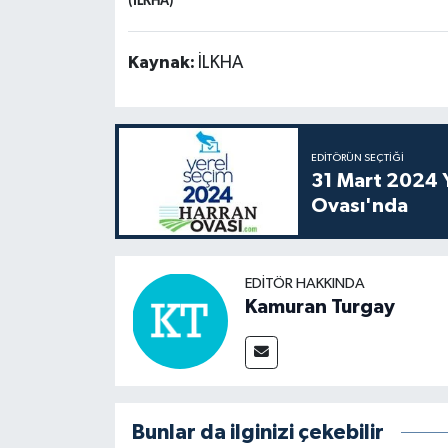
(İLKHA)
Kaynak:
İLKHA
EDITÖRÜN SEÇTIĞI
31 Mart 2024 Y
Ovası'nda
EDITÖR HAKKINDA
Kamuran Turgay
Bunlar da ilginizi çekebilir