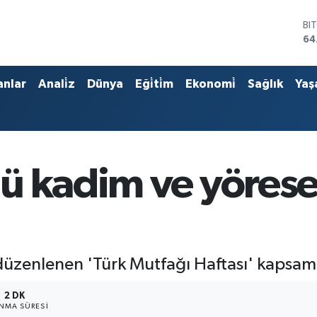
BI
64
DO
47
EU
anlar
Anali̇z
Dünya
Eği̇ti̇m
Ekonomi̇
Sağlık
Yaş
55
ST
64
GR
65
Bİ
ü kadim ve yörese
13
üzenlenen 'Türk Mutfağı Haftası' kapsamın
2 DK
NMA SÜRESI