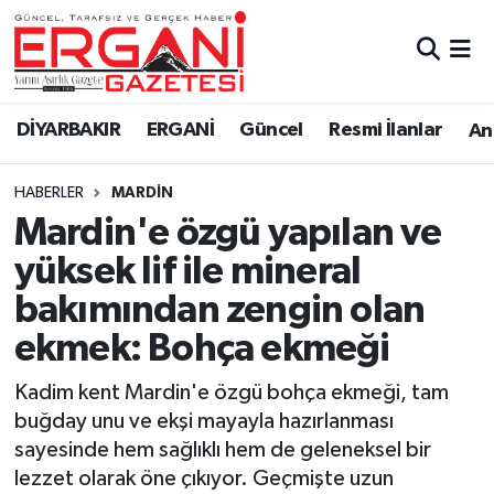
DİYARBAKIR
BİSMİL
Ergani Nöbetçi Eczaneler
DİYARBAKIR
ERGANİ
Güncel
Resmi İlanlar
Ana
BAĞLAR
ERGANİ
Ergani Hava Durumu
HABERLER
MARDIN
Güncel
Ergani Trafik Yoğunluk Haritası
Mardin'e özgü yapılan ve
Eği̇ti̇m
Süper Lig Puan Durumu ve Fikstür
yüksek lif ile mineral
bakımından zengin olan
Resmi İlanlar
Tüm Manşetler
ekmek: Bohça ekmeği
Sağlık
Son Dakika Haberleri
Kadim kent Mardin'e özgü bohça ekmeği, tam
buğday unu ve ekşi mayayla hazırlanması
Si̇yaset
Haber Arşivi
sayesinde hem sağlıklı hem de geleneksel bir
lezzet olarak öne çıkıyor. Geçmişte uzun
Spor