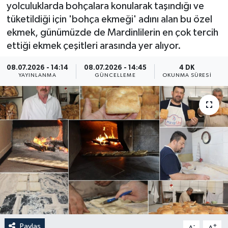
yolculuklarda bohçalara konularak taşındığı ve
Yaşam
tüketildiği için 'bohça ekmeği' adını alan bu özel
ekmek, günümüzde de Mardinlilerin en çok tercih
Anali̇z
ettiği ekmek çeşitleri arasında yer alıyor.
08.07.2026 - 14:14
08.07.2026 - 14:45
4 DK
Bi̇li̇m & Teknoloji̇
YAYINLANMA
GÜNCELLEME
OKUNMA SÜRESI
Dünya
Eği̇ti̇m
Paylaş
-
+