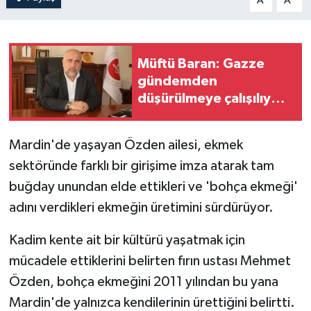
A
A
Müftü Baran: Gazze
gündemden
düşürülmeye çalışılıyor,
Müslümanlar
duyarlılıklarını
Mardin'de yaşayan Özden ailesi, ekmek
kaybetmemeli
sektöründe farklı bir girişime imza atarak tam
buğday unundan elde ettikleri ve 'bohça ekmeği'
adını verdikleri ekmeğin üretimini sürdürüyor.
Kadim kente ait bir kültürü yaşatmak için
mücadele ettiklerini belirten fırın ustası Mehmet
Özden, bohça ekmeğini 2011 yılından bu yana
Mardin'de yalnızca kendilerinin ürettiğini belirtti.