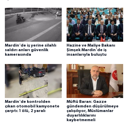
Mardin'de iş yerine silahlı
Hazine ve Maliye Bakanı
saldırı anları güvenlik
Şimşek Mardin'de iş
kamerasında
insanlarıyla buluştu
Mardin'de kontrolden
Müftü Baran: Gazze
çıkan otomobil kamyonete
gündemden düşürülmeye
çarptı: 1 ölü, 2 yaralı
çalışılıyor, Müslümanlar
duyarlılıklarını
kaybetmemeli