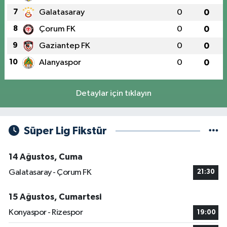
7
Galatasaray
0
0
8
Çorum FK
0
0
9
Gaziantep FK
0
0
10
Alanyaspor
0
0
Detaylar için tıklayın
Süper Lig Fikstür
14 Ağustos, Cuma
Galatasaray - Çorum FK
21:30
15 Ağustos, Cumartesi
Konyaspor - Rizespor
19:00