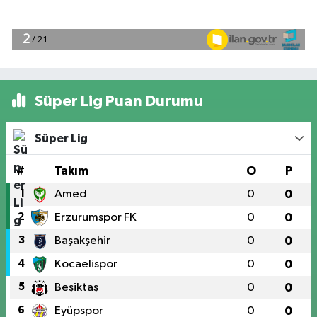
Süper Lig Puan Durumu
Süper Lig
#
Takım
O
P
1
Amed
0
0
2
Erzurumspor FK
0
0
3
Başakşehir
0
0
4
Kocaelispor
0
0
5
Beşiktaş
0
0
6
Eyüpspor
0
0