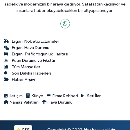
sadelik ve modernizmi bir araya getiriyor. Şatafattan kaçınıyor ve
insanlara haber okuyabilecekleri bir altyapı sunuyor.
Ergani Nöbetçi Eczaneler
Ergani Hava Durumu
Ergani Trafik Yoğunluk Haritası
Puan Durumu ve Fikstür
Tüm Manşetler
Son Dakika Haberleri
Haber Arşivi
İletişim
Künye
Firma Rehberi
Seri İlan
Namaz Vakitleri
Hava Durumu
RSS
Copyright © 2023. Her hakkı saklıdır.