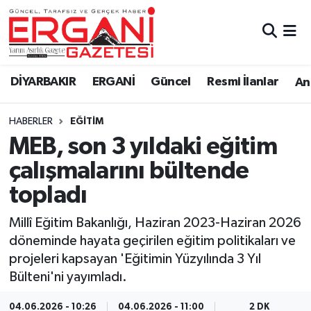
DİYARBAKIR
BİSMİL
Ergani Nöbetçi Eczaneler
DİYARBAKIR
ERGANİ
Güncel
Resmi İlanlar
Ana
BAĞLAR
ERGANİ
Ergani Hava Durumu
HABERLER
EĞITIM
Güncel
Ergani Trafik Yoğunluk Haritası
MEB, son 3 yıldaki eğitim
Eği̇ti̇m
Süper Lig Puan Durumu ve Fikstür
çalışmalarını bültende
topladı
Resmi İlanlar
Tüm Manşetler
Millî Eğitim Bakanlığı, Haziran 2023-Haziran 2026
Sağlık
Son Dakika Haberleri
döneminde hayata geçirilen eğitim politikaları ve
projeleri kapsayan 'Eğitimin Yüzyılında 3 Yıl
Si̇yaset
Haber Arşivi
Bülteni'ni yayımladı.
Spor
04.06.2026 - 10:26
04.06.2026 - 11:00
2 DK