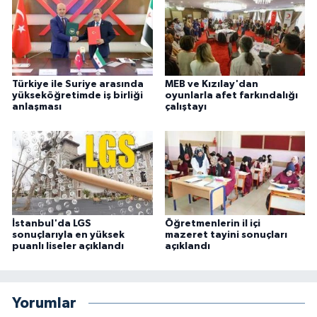
Türkiye ile Suriye arasında
MEB ve Kızılay'dan
yükseköğretimde iş birliği
oyunlarla afet farkındalığı
anlaşması
çalıştayı
İstanbul'da LGS
Öğretmenlerin il içi
sonuçlarıyla en yüksek
mazeret tayini sonuçları
puanlı liseler açıklandı
açıklandı
Yorumlar