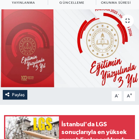
YAYINLANMA
GÜNCELLEME
OKUNMA SÜRESI
Yaşam
Anali̇z
Bi̇li̇m & Teknoloji̇
Dünya
Eği̇ti̇m
Paylaş
-
+
A
A
İstanbul'da LGS
sonuçlarıyla en yüksek