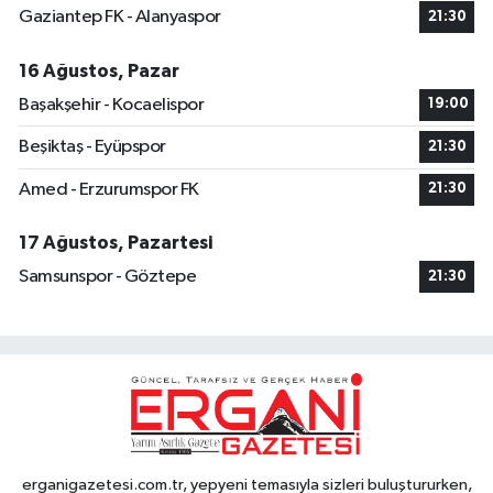
Gaziantep FK - Alanyaspor
21:30
16 Ağustos, Pazar
Başakşehir - Kocaelispor
19:00
Beşiktaş - Eyüpspor
21:30
Amed - Erzurumspor FK
21:30
17 Ağustos, Pazartesi
Samsunspor - Göztepe
21:30
erganigazetesi.com.tr, yepyeni temasıyla sizleri buluştururken,