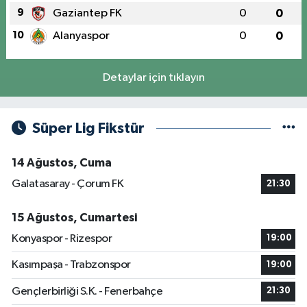
9
Gaziantep FK
0
0
10
Alanyaspor
0
0
Detaylar için tıklayın
Süper Lig Fikstür
14 Ağustos, Cuma
Galatasaray - Çorum FK
21:30
15 Ağustos, Cumartesi
Konyaspor - Rizespor
19:00
Kasımpaşa - Trabzonspor
19:00
Gençlerbirliği S.K. - Fenerbahçe
21:30