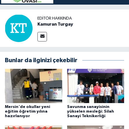
EDITÖR HAKKINDA
Kamuran Turgay
Bunlar da ilginizi çekebilir
Mersin'de okullar yeni
Savunma sanayisinin
eğitim öğretim yılına
yükselen mesleği: Silah
hazırlanıyor
Sanayi Teknikerliği