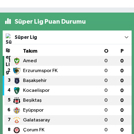
Süper Lig Puan Durumu
Süper Lig
#
Takım
O
P
1
Amed
0
0
2
Erzurumspor FK
0
0
3
Başakşehir
0
0
4
Kocaelispor
0
0
5
Beşiktaş
0
0
6
Eyüpspor
0
0
7
Galatasaray
0
0
8
Çorum FK
0
0