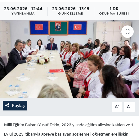
23.06.2026 - 12:44
23.06.2026 - 13:15
1 DK
Yaşam
YAYINLANMA
GÜNCELLEME
OKUNMA SÜRESI
Anali̇z
Bi̇li̇m & Teknoloji̇
Dünya
Eği̇ti̇m
Paylaş
-
+
A
A
Milli Eğitim Bakanı Yusuf Tekin, 2023 yılında eğitim ailesine katılan ve 1
Eylül 2023 itibarıyla göreve başlayan sözleşmeli öğretmenlere ilişkin