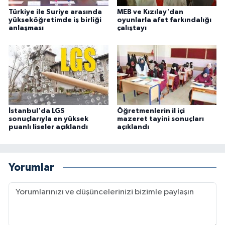
Türkiye ile Suriye arasında
MEB ve Kızılay'dan
yükseköğretimde iş birliği
oyunlarla afet farkındalığı
anlaşması
çalıştayı
İstanbul'da LGS
Öğretmenlerin il içi
sonuçlarıyla en yüksek
mazeret tayini sonuçları
puanlı liseler açıklandı
açıklandı
Yorumlar