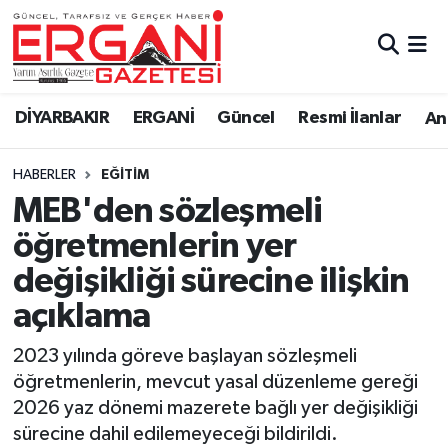
DİYARBAKIR
BİSMİL
Ergani Nöbetçi Eczaneler
DİYARBAKIR
ERGANİ
Güncel
Resmi İlanlar
Ana
BAĞLAR
ERGANİ
Ergani Hava Durumu
HABERLER
EĞITIM
Güncel
Ergani Trafik Yoğunluk Haritası
MEB'den sözleşmeli
Eği̇ti̇m
Süper Lig Puan Durumu ve Fikstür
öğretmenlerin yer
değişikliği sürecine ilişkin
Resmi İlanlar
Tüm Manşetler
açıklama
Sağlık
Son Dakika Haberleri
2023 yılında göreve başlayan sözleşmeli
öğretmenlerin, mevcut yasal düzenleme gereği
Si̇yaset
Haber Arşivi
2026 yaz dönemi mazerete bağlı yer değişikliği
sürecine dahil edilemeyeceği bildirildi.
Spor