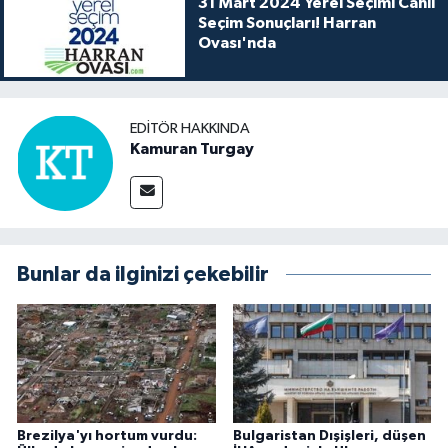
31 Mart 2024 Yerel Seçimi Canlı
Seçim Sonuçları! Harran
Ovası'nda
EDITÖR HAKKINDA
Kamuran Turgay
Bunlar da ilginizi çekebilir
Brezilya'yı hortum vurdu:
Bulgaristan Dışişleri, düşen