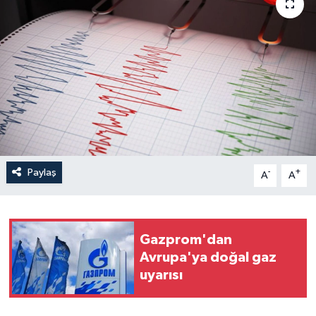
Yaşam
Anali̇z
Bi̇li̇m & Teknoloji̇
Dünya
Eği̇ti̇m
Paylaş
-
+
A
A
Gazprom'dan
Avrupa'ya doğal gaz
uyarısı