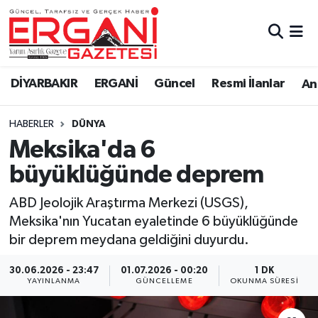
DİYARBAKIR
BİSMİL
Ergani Nöbetçi Eczaneler
DİYARBAKIR
ERGANİ
Güncel
Resmi İlanlar
Ana
BAĞLAR
ERGANİ
Ergani Hava Durumu
HABERLER
DÜNYA
Güncel
Ergani Trafik Yoğunluk Haritası
Meksika'da 6
Eği̇ti̇m
Süper Lig Puan Durumu ve Fikstür
büyüklüğünde deprem
Resmi İlanlar
Tüm Manşetler
ABD Jeolojik Araştırma Merkezi (USGS),
Meksika'nın Yucatan eyaletinde 6 büyüklüğünde
Sağlık
Son Dakika Haberleri
bir deprem meydana geldiğini duyurdu.
Si̇yaset
Haber Arşivi
30.06.2026 - 23:47
01.07.2026 - 00:20
1 DK
YAYINLANMA
GÜNCELLEME
OKUNMA SÜRESI
Spor