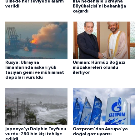
Ülkede her seviyede alarm
İHA nedeniyle Ukrayna
verildi
Büyükelçisi'ni bakanlığa
çağırdı
Rusya: Ukrayna
Umman: Hürmüz Boğazı
limanlarında askeri yük
müzakereleri olumlu
taşıyan gemi ve mühimmat
ilerliyor
depoları vuruldu
Japonya'yı Dolphin Tayfunu
Gazprom'dan Avrupa'ya
vurdu: 260 bin kişi tahliye
doğal gaz uyarısı
edildi