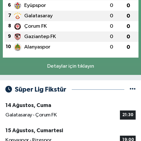
6
Eyüpspor
0
0
7
Galatasaray
0
0
8
Çorum FK
0
0
9
Gaziantep FK
0
0
10
Alanyaspor
0
0
Detaylar için tıklayın
Süper Lig Fikstür
14 Ağustos, Cuma
Galatasaray - Çorum FK
21:30
15 Ağustos, Cumartesi
Konyaspor - Rizespor
19:00