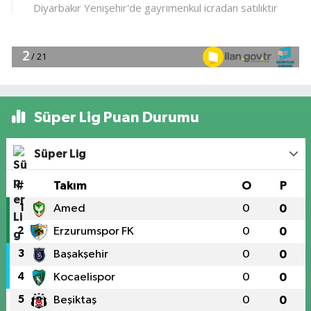
Süper Lig Puan Durumu
Süper Lig
#
Takım
O
P
1
Amed
0
0
2
Erzurumspor FK
0
0
3
Başakşehir
0
0
4
Kocaelispor
0
0
5
Beşiktaş
0
0