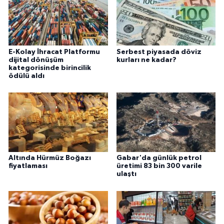
E-Kolay İhracat Platformu
Serbest piyasada döviz
dijital dönüşüm
kurları ne kadar?
kategorisinde birincilik
ödülü aldı
Altında Hürmüz Boğazı
Gabar'da günlük petrol
fiyatlaması
üretimi 83 bin 300 varile
ulaştı