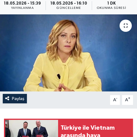
18.05.2026 - 15:39
18.05.2026 - 16:10
1 DK
YAYINLANMA
GÜNCELLEME
OKUNMA SÜRESI
Yaşam
Anali̇z
Bi̇li̇m & Teknoloji̇
Dünya
Eği̇ti̇m
Paylaş
-
+
A
A
Türkiye ile Vietnam
arasında hava