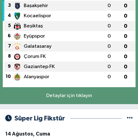
3
Başakşehir
0
0
4
Kocaelispor
0
0
5
Beşiktaş
0
0
6
Eyüpspor
0
0
7
Galatasaray
0
0
8
Çorum FK
0
0
9
Gaziantep FK
0
0
10
Alanyaspor
0
0
Detaylar için tıklayın
Süper Lig Fikstür
14 Ağustos, Cuma