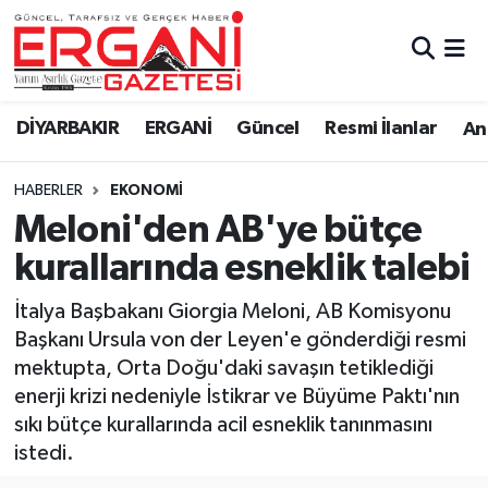
DİYARBAKIR
BİSMİL
Ergani Nöbetçi Eczaneler
DİYARBAKIR
ERGANİ
Güncel
Resmi İlanlar
Ana
BAĞLAR
ERGANİ
Ergani Hava Durumu
HABERLER
EKONOMİ
Güncel
Ergani Trafik Yoğunluk Haritası
Meloni'den AB'ye bütçe
Eği̇ti̇m
Süper Lig Puan Durumu ve Fikstür
kurallarında esneklik talebi
Resmi İlanlar
Tüm Manşetler
İtalya Başbakanı Giorgia Meloni, AB Komisyonu
Başkanı Ursula von der Leyen'e gönderdiği resmi
Sağlık
Son Dakika Haberleri
mektupta, Orta Doğu'daki savaşın tetiklediği
enerji krizi nedeniyle İstikrar ve Büyüme Paktı'nın
Si̇yaset
Haber Arşivi
sıkı bütçe kurallarında acil esneklik tanınmasını
istedi.
Spor