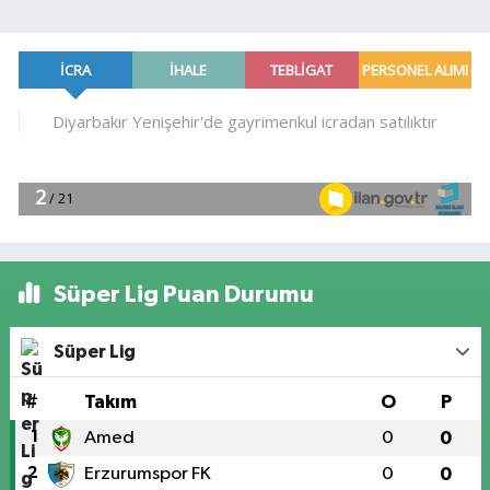
Süper Lig Puan Durumu
Süper Lig
#
Takım
O
P
1
Amed
0
0
2
Erzurumspor FK
0
0