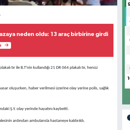
.
azaya neden oldu: 13 araç birbirine girdi
e
akalı tır ile B.T'nin kullandığı 21 DR 064 plakalı tır, henüz
1
sar oluşurken, haber verilmesi üzerine olay yerine polis, sağlık
daki Ş.Y. olay yerinde hayatını kaybetti.
halesinin ardından ambulansla hastaneye kaldırıldı.