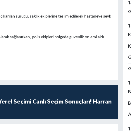
1
G
çıkarılan sürücü, sağlık ekiplerine teslim edilerek hastaneye sevk
1
K
larak sağlanırken, polis ekipleri bölgede güvenlik önlemi aldı.
K
G
G
1
B
erel Seçimi Canlı Seçim Sonuçları! Harran
B
A
1