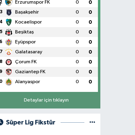
2
Erzurumspor FK
0
0
3
Başakşehir
0
0
4
Kocaelispor
0
0
5
Beşiktaş
0
0
6
Eyüpspor
0
0
7
Galatasaray
0
0
8
Çorum FK
0
0
9
Gaziantep FK
0
0
0
Alanyaspor
0
0
Detaylar için tıklayın
Süper Lig Fikstür