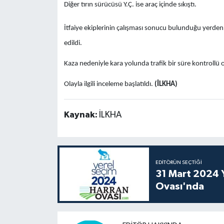
Diğer tırın sürücüsü Y.Ç. ise araç içinde sıkıştı.
İtfaiye ekiplerinin çalışması sonucu bulunduğu yerden 
edildi.
Kaza nedeniyle kara yolunda trafik bir süre kontrollü o
Olayla ilgili inceleme başlatıldı.
(İLKHA)
Kaynak:
İLKHA
EDITÖRÜN SEÇTIĞI
31 Mart 2024 Y
Ovası'nda