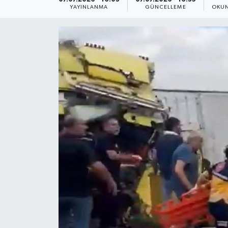
YAYINLANMA
GÜNCELLEME
OKUN
Yaşam
Anali̇z
Bi̇li̇m & Teknoloji̇
Dünya
Eği̇ti̇m