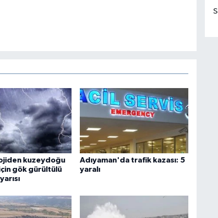
S
ojiden kuzeydoğu
Adıyaman'da trafik kazası: 5
için gök gürültülü
yaralı
yarısı