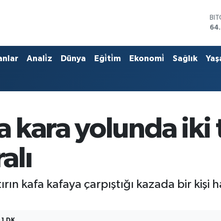
BI
64
DO
47
EU
anlar
Anali̇z
Dünya
Eği̇ti̇m
Ekonomi̇
Sağlık
Yaş
55
ST
64,
GR
66
Bİ
ara yolunda iki tı
13.
alı
rın kafa kafaya çarpıştığı kazada bir kişi h
1 DK