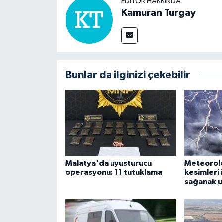
EDITÖR HAKKINDA
Kamuran Turgay
Bunlar da ilginizi çekebilir
Malatya'da uyuşturucu
Meteorol
operasyonu: 11 tutuklama
kesimleri 
sağanak u