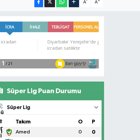
-
+
A
A
Süper Lig Puan Durumu
Süper Lig
#
Takım
O
P
1
Amed
0
0