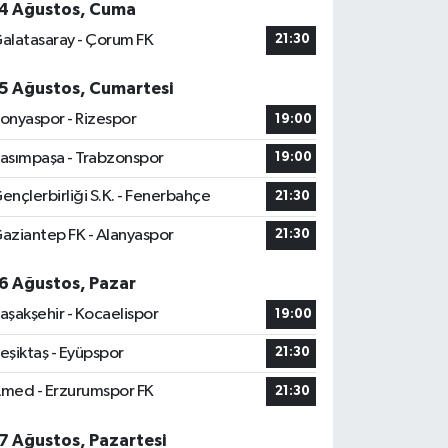
4 Ağustos, Cuma
alatasaray - Çorum FK
21:30
5 Ağustos, Cumartesi
onyaspor - Rizespor
19:00
asımpaşa - Trabzonspor
19:00
ençlerbirliği S.K. - Fenerbahçe
21:30
aziantep FK - Alanyaspor
21:30
6 Ağustos, Pazar
aşakşehir - Kocaelispor
19:00
eşiktaş - Eyüpspor
21:30
med - Erzurumspor FK
21:30
7 Ağustos, Pazartesi