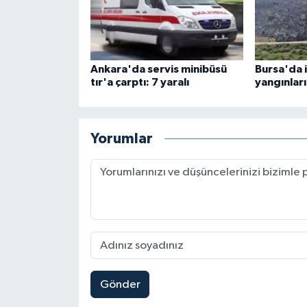
Ankara'da servis minibüsü
Bursa'da i
tır'a çarptı: 7 yaralı
yangınları
Yorumlar
Gönder