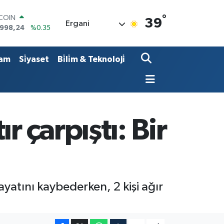
TCOIN
°
39
Ergani
.998,24
%0.35
LAR
,7436
%0.18
RO
am
Si̇yaset
Bi̇li̇m & Teknoloji̇
,2510
%0.32
ERLİN
4811
%0.38
AM ALTIN
60.55
%0.03
ST100
r çarpıştı: Bir
779
%-14
ayatını kaybederken, 2 kişi ağır