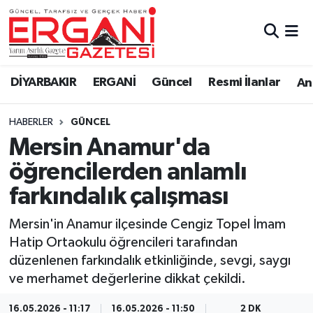
DİYARBAKIR
BİSMİL
Ergani Nöbetçi Eczaneler
DİYARBAKIR
ERGANİ
Güncel
Resmi İlanlar
Ana
BAĞLAR
ERGANİ
Ergani Hava Durumu
HABERLER
GÜNCEL
Güncel
Ergani Trafik Yoğunluk Haritası
Mersin Anamur'da
Eği̇ti̇m
Süper Lig Puan Durumu ve Fikstür
öğrencilerden anlamlı
farkındalık çalışması
Resmi İlanlar
Tüm Manşetler
Mersin'in Anamur ilçesinde Cengiz Topel İmam
Sağlık
Son Dakika Haberleri
Hatip Ortaokulu öğrencileri tarafından
düzenlenen farkındalık etkinliğinde, sevgi, saygı
Si̇yaset
Haber Arşivi
ve merhamet değerlerine dikkat çekildi.
Spor
16.05.2026 - 11:17
16.05.2026 - 11:50
2 DK