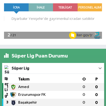
Süper Lig Puan Durumu
Süper Lig
#
Takım
O
P
1
Amed
0
0
2
Erzurumspor FK
0
0
3
Başakşehir
0
0