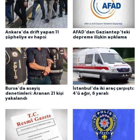
Ankara'da drift yapan 11
AFAD'dan Gaziantep'teki
şüpheliye ev hapsi
depreme ilişkin açıklama
Bursa'da asayiş
İstanbul'da iki araç çarpıştı:
denetimleri: Aranan 21 kişi
4'ü ağır, 6 yaralı
yakalandı