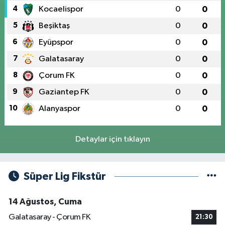
4
Kocaelispor
0
0
5
Beşiktaş
0
0
6
Eyüpspor
0
0
7
Galatasaray
0
0
8
Çorum FK
0
0
9
Gaziantep FK
0
0
10
Alanyaspor
0
0
Detaylar için tıklayın
Süper Lig Fikstür
14 Ağustos, Cuma
Galatasaray - Çorum FK
21:30