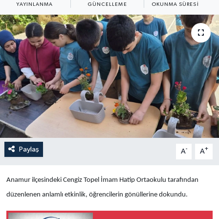
YAYINLANMA
GÜNCELLEME
OKUNMA SÜRESI
Yaşam
Anali̇z
Bi̇li̇m & Teknoloji̇
Dünya
Eği̇ti̇m
Paylaş
-
+
A
A
Anamur ilçesindeki Cengiz Topel İmam Hatip Ortaokulu tarafından
düzenlenen anlamlı etkinlik, öğrencilerin gönüllerine dokundu.