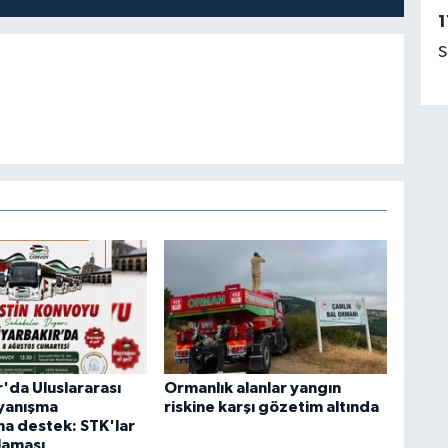
1
S
'da Uluslararası
Ormanlık alanlar yangın
ayanışma
riskine karşı gözetim altında
a destek: STK'lar
laması