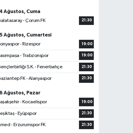
4 Ağustos, Cuma
alatasaray - Çorum FK
21:30
5 Ağustos, Cumartesi
onyaspor - Rizespor
19:00
asımpaşa - Trabzonspor
19:00
ençlerbirliği S.K. - Fenerbahçe
21:30
aziantep FK - Alanyaspor
21:30
6 Ağustos, Pazar
aşakşehir - Kocaelispor
19:00
eşiktaş - Eyüpspor
21:30
med - Erzurumspor FK
21:30