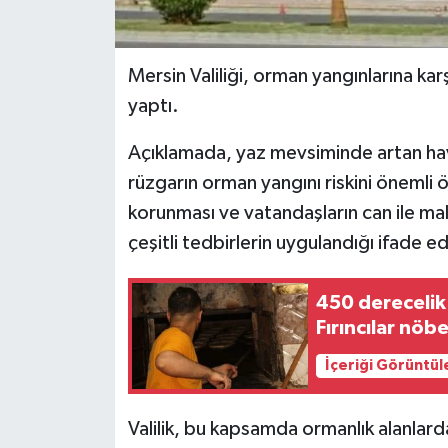
Mersin Valiliği, orman yangınlarına karşı
yaptı.
Açıklamada, yaz mevsiminde artan hava
rüzgarın orman yangını riskini önemli ö
korunması ve vatandaşların can ile mal
çeşitli tedbirlerin uygulandığı ifade ed
450 derecelik
Fırıncılar nöbe
İçeriği Görüntül
Valilik, bu kapsamda ormanlık alanlar