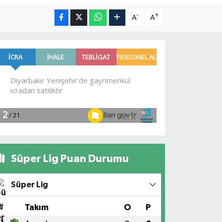
-
+
A
A
Süper Lig Puan Durumu
Süper Lig
#
Takım
O
P