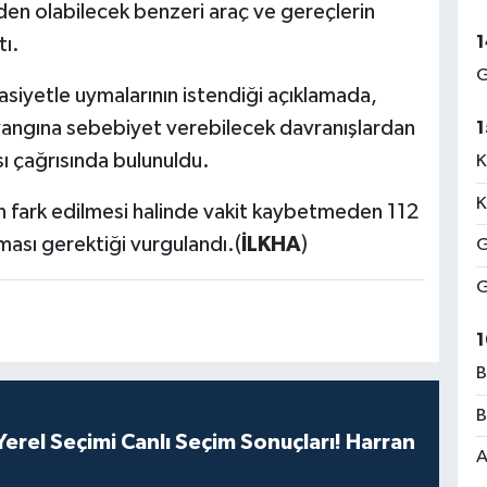
den olabilecek benzeri araç ve gereçlerin
1
tı.
G
asiyetle uymalarının istendiği açıklamada,
 yangına sebebiyet verebilecek davranışlardan
1
ı çağrısında bulunuldu.
K
K
 fark edilmesi halinde vakit kaybetmeden 112
ması gerektiği vurgulandı.(
İLKHA
)
G
G
1
B
B
erel Seçimi Canlı Seçim Sonuçları! Harran
A