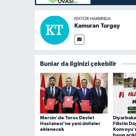
EDITÖR HAKKINDA
Kamuran Turgay
Bunlar da ilginizi çekebilir
Mersin'de Toros Devlet
Diyarbakır
Hastanesi'ne yeni üniteler
Filistin D
eklenecek
Konvoyu'n
basın açık