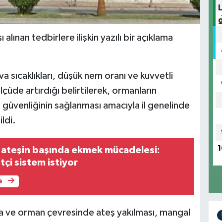
 alınan tedbirlere ilişkin yazılı bir açıklama
 sıcaklıkları, düşük nem oranı ve kuvvetli
lçüde artırdığı belirtilerek, ormanların
 güvenliğinin sağlanması amacıyla il genelinde
ildi.
1
 ateşin başında ekmek mücadelesi:
tçi sistem istiyor
e
da ve orman çevresinde ateş yakılması, mangal