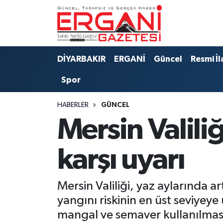
DİYARBAKIR
BİSMİL
Ergani Nöbetçi Eczaneler
DİYARBAKIR
ERGANİ
Güncel
Resmi İl
BAĞLAR
ERGANİ
Ergani Hava Durumu
Spor
Güncel
Ergani Trafik Yoğunluk Haritası
HABERLER
GÜNCEL
Eği̇ti̇m
Süper Lig Puan Durumu ve Fikstür
Mersin Valil
Resmi İlanlar
Tüm Manşetler
karşı uyarı
Sağlık
Son Dakika Haberleri
Mersin Valiliği, yaz aylarında 
Si̇yaset
Haber Arşivi
yangını riskinin en üst seviyeye
mangal ve semaver kullanılması
Spor