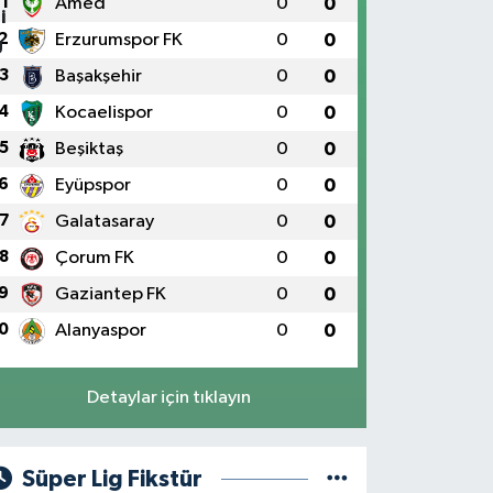
1
Amed
0
0
2
Erzurumspor FK
0
0
3
Başakşehir
0
0
4
Kocaelispor
0
0
5
Beşiktaş
0
0
6
Eyüpspor
0
0
7
Galatasaray
0
0
8
Çorum FK
0
0
9
Gaziantep FK
0
0
0
Alanyaspor
0
0
Detaylar için tıklayın
Süper Lig Fikstür