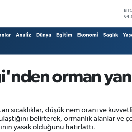
BIT
64.
DO
47,
EU
anlar
Anali̇z
Dünya
Eği̇ti̇m
Ekonomi̇
Sağlık
Yaş
55,
STE
64,
GRA
651
BİS
iği'nden orman yan
13.
artan sıcaklıklar, düşük nem oranı ve kuvve
 ulaştığını belirterek, ormanlık alanlar ve 
nın yasak olduğunu hatırlattı.