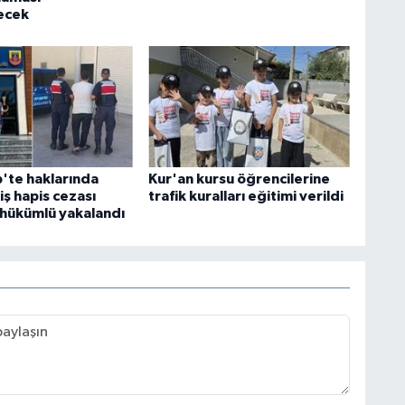
ecek
'te haklarında
Kur'an kursu öğrencilerine
ş hapis cezası
trafik kuralları eğitimi verildi
 hükümlü yakalandı