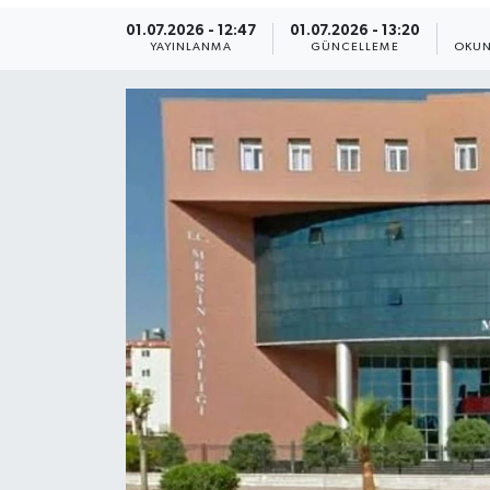
01.07.2026 - 12:47
01.07.2026 - 13:20
Yaşam
YAYINLANMA
GÜNCELLEME
OKUN
Anali̇z
Bi̇li̇m & Teknoloji̇
Dünya
Eği̇ti̇m