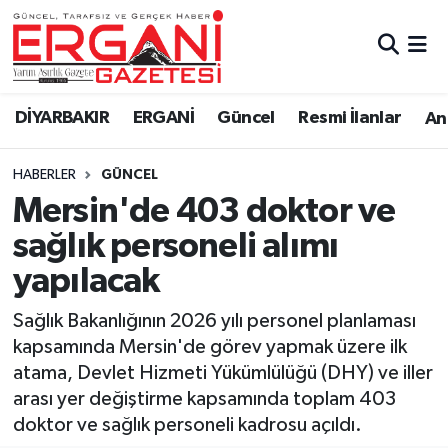
DİYARBAKIR
BİSMİL
Ergani Nöbetçi Eczaneler
DİYARBAKIR
ERGANİ
Güncel
Resmi İlanlar
Ana
BAĞLAR
ERGANİ
Ergani Hava Durumu
HABERLER
GÜNCEL
Güncel
Ergani Trafik Yoğunluk Haritası
Mersin'de 403 doktor ve
Eği̇ti̇m
Süper Lig Puan Durumu ve Fikstür
sağlık personeli alımı
yapılacak
Resmi İlanlar
Tüm Manşetler
Sağlık Bakanlığının 2026 yılı personel planlaması
Sağlık
Son Dakika Haberleri
kapsamında Mersin'de görev yapmak üzere ilk
atama, Devlet Hizmeti Yükümlülüğü (DHY) ve iller
Si̇yaset
Haber Arşivi
arası yer değiştirme kapsamında toplam 403
doktor ve sağlık personeli kadrosu açıldı.
Spor