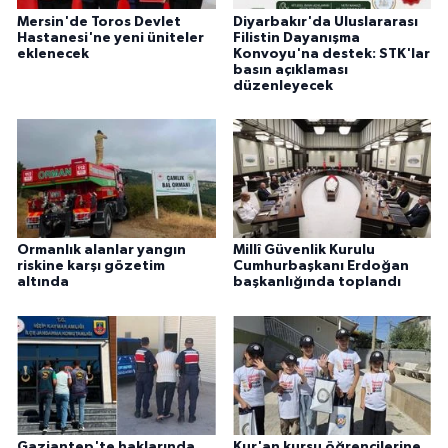
Mersin'de Toros Devlet
Diyarbakır'da Uluslararası
Hastanesi'ne yeni üniteler
Filistin Dayanışma
eklenecek
Konvoyu'na destek: STK'lar
basın açıklaması
düzenleyecek
Ormanlık alanlar yangın
Millî Güvenlik Kurulu
riskine karşı gözetim
Cumhurbaşkanı Erdoğan
altında
başkanlığında toplandı
Gaziantep'te haklarında
Kur'an kursu öğrencilerine