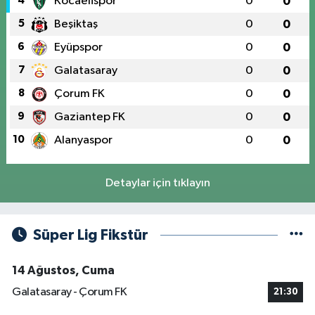
4
Kocaelispor
0
0
5
Beşiktaş
0
0
6
Eyüpspor
0
0
7
Galatasaray
0
0
8
Çorum FK
0
0
9
Gaziantep FK
0
0
10
Alanyaspor
0
0
Detaylar için tıklayın
Süper Lig Fikstür
14 Ağustos, Cuma
Galatasaray - Çorum FK
21:30