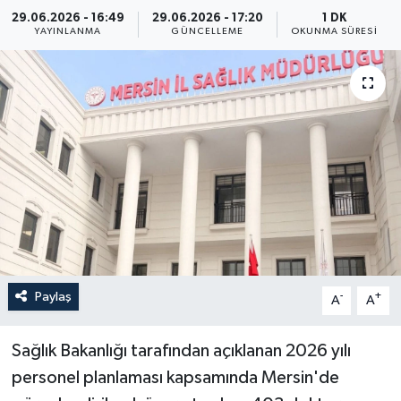
29.06.2026 - 16:49
29.06.2026 - 17:20
1 DK
Yaşam
YAYINLANMA
GÜNCELLEME
OKUNMA SÜRESI
Anali̇z
Bi̇li̇m & Teknoloji̇
Dünya
Eği̇ti̇m
Paylaş
-
+
A
A
Sağlık Bakanlığı tarafından açıklanan 2026 yılı
personel planlaması kapsamında Mersin'de