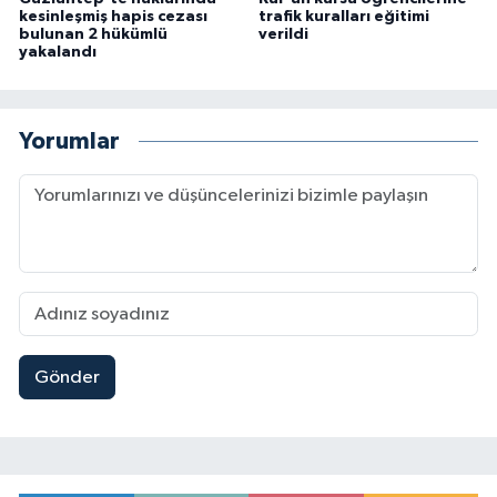
kesinleşmiş hapis cezası
trafik kuralları eğitimi
bulunan 2 hükümlü
verildi
yakalandı
Yorumlar
Gönder