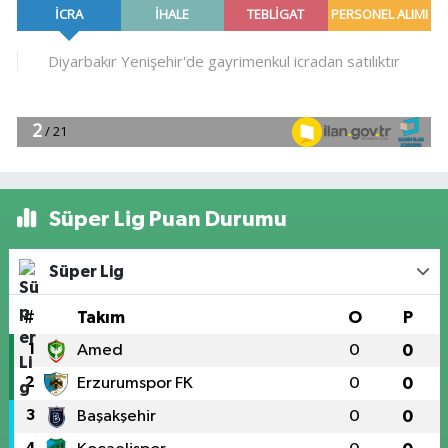
Süper Lig Puan Durumu
Süper Lig
#
Takım
O
P
1
Amed
0
0
2
Erzurumspor FK
0
0
3
Başakşehir
0
0