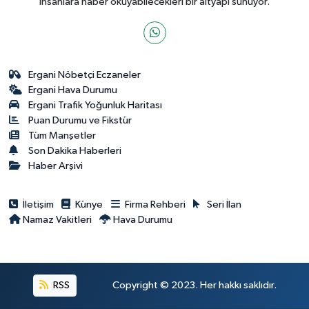
insanlara haber okuyabilecekleri bir altyapı sunuyor.
Ergani Nöbetçi Eczaneler
Ergani Hava Durumu
Ergani Trafik Yoğunluk Haritası
Puan Durumu ve Fikstür
Tüm Manşetler
Son Dakika Haberleri
Haber Arşivi
İletişim
Künye
Firma Rehberi
Seri İlan
Namaz Vakitleri
Hava Durumu
RSS
Copyright © 2023. Her hakkı saklıdır.