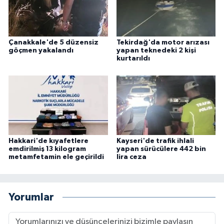
Çanakkale'de 5 düzensiz
Tekirdağ'da motor arızası
göçmen yakalandı
yapan teknedeki 2 kişi
kurtarıldı
Hakkari'de kıyafetlere
Kayseri'de trafik ihlali
emdirilmiş 13 kilogram
yapan sürücülere 442 bin
metamfetamin ele geçirildi
lira ceza
Yorumlar