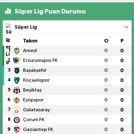
Süper Lig Puan Durumu
Süper Lig
#
Takım
O
P
1
Amed
0
0
2
Erzurumspor FK
0
0
3
Başakşehir
0
0
4
Kocaelispor
0
0
5
Beşiktaş
0
0
6
Eyüpspor
0
0
7
Galatasaray
0
0
8
Çorum FK
0
0
9
Gaziantep FK
0
0