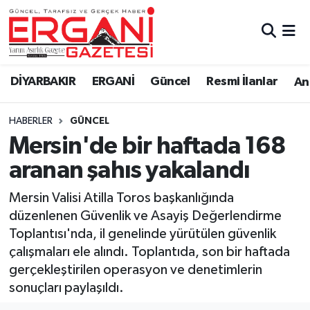
DİYARBAKIR
BİSMİL
Ergani Nöbetçi Eczaneler
DİYARBAKIR
ERGANİ
Güncel
Resmi İlanlar
Ana
BAĞLAR
ERGANİ
Ergani Hava Durumu
HABERLER
GÜNCEL
Güncel
Ergani Trafik Yoğunluk Haritası
Mersin'de bir haftada 168
Eği̇ti̇m
Süper Lig Puan Durumu ve Fikstür
aranan şahıs yakalandı
Resmi İlanlar
Tüm Manşetler
Mersin Valisi Atilla Toros başkanlığında
düzenlenen Güvenlik ve Asayiş Değerlendirme
Sağlık
Son Dakika Haberleri
Toplantısı'nda, il genelinde yürütülen güvenlik
çalışmaları ele alındı. Toplantıda, son bir haftada
Si̇yaset
Haber Arşivi
gerçekleştirilen operasyon ve denetimlerin
sonuçları paylaşıldı.
Spor