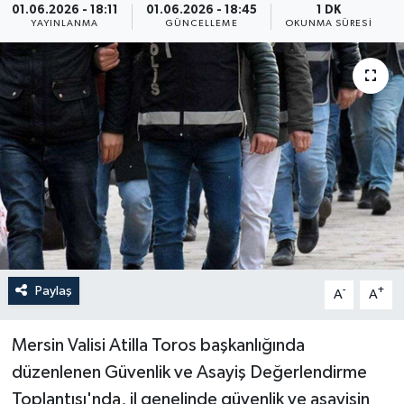
01.06.2026 - 18:11
01.06.2026 - 18:45
1 DK
YAYINLANMA
GÜNCELLEME
OKUNMA SÜRESI
Yaşam
Anali̇z
Bi̇li̇m & Teknoloji̇
Dünya
Eği̇ti̇m
Paylaş
-
+
A
A
Mersin Valisi Atilla Toros başkanlığında
düzenlenen Güvenlik ve Asayiş Değerlendirme
Toplantısı'nda, il genelinde güvenlik ve asayişin