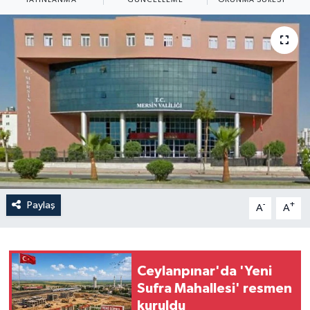
Yaşam
Anali̇z
Bi̇li̇m & Teknoloji̇
Dünya
Eği̇ti̇m
Paylaş
-
+
A
A
Ceylanpınar'da 'Yeni
Sufra Mahallesi' resmen
kuruldu