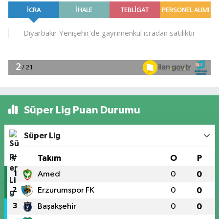
Süper Lig Puan Durumu
Süper Lig
#
Takım
O
P
1
Amed
0
0
2
Erzurumspor FK
0
0
3
Başakşehir
0
0