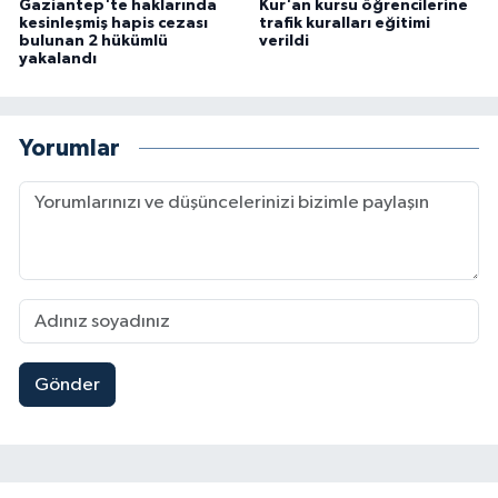
Gaziantep'te haklarında
Kur'an kursu öğrencilerine
kesinleşmiş hapis cezası
trafik kuralları eğitimi
bulunan 2 hükümlü
verildi
yakalandı
Yorumlar
Gönder