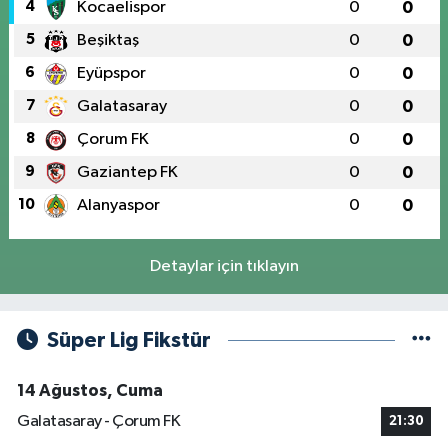
4
Kocaelispor
0
0
5
Beşiktaş
0
0
6
Eyüpspor
0
0
7
Galatasaray
0
0
8
Çorum FK
0
0
9
Gaziantep FK
0
0
10
Alanyaspor
0
0
Detaylar için tıklayın
Süper Lig Fikstür
14 Ağustos, Cuma
Galatasaray - Çorum FK
21:30