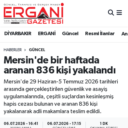
DİYARBAKIR
BİSMİL
Ergani Nöbetçi Eczaneler
DİYARBAKIR
ERGANİ
Güncel
Resmi İlanlar
Ana
BAĞLAR
ERGANİ
Ergani Hava Durumu
HABERLER
GÜNCEL
Güncel
Ergani Trafik Yoğunluk Haritası
Mersin'de bir haftada
Eği̇ti̇m
Süper Lig Puan Durumu ve Fikstür
aranan 836 kişi yakalandı
Resmi İlanlar
Tüm Manşetler
Mersin'de 29 Haziran-5 Temmuz 2026 tarihleri
arasında gerçekleştirilen güvenlik ve asayiş
Sağlık
Son Dakika Haberleri
uygulamalarında, çeşitli suçlardan kesinleşmiş
hapis cezası bulunan ve aranan 836 kişi
Si̇yaset
Haber Arşivi
yakalanarak adli makamlara teslim edildi.
Spor
06.07.2026 - 16:41
06.07.2026 - 17:15
1 DK
YAYINLANMA
GÜNCELLEME
OKUNMA SÜRESI