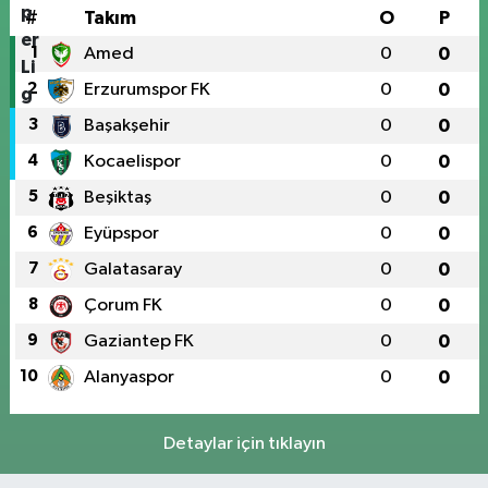
#
Takım
O
P
1
Amed
0
0
2
Erzurumspor FK
0
0
3
Başakşehir
0
0
4
Kocaelispor
0
0
5
Beşiktaş
0
0
6
Eyüpspor
0
0
7
Galatasaray
0
0
8
Çorum FK
0
0
9
Gaziantep FK
0
0
10
Alanyaspor
0
0
Detaylar için tıklayın