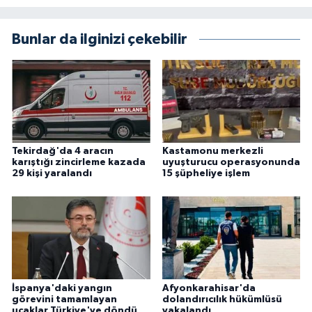
Bunlar da ilginizi çekebilir
Tekirdağ'da 4 aracın
Kastamonu merkezli
karıştığı zincirleme kazada
uyuşturucu operasyonunda
29 kişi yaralandı
15 şüpheliye işlem
İspanya'daki yangın
Afyonkarahisar'da
görevini tamamlayan
dolandırıcılık hükümlüsü
uçaklar Türkiye'ye döndü
yakalandı