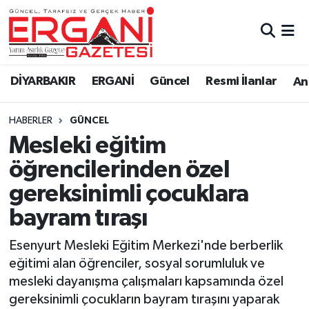
DİYARBAKIR
BİSMİL
Ergani Nöbetçi Eczaneler
DİYARBAKIR
ERGANİ
Güncel
Resmi İlanlar
Ana
BAĞLAR
ERGANİ
Ergani Hava Durumu
HABERLER
GÜNCEL
Güncel
Ergani Trafik Yoğunluk Haritası
Mesleki eğitim
Eği̇ti̇m
Süper Lig Puan Durumu ve Fikstür
öğrencilerinden özel
gereksinimli çocuklara
Resmi İlanlar
Tüm Manşetler
bayram tıraşı
Sağlık
Son Dakika Haberleri
Esenyurt Mesleki Eğitim Merkezi'nde berberlik
eğitimi alan öğrenciler, sosyal sorumluluk ve
Si̇yaset
Haber Arşivi
mesleki dayanışma çalışmaları kapsamında özel
gereksinimli çocukların bayram tıraşını yaparak
Spor