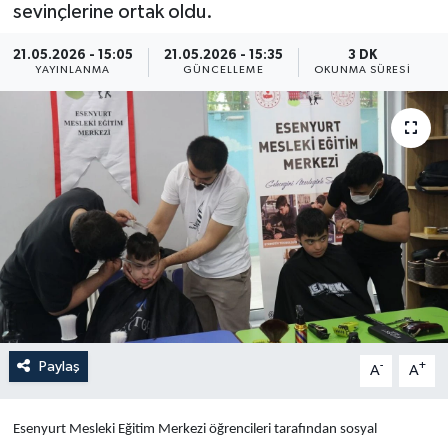
sevinçlerine ortak oldu.
Yaşam
21.05.2026 - 15:05
21.05.2026 - 15:35
3 DK
YAYINLANMA
GÜNCELLEME
OKUNMA SÜRESI
Anali̇z
Bi̇li̇m & Teknoloji̇
Dünya
Eği̇ti̇m
Paylaş
-
+
A
A
Esenyurt Mesleki Eğitim Merkezi öğrencileri tarafından sosyal