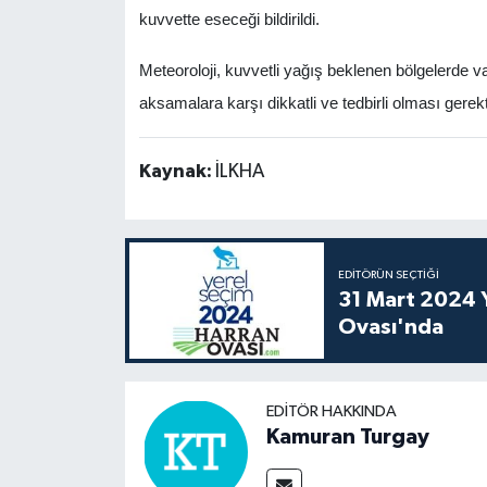
kuvvette eseceği bildirildi.
Meteoroloji, kuvvetli yağış beklenen bölgelerde v
aksamalara karşı dikkatli ve tedbirli olması gerek
Kaynak:
İLKHA
EDITÖRÜN SEÇTIĞI
31 Mart 2024 Y
Ovası'nda
EDITÖR HAKKINDA
Kamuran Turgay