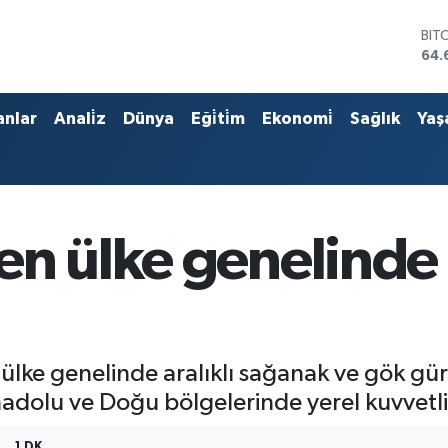
BIT
64.
DO
47,
EU
anlar
Anali̇z
Dünya
Eği̇ti̇m
Ekonomi̇
Sağlık
Yaş
55,
STE
64,
GRA
651
BİS
en ülke genelinde 
13.
ke genelinde aralıklı sağanak ve gök gürül
adolu ve Doğu bölgelerinde yerel kuvvetli 
1 DK