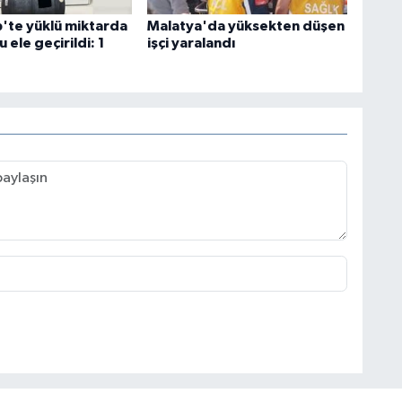
'te yüklü miktarda
Malatya'da yüksekten düşen
 ele geçirildi: 1
işçi yaralandı