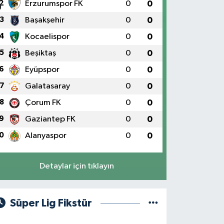
2
Erzurumspor FK
0
0
3
Başakşehir
0
0
4
Kocaelispor
0
0
5
Beşiktaş
0
0
6
Eyüpspor
0
0
7
Galatasaray
0
0
8
Çorum FK
0
0
9
Gaziantep FK
0
0
0
Alanyaspor
0
0
Detaylar için tıklayın
Süper Lig Fikstür