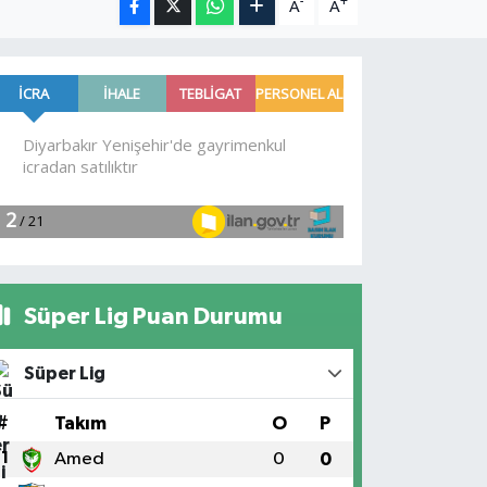
-
+
A
A
Süper Lig Puan Durumu
Süper Lig
#
Takım
O
P
1
Amed
0
0