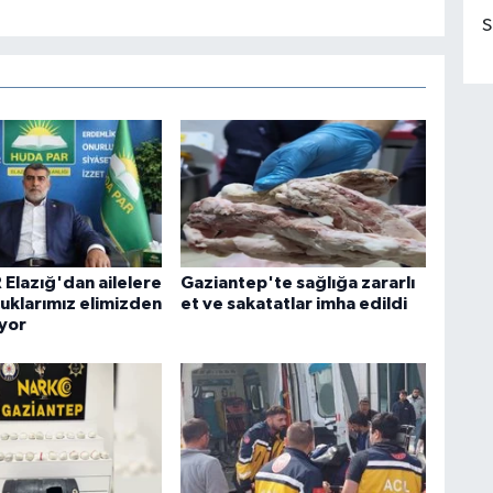
S
Elazığ'dan ailelere
Gaziantep'te sağlığa zararlı
cuklarımız elimizden
et ve sakatatlar imha edildi
iyor