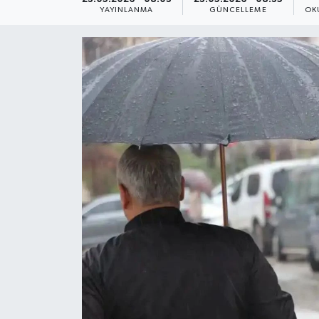
YAYINLANMA
GÜNCELLEME
OK
Yaşam
Anali̇z
Bi̇li̇m & Teknoloji̇
Dünya
Eği̇ti̇m