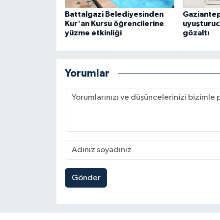
Battalgazi Belediyesinden
Gaziantep
Kur'an Kursu öğrencilerine
uyuşturucu
yüzme etkinliği
gözaltı
Yorumlar
Gönder