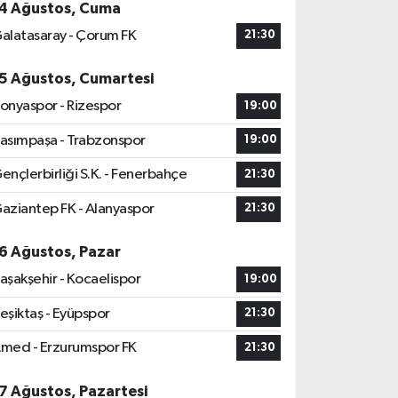
4 Ağustos, Cuma
alatasaray - Çorum FK
21:30
5 Ağustos, Cumartesi
onyaspor - Rizespor
19:00
asımpaşa - Trabzonspor
19:00
ençlerbirliği S.K. - Fenerbahçe
21:30
aziantep FK - Alanyaspor
21:30
6 Ağustos, Pazar
aşakşehir - Kocaelispor
19:00
eşiktaş - Eyüpspor
21:30
med - Erzurumspor FK
21:30
7 Ağustos, Pazartesi