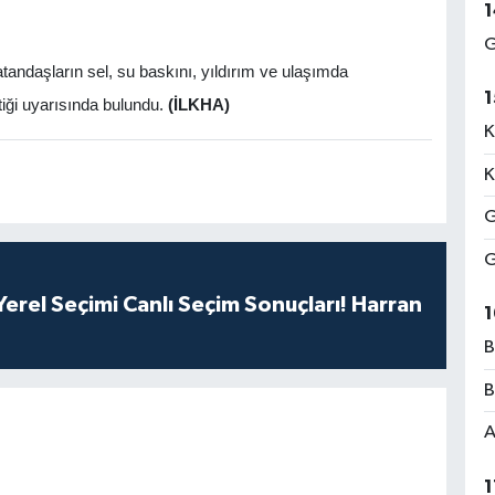
1
G
atandaşların sel, su baskını, yıldırım ve ulaşımda
1
tiği uyarısında bulundu.
(İLKHA)
K
K
G
G
erel Seçimi Canlı Seçim Sonuçları! Harran
1
B
B
A
1