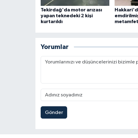
Tekirdağ'da motor arızası
Hakkari'd
yapan teknedeki 2 kişi
emdirilmi
kurtarıldı
metamfeta
Yorumlar
Gönder