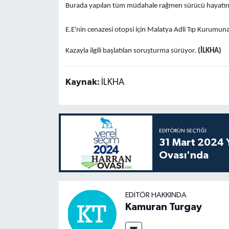
Burada yapılan tüm müdahale rağmen sürücü hayatını
E.E'nin cenazesi otopsi için Malatya Adli Tıp Kurumuna 
Kazayla ilgili başlatılan soruşturma sürüyor.
(İLKHA)
Kaynak:
İLKHA
EDITÖRÜN SEÇTIĞI
31 Mart 2024 Y
Ovası'nda
EDITÖR HAKKINDA
Kamuran Turgay