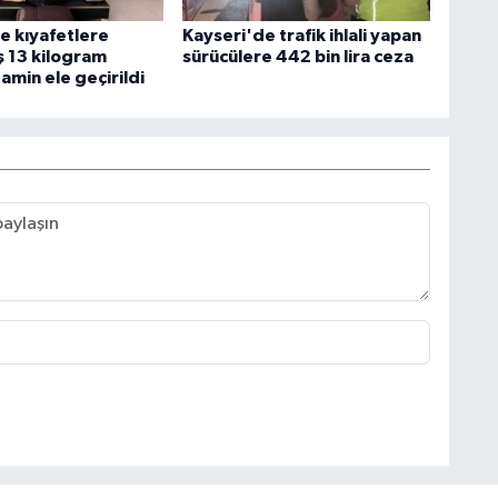
e kıyafetlere
Kayseri'de trafik ihlali yapan
ş 13 kilogram
sürücülere 442 bin lira ceza
min ele geçirildi