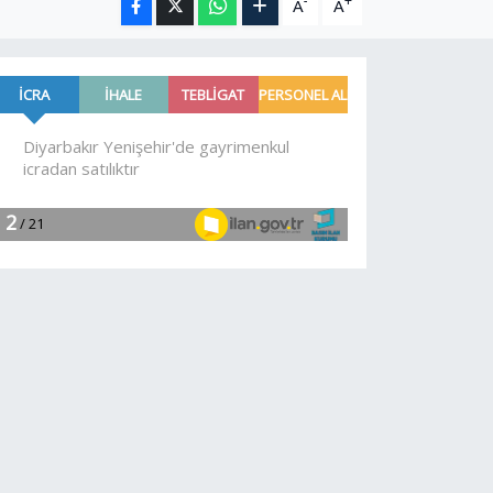
-
+
A
A