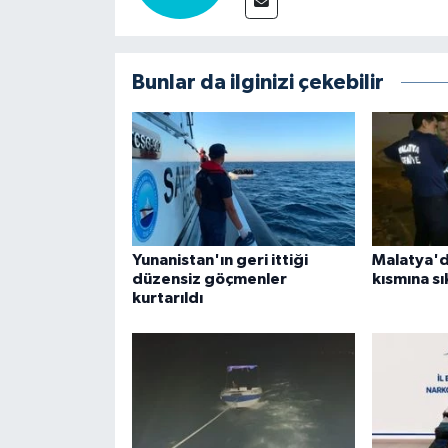
Bunlar da ilginizi çekebilir
Yunanistan'ın geri ittiği
Malatya'd
düzensiz göçmenler
kısmına sı
kurtarıldı