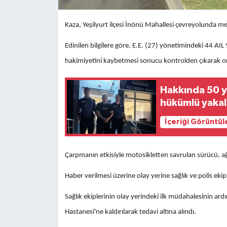
Kaza, Yeşilyurt ilçesi İnönü Mahallesi çevreyolunda m
Edinilen bilgilere göre, E.E. (27) yönetimindeki 44 AI
hakimiyetini kaybetmesi sonucu kontrolden çıkarak ort
Hakkında 50 yı
hükümlü yakal
İçeriği Görüntül
Çarpmanın etkisiyle motosikletten savrulan sürücü, ağ
Haber verilmesi üzerine olay yerine sağlık ve polis ekipl
Sağlık ekiplerinin olay yerindeki ilk müdahalesinin ar
Hastanesi'ne kaldırılarak tedavi altına alındı.