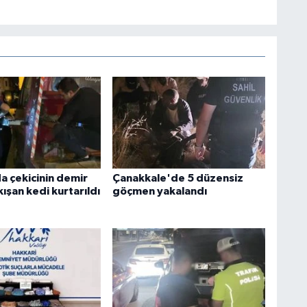
a çekicinin demir
Çanakkale'de 5 düzensiz
kışan kedi kurtarıldı
göçmen yakalandı