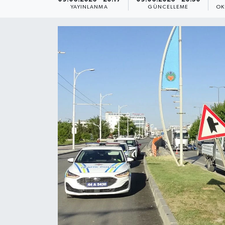
YAYINLANMA
GÜNCELLEME
OK
Yaşam
Anali̇z
Bi̇li̇m & Teknoloji̇
Dünya
Eği̇ti̇m