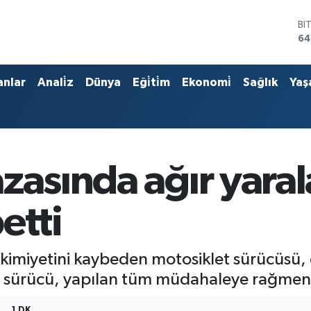
BI
64
D
47
E
anlar
Anali̇z
Dünya
Eği̇ti̇m
Ekonomi̇
Sağlık
Yaş
55
ST
64
GR
65
Bİ
zasında ağır yara
13
etti
hakimiyetini kaybeden motosiklet sürücüsü, 
n sürücü, yapılan tüm müdahaleye rağmen 
1 DK