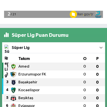
Süper Lig Puan Durumu
Süper Lig
#
Takım
O
P
1
Amed
0
0
2
Erzurumspor FK
0
0
3
Başakşehir
0
0
4
Kocaelispor
0
0
5
Beşiktaş
0
0
6
Eyüpspor
0
0