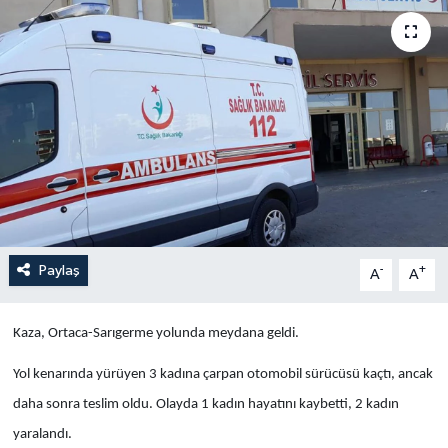
Yaşam
Anali̇z
Bi̇li̇m & Teknoloji̇
Dünya
Eği̇ti̇m
Paylaş
-
+
A
A
Kaza, Ortaca-Sarıgerme yolunda meydana geldi.
Yol kenarında yürüyen 3 kadına çarpan otomobil sürücüsü kaçtı, ancak
daha sonra teslim oldu. Olayda 1 kadın hayatını kaybetti, 2 kadın
yaralandı.