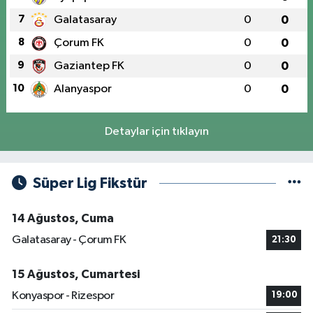
7
Galatasaray
0
0
8
Çorum FK
0
0
9
Gaziantep FK
0
0
10
Alanyaspor
0
0
Detaylar için tıklayın
Süper Lig Fikstür
14 Ağustos, Cuma
Galatasaray - Çorum FK
21:30
15 Ağustos, Cumartesi
Konyaspor - Rizespor
19:00