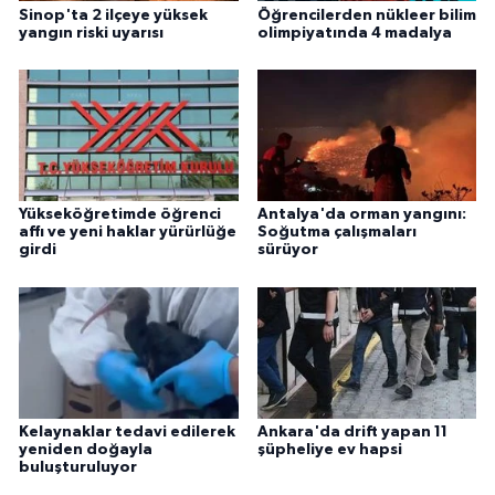
Sinop'ta 2 ilçeye yüksek
Öğrencilerden nükleer bilim
yangın riski uyarısı
olimpiyatında 4 madalya
Yükseköğretimde öğrenci
Antalya'da orman yangını:
affı ve yeni haklar yürürlüğe
Soğutma çalışmaları
girdi
sürüyor
Kelaynaklar tedavi edilerek
Ankara'da drift yapan 11
yeniden doğayla
şüpheliye ev hapsi
buluşturuluyor