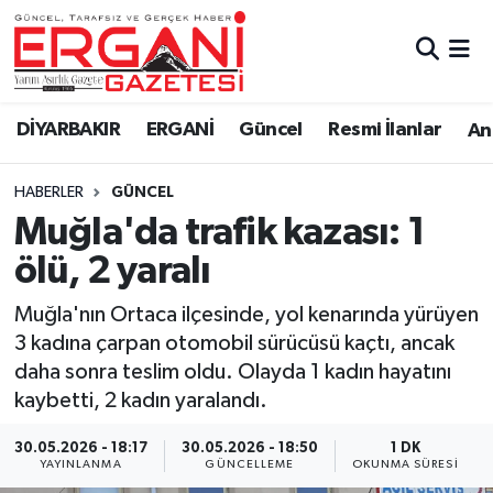
DİYARBAKIR
BİSMİL
Ergani Nöbetçi Eczaneler
DİYARBAKIR
ERGANİ
Güncel
Resmi İlanlar
Ana
BAĞLAR
ERGANİ
Ergani Hava Durumu
HABERLER
GÜNCEL
Güncel
Ergani Trafik Yoğunluk Haritası
Muğla'da trafik kazası: 1
Eği̇ti̇m
Süper Lig Puan Durumu ve Fikstür
ölü, 2 yaralı
Resmi İlanlar
Tüm Manşetler
Muğla'nın Ortaca ilçesinde, yol kenarında yürüyen
3 kadına çarpan otomobil sürücüsü kaçtı, ancak
Sağlık
Son Dakika Haberleri
daha sonra teslim oldu. Olayda 1 kadın hayatını
kaybetti, 2 kadın yaralandı.
Si̇yaset
Haber Arşivi
30.05.2026 - 18:17
30.05.2026 - 18:50
1 DK
YAYINLANMA
GÜNCELLEME
OKUNMA SÜRESI
Spor