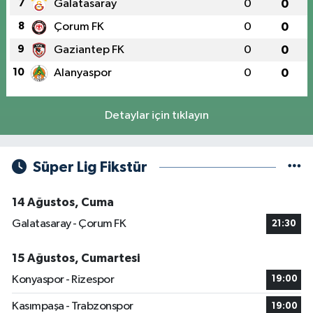
7
Galatasaray
0
0
8
Çorum FK
0
0
9
Gaziantep FK
0
0
10
Alanyaspor
0
0
Detaylar için tıklayın
Süper Lig Fikstür
14 Ağustos, Cuma
Galatasaray - Çorum FK
21:30
15 Ağustos, Cumartesi
Konyaspor - Rizespor
19:00
Kasımpaşa - Trabzonspor
19:00