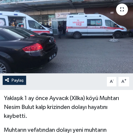
Yaşam
Anali̇z
Bi̇li̇m & Teknoloji̇
Dünya
Eği̇ti̇m
Paylaş
-
+
A
A
Yaklaşık 1 ay önce Ayvacık (Xîlka) köyü Muhtarı
Nesim Bulut kalp krizinden dolayı hayatını
kaybetti.
Muhtarın vefatından dolayı yeni muhtarın