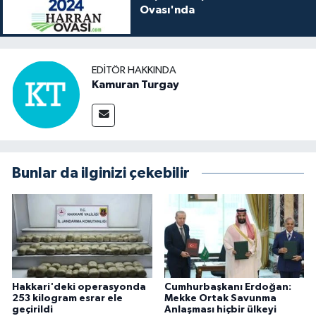
Ovası'nda
EDITÖR HAKKINDA
Kamuran Turgay
Bunlar da ilginizi çekebilir
Hakkari'deki operasyonda
Cumhurbaşkanı Erdoğan:
253 kilogram esrar ele
Mekke Ortak Savunma
geçirildi
Anlaşması hiçbir ülkeyi