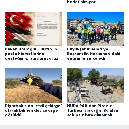
hedef almıyor
Bakan Uraloğlu: Filistin'in
Büyükşehir Belediye
posta hizmetlerine
Başkanı Er, Hekimhan'daki
desteğimizi sürdürüyoruz
yatırımları inceledi
Diyarbakır'da 'etçil çekirge'
HÜDA PAR'dan Piraziz
olarak bilinen dev çekirge
Türbesi için çağrı: Bu alan
görüldü
sahipsiz bırakılmamalı