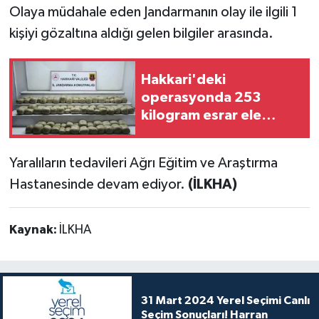
Olaya müdahale eden Jandarmanın olay ile ilgili 1
kişiyi gözaltına aldığı gelen bilgiler arasında.
Hakkari'deki
operasyonda 253
kilogram esrar ele
geçirildi
Yaralıların tedavileri Ağrı Eğitim ve Araştırma
Hastanesinde devam ediyor.
(İLKHA)
Kaynak:
İLKHA
31 Mart 2024 Yerel Seçimi Canlı
Seçim Sonuçları! Harran