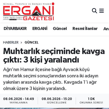
DİYARBAKIR
BİSMİL
Ergani Nöbetçi Eczaneler
DİYARBAKIR
ERGANİ
Güncel
Resmi İlanlar
Ana
BAĞLAR
ERGANİ
Ergani Hava Durumu
HABERLER
GÜNCEL
Güncel
Ergani Trafik Yoğunluk Haritası
Muhtarlık seçiminde kavga
Eği̇ti̇m
Süper Lig Puan Durumu ve Fikstür
çıktı: 3 kişi yaralandı
Resmi İlanlar
Tüm Manşetler
Ağrı'nın Hamur ilçesine bağlı Ayvacık köyü
muhtarlık seçimi sonuçlarından sonra iki adayın
Sağlık
Son Dakika Haberleri
yakınları arasında kavga çıktı. Kavgada 1'i ağır
olmak üzere 3 kişinin yaralandı.
Si̇yaset
Haber Arşivi
08.06.2026 - 14:49
08.06.2026 - 15:20
1 DK
YAYINLANMA
GÜNCELLEME
OKUNMA SÜRESI
Spor