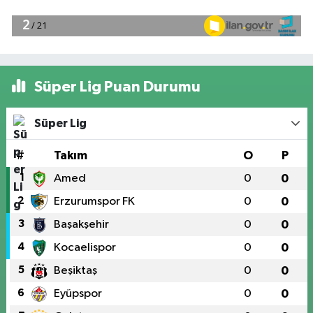
Süper Lig Puan Durumu
Süper Lig
#
Takım
O
P
1
Amed
0
0
2
Erzurumspor FK
0
0
3
Başakşehir
0
0
4
Kocaelispor
0
0
5
Beşiktaş
0
0
6
Eyüpspor
0
0