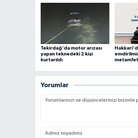
Tekirdağ'da motor arızası
Hakkari'd
yapan teknedeki 2 kişi
emdirilmi
kurtarıldı
metamfeta
Yorumlar