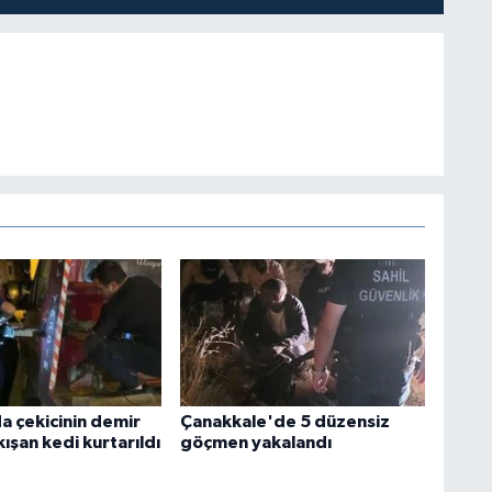
a çekicinin demir
Çanakkale'de 5 düzensiz
kışan kedi kurtarıldı
göçmen yakalandı