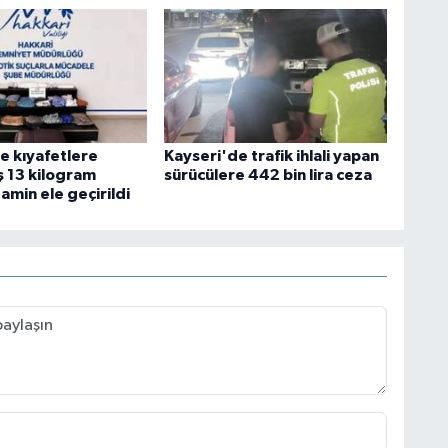
e kıyafetlere
Kayseri'de trafik ihlali yapan
ş 13 kilogram
sürücülere 442 bin lira ceza
min ele geçirildi