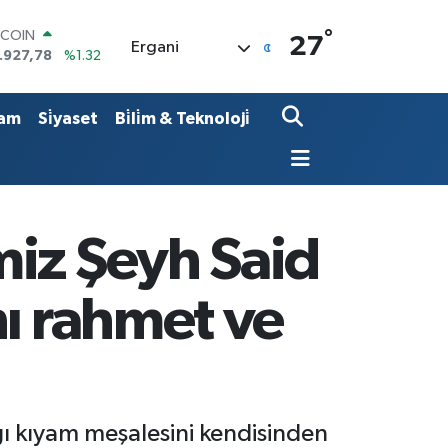
TCOIN
°
27
.927,78
%1.32
Ergani
OLAR
,5894
%0.08
URO
am
Si̇yaset
Bi̇li̇m & Teknoloji̇
,0398
%-0.02
ERLİN
,1581
%0.16
AM ALTIN
08.83
%4.44
ST100
miz Şeyh Said
.703
%11
nı rahmet ve
ı kıyam meşalesini kendisinden