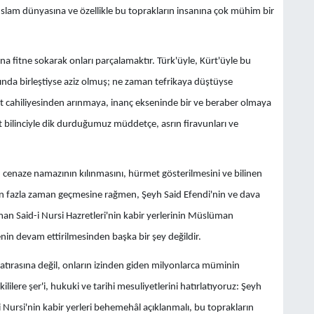
İslam dünyasına ve özellikle bu toprakların insanına çok mühim bir
na fitne sokarak onları parçalamaktır. Türk'üyle, Kürt'üyle bu
ında birleştiyse aziz olmuş; ne zaman tefrikaya düştüyse
biyet cahiliyesinden arınmaya, inanç ekseninde bir ve beraber olmaya
et bilinciyle dik durduğumuz müddetçe, asrın firavunları ve
 cenaze namazının kılınmasını, hürmet gösterilmesini ve bilinen
rdan fazla zaman geçmesine rağmen, Şeyh Said Efendi'nin ve dava
an Said-i Nursi Hazretleri'nin kabir yerlerinin Müslüman
kenin devam ettirilmesinden başka bir şey değildir.
hatırasına değil, onların izinden giden milyonlarca müminin
lilere şer'i, hukuki ve tarihi mesuliyetlerini hatırlatıyoruz: Şeyh
i Nursi'nin kabir yerleri behemehâl açıklanmalı, bu toprakların