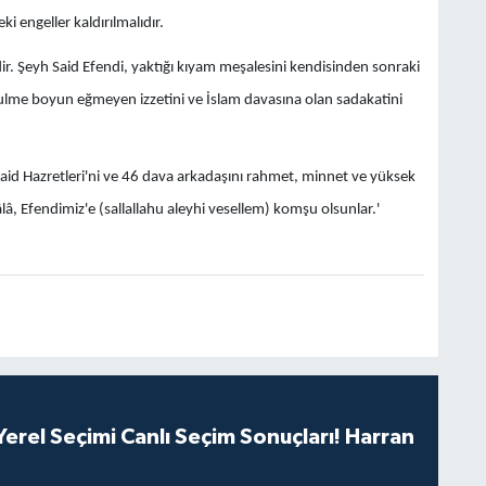
i engeller kaldırılmalıdır.
r. Şeyh Said Efendi, yaktığı kıyam meşalesini kendisinden sonraki
, zulme boyun eğmeyen izzetini ve İslam davasına olan sadakatini
aid Hazretleri'ni ve 46 dava arkadaşını rahmet, minnet ve yüksek
lâ, Efendimiz'e (sallallahu aleyhi vesellem) komşu olsunlar.'
erel Seçimi Canlı Seçim Sonuçları! Harran