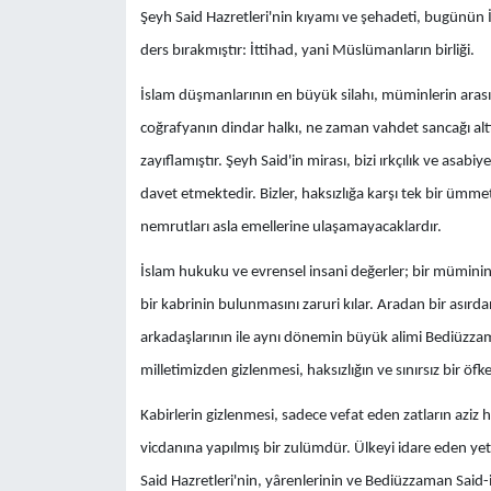
​Şeyh Said Hazretleri'nin kıyamı ve şehadeti, bugünün 
ders bırakmıştır: İttihad, yani Müslümanların birliği.
​İslam düşmanlarının en büyük silahı, müminlerin arası
coğrafyanın dindar halkı, ne zaman vahdet sancağı alt
zayıflamıştır. Şeyh Said'in mirası, bizi ırkçılık ve asa
davet etmektedir. Bizler, haksızlığa karşı tek bir ümm
nemrutları asla emellerine ulaşamayacaklardır.
​İslam hukuku ve evrensel insani değerler; bir müminin
bir kabrinin bulunmasını zaruri kılar. Aradan bir ası
arkadaşlarının ile aynı dönemin büyük alimi Bediüzzam
milletimizden gizlenmesi, haksızlığın ve sınırsız bir öf
Kabirlerin gizlenmesi, sadece vefat eden zatların aziz 
vicdanına yapılmış bir zulümdür. Ülkeyi idare eden yetki
Said Hazretleri'nin, yârenlerinin ve Bediüzzaman Said-