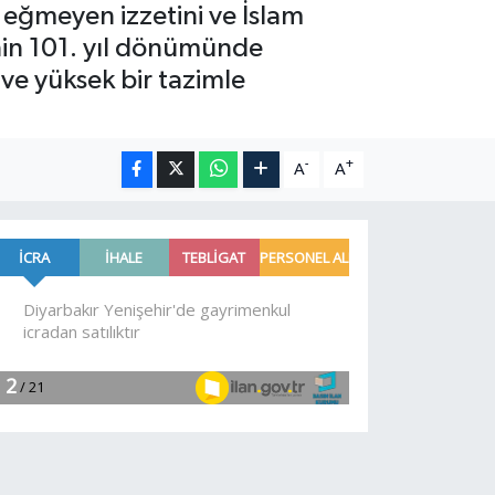
n eğmeyen izzetini ve İslam
nin 101. yıl dönümünde
ve yüksek bir tazimle
-
+
A
A