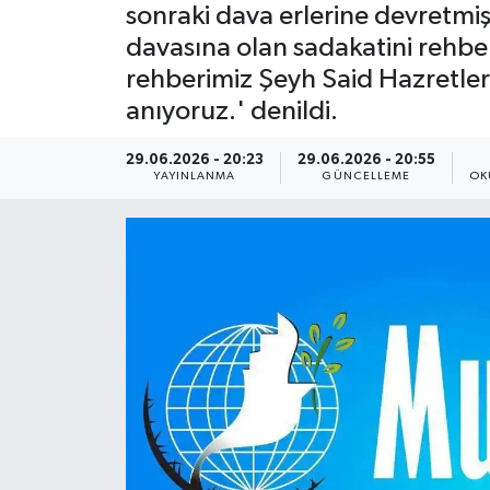
sonraki dava erlerine devretmiş
Yaşam
davasına olan sadakatini rehb
rehberimiz Şeyh Said Hazretler
Anali̇z
anıyoruz.' denildi.
Bi̇li̇m & Teknoloji̇
29.06.2026 - 20:23
29.06.2026 - 20:55
YAYINLANMA
GÜNCELLEME
OK
Dünya
Eği̇ti̇m