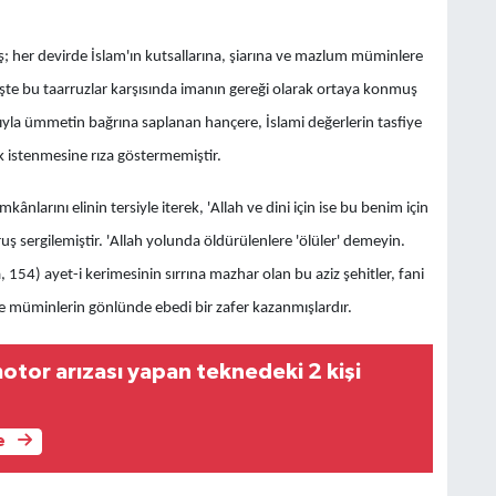
iş; her devirde İslam'ın kutsallarına, şiarına ve mazlum müminlere
işte bu taarruzlar karşısında imanın gereği olarak ortaya konmuş
gasıyla ümmetin bağrına saplanan hançere, İslami değerlerin tasfiye
 istenmesine rıza göstermemiştir.
nlarını elinin tersiyle iterek, 'Allah ve dini için ise bu benim için
ş sergilemiştir. 'Allah yolunda öldürülenlere 'ölüler' demeyin.
ra, 154) ayet-i kerimesinin sırrına mazhar olan bu aziz şehitler, fani
e müminlerin gönlünde ebedi bir zafer kazanmışlardır.
otor arızası yapan teknedeki 2 kişi
e