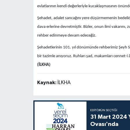
evlatlarının kendi değerleriyle kucaklaşmasının önündek
​Şehadet, adalet sancağını yere düşürmemenin bedelidi
dava erlerine devretmiştir. Bizler, onun ilmi vakarını
rehber edinmeye devam edeceğiz.
​Şehadetlerinin 101. yıl dönümünde rehberimiz Şeyh S
bir tazimle anıyoruz. Ruhları şad, makamları cennet-i â
(İLKHA)
Kaynak:
İLKHA
EDITÖRÜN SEÇTIĞI
31 Mart 2024 Y
Ovası'nda