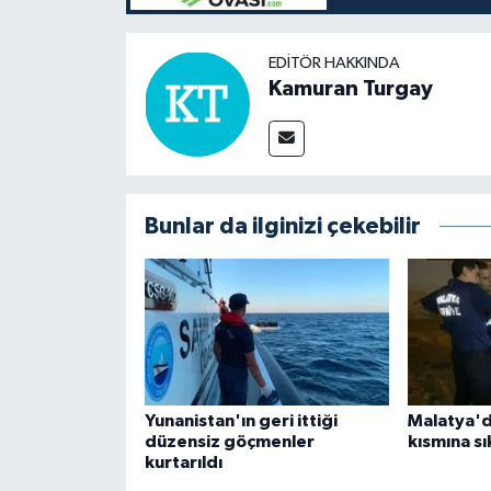
EDITÖR HAKKINDA
Kamuran Turgay
Bunlar da ilginizi çekebilir
Yunanistan'ın geri ittiği
Malatya'd
düzensiz göçmenler
kısmına sı
kurtarıldı