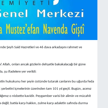
ünde Şeyh Said Hazretleri ve 46 dava arkadaşını rahmet ve
a! Allah, onları ancak gözlerin dehşetle bakakalacağı bir güne
a, şu ifadelere yer verildi:
metin hukukunu her şeyin üstünde tutarak canlarını bu uğurda feda
şerbetini içmelerinin üzerinden tam 101 yıl geçti. Bugün, acımız
lığımız o nisbette kavidir. Peygamber varisi bir alimin ve mücahit
 değil; batıla karşı hakkın, zulme karşı adaletin safında durma