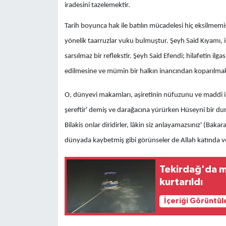
iradesini tazelemektir.
​Tarih boyunca hak ile batılın mücadelesi hiç eksilmem
yönelik taarruzlar vuku bulmuştur. Şeyh Said Kıyamı, 
sarsılmaz bir reflekstir. Şeyh Said Efendi; hilafetin il
edilmesine ve mümin bir halkın inancından koparılmak
​O, dünyevi makamları, aşiretinin nüfuzunu ve maddi imkâ
şereftir' demiş ve darağacına yürürken Hüseyni bir duru
Bilakis onlar diridirler, lâkin siz anlayamazsınız' (Baka
dünyada kaybetmiş gibi görünseler de Allah katında v
Tekirdağ'da m
kurtarıldı
İçeriği Görüntül