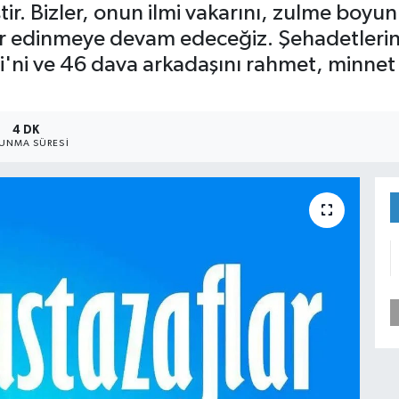
tir. Bizler, onun ilmi vakarını, zulme boyu
er edinmeye devam edeceğiz. ​Şehadetleri
i'ni ve 46 dava arkadaşını rahmet, minnet 
4 DK
UNMA SÜRESI