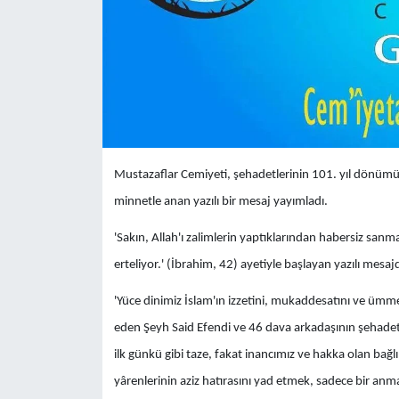
Mustazaflar Cemiyeti, ​şehadetlerinin 101. yıl dönüm
minnetle anan yazılı bir mesaj yayımladı.
​'Sakın, Allah'ı zalimlerin yaptıklarından habersiz sanm
erteliyor.' (İbrahim, 42) ayetiyle başlayan yazılı mesajd
'​Yüce dinimiz İslam'ın izzetini, mukaddesatını ve üm
eden Şeyh Said Efendi ve 46 dava arkadaşının şehadet 
ilk günkü gibi taze, fakat inancımız ve hakka olan bağlı
yârenlerinin aziz hatırasını yad etmek, sadece bir anma