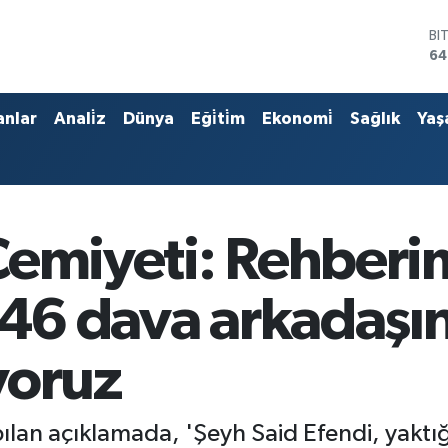
BI
64
D
47
E
anlar
Anali̇z
Dünya
Eği̇ti̇m
Ekonomi̇
Sağlık
Yaş
55
ST
64
GR
65
Bİ
Cemiyeti: Rehberi
13
 46 dava arkadaşı
yoruz
lan açıklamada, 'Şeyh Said Efendi, yaktığ