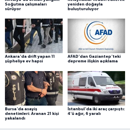
Soğutma çalışmaları
yeniden doğayla
sürüyor
buluşturuluyor
Ankara'da drift yapan 11
AFAD'dan Gaziantep'teki
şüpheliye ev hapsi
depreme ilişkin açıklama
Bursa'da asayiş
İstanbul'da iki araç çarpıştı:
denetimleri: Aranan 21 kişi
4'ü ağır, 6 yaralı
yakalandı