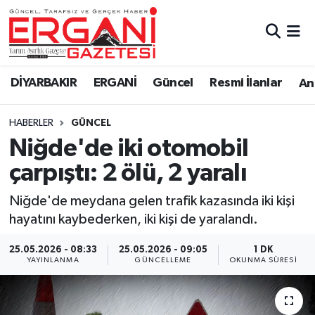
DİYARBAKIR
BİSMİL
Ergani Nöbetçi Eczaneler
DİYARBAKIR
ERGANİ
Güncel
Resmi İlanlar
Ana
BAĞLAR
ERGANİ
Ergani Hava Durumu
HABERLER
GÜNCEL
Güncel
Ergani Trafik Yoğunluk Haritası
Niğde'de iki otomobil
Eği̇ti̇m
Süper Lig Puan Durumu ve Fikstür
çarpıştı: 2 ölü, 2 yaralı
Resmi İlanlar
Tüm Manşetler
Niğde'de meydana gelen trafik kazasında iki kişi
hayatını kaybederken, iki kişi de yaralandı.
Sağlık
Son Dakika Haberleri
25.05.2026 - 08:33
25.05.2026 - 09:05
1 DK
YAYINLANMA
GÜNCELLEME
OKUNMA SÜRESI
Si̇yaset
Haber Arşivi
Spor