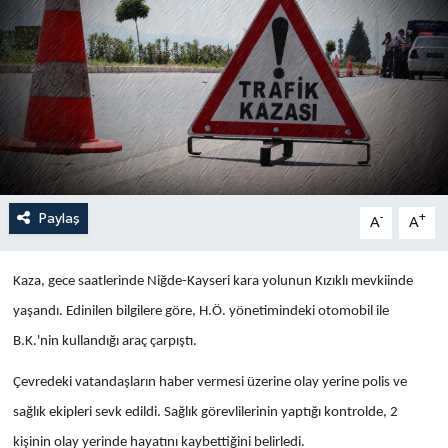
Yaşam
Anali̇z
Bi̇li̇m & Teknoloji̇
Dünya
Paylaş
-
+
A
A
Eği̇ti̇m
Kaza, gece saatlerinde Niğde-Kayseri kara yolunun Kızıklı mevkiinde
yaşandı. Edinilen bilgilere göre, H.Ö. yönetimindeki otomobil ile
B.K.'nin kullandığı araç çarpıştı.
Çevredeki vatandaşların haber vermesi üzerine olay yerine polis ve
sağlık ekipleri sevk edildi. Sağlık görevlilerinin yaptığı kontrolde, 2
kişinin olay yerinde hayatını kaybettiğini belirledi.