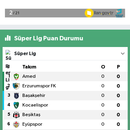
Süper Lig Puan Durumu
Süper Lig
#
Takım
O
P
1
Amed
0
0
2
Erzurumspor FK
0
0
3
Başakşehir
0
0
4
Kocaelispor
0
0
5
Beşiktaş
0
0
6
Eyüpspor
0
0