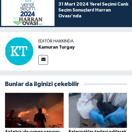
31 Mart 2024 Yerel Seçimi Canlı
Seçim Sonuçları! Harran
Ovası'nda
EDITÖR HAKKINDA
Kamuran Turgay
Bunlar da ilginizi çekebilir
Antalya'da orman yangını:
Kelaynaklar tedavi edilerek