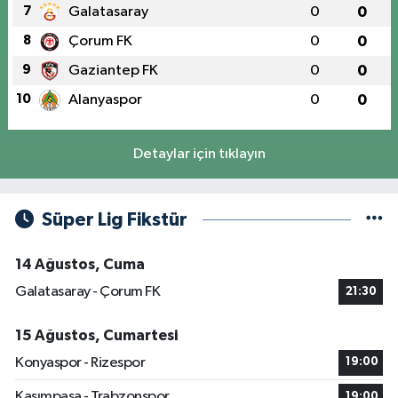
7
Galatasaray
0
0
8
Çorum FK
0
0
9
Gaziantep FK
0
0
10
Alanyaspor
0
0
Detaylar için tıklayın
Süper Lig Fikstür
14 Ağustos, Cuma
Galatasaray - Çorum FK
21:30
15 Ağustos, Cumartesi
Konyaspor - Rizespor
19:00
Kasımpaşa - Trabzonspor
19:00