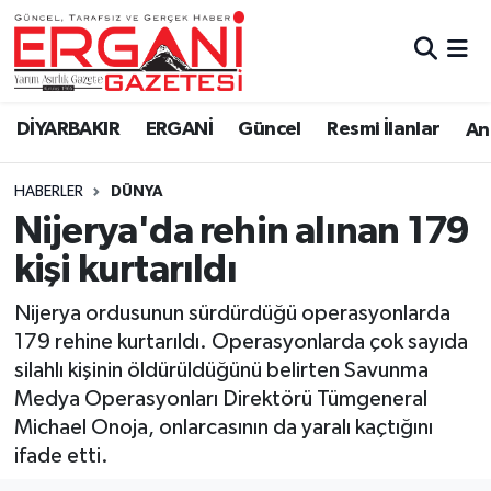
DİYARBAKIR
BİSMİL
Ergani Nöbetçi Eczaneler
DİYARBAKIR
ERGANİ
Güncel
Resmi İlanlar
Ana
BAĞLAR
ERGANİ
Ergani Hava Durumu
HABERLER
DÜNYA
Güncel
Ergani Trafik Yoğunluk Haritası
Nijerya'da rehin alınan 179
Eği̇ti̇m
Süper Lig Puan Durumu ve Fikstür
kişi kurtarıldı
Resmi İlanlar
Tüm Manşetler
Nijerya ordusunun sürdürdüğü operasyonlarda
179 rehine kurtarıldı. Operasyonlarda çok sayıda
Sağlık
Son Dakika Haberleri
silahlı kişinin öldürüldüğünü belirten Savunma
Medya Operasyonları Direktörü Tümgeneral
Si̇yaset
Haber Arşivi
Michael Onoja, onlarcasının da yaralı kaçtığını
ifade etti.
Spor