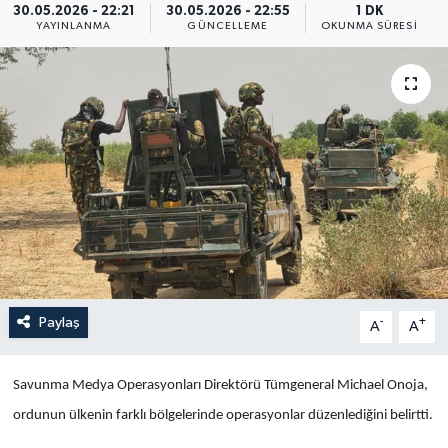
30.05.2026 - 22:21
30.05.2026 - 22:55
1 DK
YAYINLANMA
GÜNCELLEME
OKUNMA SÜRESI
Yaşam
Anali̇z
Bi̇li̇m & Teknoloji̇
Dünya
Eği̇ti̇m
Paylaş
-
+
A
A
Savunma Medya Operasyonları Direktörü Tümgeneral Michael Onoja,
ordunun ülkenin farklı bölgelerinde operasyonlar düzenlediğini belirtti.