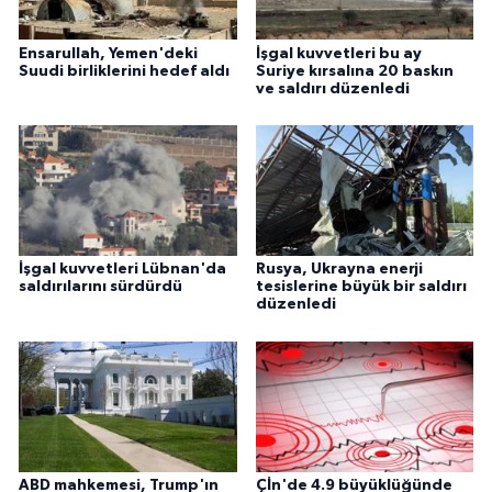
Ensarullah, Yemen'deki
İşgal kuvvetleri bu ay
Suudi birliklerini hedef aldı
Suriye kırsalına 20 baskın
ve saldırı düzenledi
İşgal kuvvetleri Lübnan'da
Rusya, Ukrayna enerji
saldırılarını sürdürdü
tesislerine büyük bir saldırı
düzenledi
ABD mahkemesi, Trump'ın
Çİn'de 4.9 büyüklüğünde