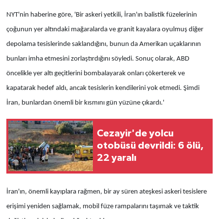
NYT'nin haberine göre, 'Bir askeri yetkili, İran'ın balistik füzelerinin
çoğunun yer altındaki mağaralarda ve granit kayalara oyulmuş diğer
depolama tesislerinde saklandığını, bunun da Amerikan uçaklarının
bunları imha etmesini zorlaştırdığını söyledi. Sonuç olarak, ABD
öncelikle yer altı geçitlerini bombalayarak onları çökerterek ve
kapatarak hedef aldı, ancak tesislerin kendilerini yok etmedi. Şimdi
İran, bunlardan önemli bir kısmını gün yüzüne çıkardı.'
Cezayir'de yolcu
otobüsü devrildi: 6 ölü,
22 yaralı
İran'ın, önemli kayıplara rağmen, bir ay süren ateşkesi askeri tesislere
erişimi yeniden sağlamak, mobil füze rampalarını taşımak ve taktik