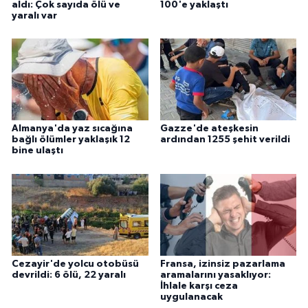
aldı: Çok sayıda ölü ve
100'e yaklaştı
yaralı var
Almanya'da yaz sıcağına
Gazze'de ateşkesin
bağlı ölümler yaklaşık 12
ardından 1255 şehit verildi
bine ulaştı
Cezayir'de yolcu otobüsü
Fransa, izinsiz pazarlama
devrildi: 6 ölü, 22 yaralı
aramalarını yasaklıyor:
İhlale karşı ceza
uygulanacak