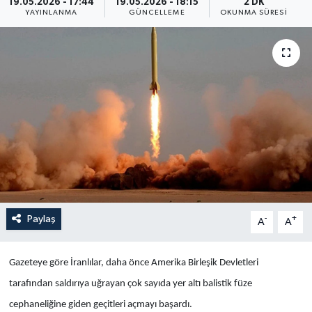
19.05.2026 - 17:44
19.05.2026 - 18:15
2 DK
YAYINLANMA
GÜNCELLEME
OKUNMA SÜRESI
Yaşam
Anali̇z
Bi̇li̇m & Teknoloji̇
Dünya
Eği̇ti̇m
Paylaş
-
+
A
A
Gazeteye göre İranlılar, daha önce Amerika Birleşik Devletleri
tarafından saldırıya uğrayan çok sayıda yer altı balistik füze
cephaneliğine giden geçitleri açmayı başardı.