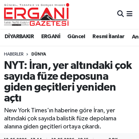
DİYARBAKIR
BİSMİL
Ergani Nöbetçi Eczaneler
DİYARBAKIR
ERGANİ
Güncel
Resmi İlanlar
Ana
BAĞLAR
ERGANİ
Ergani Hava Durumu
HABERLER
DÜNYA
Güncel
Ergani Trafik Yoğunluk Haritası
NYT: İran, yer altındaki çok
Eği̇ti̇m
Süper Lig Puan Durumu ve Fikstür
sayıda füze deposuna
giden geçitleri yeniden
Resmi İlanlar
Tüm Manşetler
açtı
Sağlık
Son Dakika Haberleri
New York Times'ın haberine göre İran, yer
altındaki çok sayıda balistik füze depolama
Si̇yaset
Haber Arşivi
alanına giden geçitleri ortaya çıkardı.
Spor