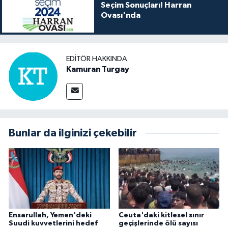
Seçim Sonuçları! Harran
Ovası'nda
EDITÖR HAKKINDA
Kamuran Turgay
Bunlar da ilginizi çekebilir
Ensarullah, Yemen'deki
Ceuta'daki kitlesel sınır
Suudi kuvvetlerini hedef
geçişlerinde ölü sayısı