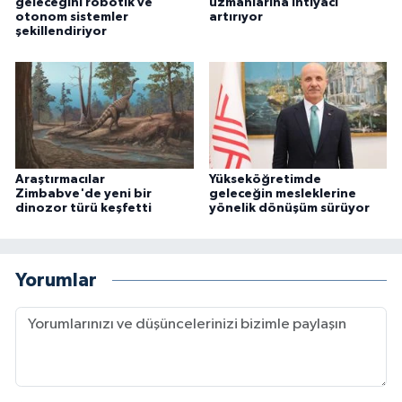
geleceğini robotik ve
uzmanlarına ihtiyacı
otonom sistemler
artırıyor
şekillendiriyor
Araştırmacılar
Yükseköğretimde
Zimbabve'de yeni bir
geleceğin mesleklerine
dinozor türü keşfetti
yönelik dönüşüm sürüyor
Yorumlar