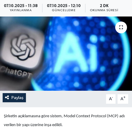
07.10.2025 - 11:38
07.10.2025 - 12:10
2 DK
Yaşam
YAYINLANMA
GÜNCELLEME
OKUNMA SÜRESI
Anali̇z
Bi̇li̇m & Teknoloji̇
Dünya
Eği̇ti̇m
Paylaş
-
+
A
A
Şirketin açıklamasına göre sistem, Model Context Protocol (MCP) adı
verilen bir yapı üzerine inşa edildi.