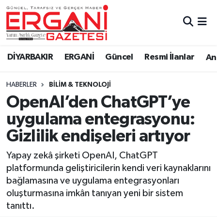
DİYARBAKIR
BİSMİL
Ergani Nöbetçi Eczaneler
DİYARBAKIR
ERGANİ
Güncel
Resmi İlanlar
Ana
BAĞLAR
ERGANİ
Ergani Hava Durumu
HABERLER
BİLİM & TEKNOLOJİ
Güncel
Ergani Trafik Yoğunluk Haritası
OpenAI’den ChatGPT’ye
Eği̇ti̇m
Süper Lig Puan Durumu ve Fikstür
uygulama entegrasyonu:
Gizlilik endişeleri artıyor
Resmi İlanlar
Tüm Manşetler
Yapay zekâ şirketi OpenAI, ChatGPT
Sağlık
Son Dakika Haberleri
platformunda geliştiricilerin kendi veri kaynaklarını
bağlamasına ve uygulama entegrasyonları
Si̇yaset
Haber Arşivi
oluşturmasına imkân tanıyan yeni bir sistem
tanıttı.
Spor