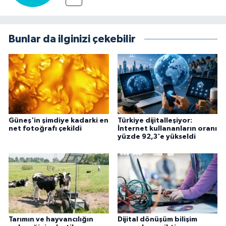
Bunlar da ilginizi çekebilir
Güneş'in şimdiye kadarki en
Türkiye dijitalleşiyor:
net fotoğrafı çekildi
İnternet kullananların oranı
yüzde 92,3'e yükseldi
Tarımın ve hayvancılığın
Dijital dönüşüm bilişim