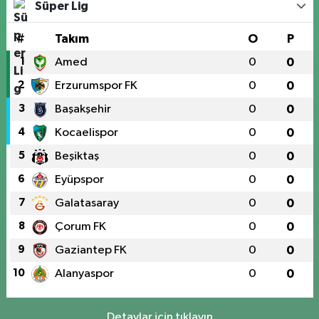
Süper Lig
#
Takım
O
P
1
Amed
0
0
2
Erzurumspor FK
0
0
3
Başakşehir
0
0
4
Kocaelispor
0
0
5
Beşiktaş
0
0
6
Eyüpspor
0
0
7
Galatasaray
0
0
8
Çorum FK
0
0
9
Gaziantep FK
0
0
10
Alanyaspor
0
0
Detaylar için tıklayın