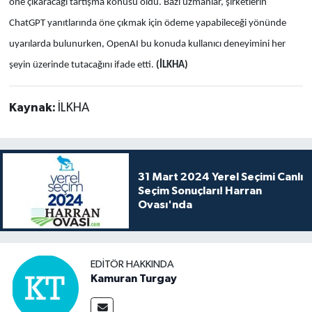
öne çıkaracağı tartışma konusu oldu. Bazı uzmanlar, şirketlerin
ChatGPT yanıtlarında öne çıkmak için ödeme yapabileceği yönünde
uyarılarda bulunurken, OpenAI bu konuda kullanıcı deneyimini her
şeyin üzerinde tutacağını ifade etti.
(İLKHA)
Kaynak:
İLKHA
31 Mart 2024 Yerel Seçimi Canlı
Seçim Sonuçları! Harran
Ovası'nda
EDITÖR HAKKINDA
Kamuran Turgay