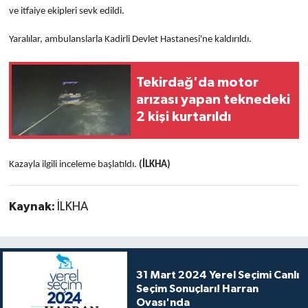
ve itfaiye ekipleri sevk edildi.
Yaralılar, ambulanslarla Kadirli Devlet Hastanesi'ne kaldırıldı.
Tekirdağ'da motor
arızası yapan teknedeki
2 kişi kurtarıldı
Kazayla ilgili inceleme başlatıldı.
(İLKHA)
Kaynak:
İLKHA
31 Mart 2024 Yerel Seçimi Canlı
Seçim Sonuçları! Harran
Ovası'nda