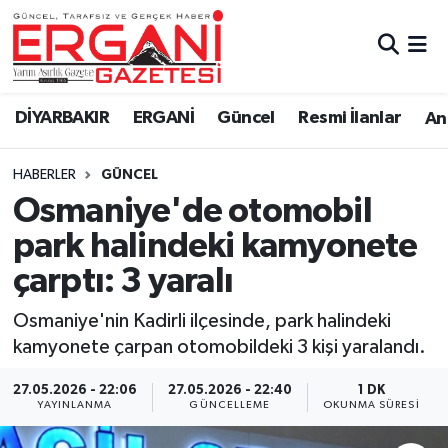
DİYARBAKIR
BİSMİL
Ergani Nöbetçi Eczaneler
DİYARBAKIR
ERGANİ
Güncel
Resmi İlanlar
Ana
BAĞLAR
ERGANİ
Ergani Hava Durumu
HABERLER
GÜNCEL
Güncel
Ergani Trafik Yoğunluk Haritası
Osmaniye'de otomobil
Eği̇ti̇m
Süper Lig Puan Durumu ve Fikstür
park halindeki kamyonete
çarptı: 3 yaralı
Resmi İlanlar
Tüm Manşetler
Osmaniye'nin Kadirli ilçesinde, park halindeki
Sağlık
Son Dakika Haberleri
kamyonete çarpan otomobildeki 3 kişi yaralandı.
Si̇yaset
Haber Arşivi
27.05.2026 - 22:06
27.05.2026 - 22:40
1 DK
YAYINLANMA
GÜNCELLEME
OKUNMA SÜRESI
Spor