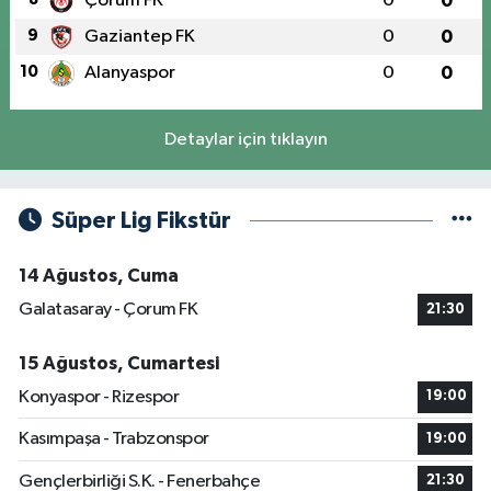
Çorum FK
0
0
9
Gaziantep FK
0
0
10
Alanyaspor
0
0
Detaylar için tıklayın
Süper Lig Fikstür
14 Ağustos, Cuma
Galatasaray - Çorum FK
21:30
15 Ağustos, Cumartesi
Konyaspor - Rizespor
19:00
Kasımpaşa - Trabzonspor
19:00
Gençlerbirliği S.K. - Fenerbahçe
21:30