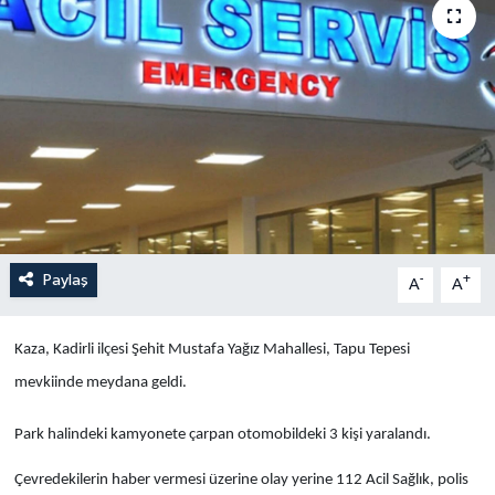
Yaşam
Anali̇z
Bi̇li̇m & Teknoloji̇
Dünya
Eği̇ti̇m
Paylaş
-
+
A
A
Kaza, Kadirli ilçesi Şehit Mustafa Yağız Mahallesi, Tapu Tepesi
mevkiinde meydana geldi.
Park halindeki kamyonete çarpan otomobildeki 3 kişi yaralandı.
Çevredekilerin haber vermesi üzerine olay yerine 112 Acil Sağlık, polis