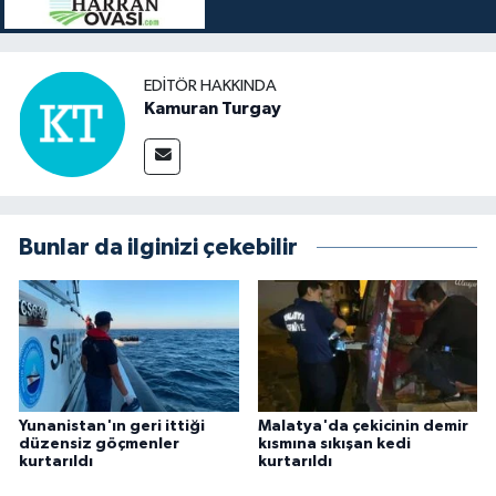
EDITÖR HAKKINDA
Kamuran Turgay
Bunlar da ilginizi çekebilir
Yunanistan'ın geri ittiği
Malatya'da çekicinin demir
düzensiz göçmenler
kısmına sıkışan kedi
kurtarıldı
kurtarıldı