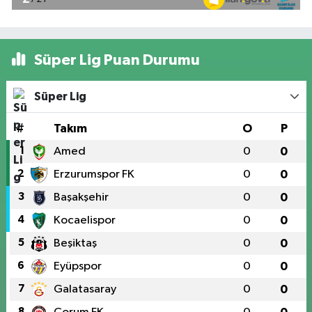
Süper Lig Puan Durumu
Süper Lig
#
Takım
O
P
1
Amed
0
0
2
Erzurumspor FK
0
0
3
Başakşehir
0
0
4
Kocaelispor
0
0
5
Beşiktaş
0
0
6
Eyüpspor
0
0
7
Galatasaray
0
0
8