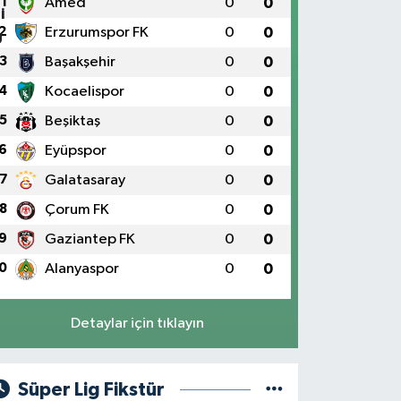
1
Amed
0
0
2
Erzurumspor FK
0
0
3
Başakşehir
0
0
4
Kocaelispor
0
0
5
Beşiktaş
0
0
6
Eyüpspor
0
0
7
Galatasaray
0
0
8
Çorum FK
0
0
9
Gaziantep FK
0
0
0
Alanyaspor
0
0
Detaylar için tıklayın
Süper Lig Fikstür