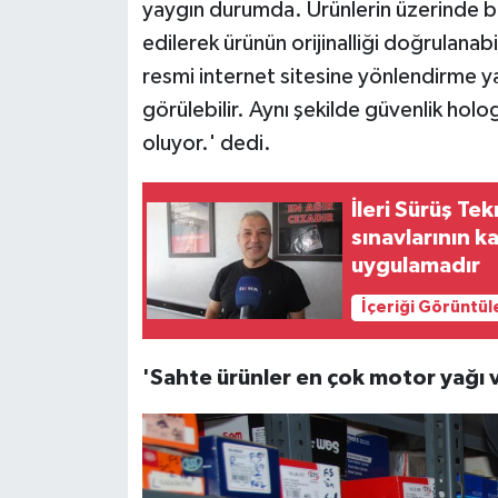
yaygın durumda. Ürünlerin üzerinde b
edilerek ürünün orijinalliği doğrulanab
resmi internet sitesine yönlendirme y
görülebilir. Aynı şekilde güvenlik ho
oluyor.' dedi.
İleri Sürüş Te
sınavlarının ka
uygulamadır
İçeriği Görüntül
'Sahte ürünler en çok motor yağı