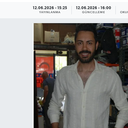
12.06.2026 - 15:25
12.06.2026 - 16:00
Yaşam
YAYINLANMA
GÜNCELLEME
OKU
Anali̇z
Bi̇li̇m & Teknoloji̇
Dünya
Eği̇ti̇m