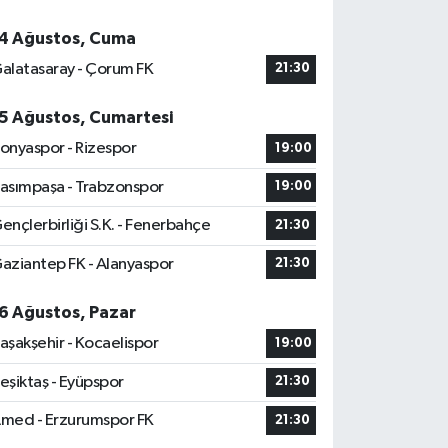
4 Ağustos, Cuma
alatasaray - Çorum FK
21:30
5 Ağustos, Cumartesi
onyaspor - Rizespor
19:00
asımpaşa - Trabzonspor
19:00
ençlerbirliği S.K. - Fenerbahçe
21:30
aziantep FK - Alanyaspor
21:30
6 Ağustos, Pazar
aşakşehir - Kocaelispor
19:00
eşiktaş - Eyüpspor
21:30
med - Erzurumspor FK
21:30