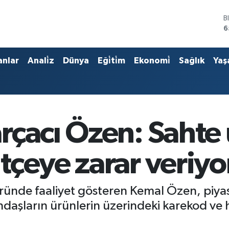
D
4
E
5
S
anlar
Anali̇z
Dünya
Eği̇ti̇m
Ekonomi̇
Sağlık
Yaş
6
G
6
B
1
B
rçacı Özen: Sahte
6
tçeye zarar veriyo
ründe faaliyet gösteren Kemal Özen, piya
andaşların ürünlerin üzerindeki karekod ve