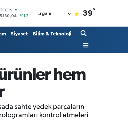
°
OLAR
39
Ergani
7,7106
%0.17
URO
5,1652
%0.27
TERLİN
am
Si̇yaset
Bi̇li̇m & Teknoloji̇
4,4046
%0.35
RAM ALTIN
618.49
%2.12
İST100
3.773
%-19
ITCOIN
 ürünler hem
5.130,04
%1.2
r
sada sahte yedek parçaların
 hologramları kontrol etmeleri