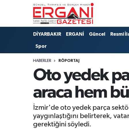
DİYARBAKIR
BİSMİL
Ergani Nöbetçi Eczaneler
DİYARBAKIR
ERGANİ
Güncel
Resmi İl
BAĞLAR
ERGANİ
Ergani Hava Durumu
Spor
Güncel
Ergani Trafik Yoğunluk Haritası
HABERLER
RÖPORTAJ
Eği̇ti̇m
Süper Lig Puan Durumu ve Fikstür
Oto yedek pa
Resmi İlanlar
Tüm Manşetler
araca hem bü
Sağlık
Son Dakika Haberleri
İzmir'de oto yedek parça sektö
Si̇yaset
Haber Arşivi
yaygınlaştığını belirterek, vat
gerektiğini söyledi.
Spor