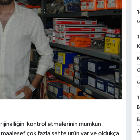
1
G
1
K
K
G
G
1
B
B
orijinalliğini kontrol etmelerinin mümkün
A
maalesef çok fazla sahte ürün var ve oldukça