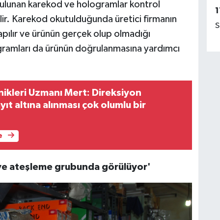
ulunan karekod ve hologramlar kontrol
1
ilir. Karekod okutulduğunda üretici firmanın
S
apılır ve ürünün gerçek olup olmadığı
logramları da ürünün doğrulanmasına yardımcı
knikleri Uzmanı Mert: Direksiyon
yıt altına alınması çok olumlu bir
e
 ve ateşleme grubunda görülüyor'