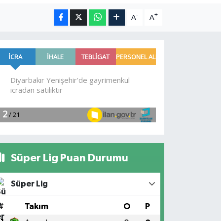
-
+
A
A
Süper Lig Puan Durumu
Süper Lig
#
Takım
O
P