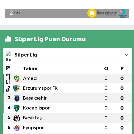
Süper Lig Puan Durumu
Süper Lig
#
Takım
O
P
1
Amed
0
0
2
Erzurumspor FK
0
0
3
Başakşehir
0
0
4
Kocaelispor
0
0
5
Beşiktaş
0
0
6
Eyüpspor
0
0