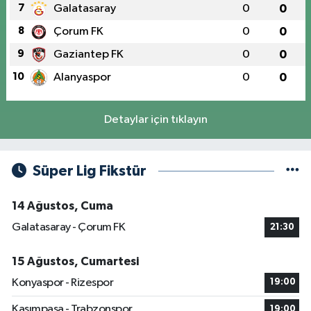
7
Galatasaray
0
0
8
Çorum FK
0
0
9
Gaziantep FK
0
0
10
Alanyaspor
0
0
Detaylar için tıklayın
Süper Lig Fikstür
14 Ağustos, Cuma
Galatasaray - Çorum FK
21:30
15 Ağustos, Cumartesi
Konyaspor - Rizespor
19:00
Kasımpaşa - Trabzonspor
19:00