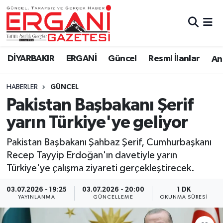
DİYARBAKIR
BİSMİL
Ergani Nöbetçi Eczaneler
DİYARBAKIR
ERGANİ
Güncel
Resmi İlanlar
Ana
BAĞLAR
ERGANİ
Ergani Hava Durumu
HABERLER
GÜNCEL
Güncel
Ergani Trafik Yoğunluk Haritası
Pakistan Başbakanı Şerif
Eği̇ti̇m
Süper Lig Puan Durumu ve Fikstür
yarın Türkiye'ye geliyor
Resmi İlanlar
Tüm Manşetler
Pakistan Başbakanı Şahbaz Şerif, Cumhurbaşkanı
Recep Tayyip Erdoğan'ın davetiyle yarın
Sağlık
Son Dakika Haberleri
Türkiye'ye çalışma ziyareti gerçekleştirecek.
Si̇yaset
Haber Arşivi
03.07.2026 - 19:25
03.07.2026 - 20:00
1 DK
YAYINLANMA
GÜNCELLEME
OKUNMA SÜRESI
Spor