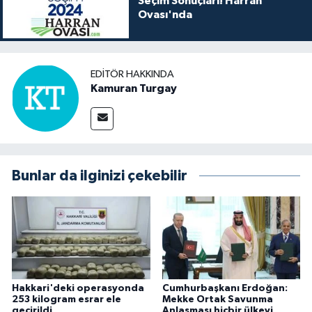
Seçim Sonuçları! Harran
Ovası'nda
EDITÖR HAKKINDA
Kamuran Turgay
Bunlar da ilginizi çekebilir
Hakkari'deki operasyonda
Cumhurbaşkanı Erdoğan:
253 kilogram esrar ele
Mekke Ortak Savunma
geçirildi
Anlaşması hiçbir ülkeyi