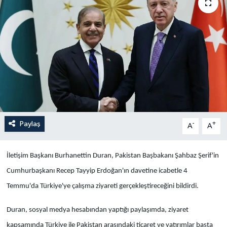
Yaşam
Anali̇z
Bi̇li̇m & Teknoloji̇
Dünya
Eği̇ti̇m
Paylaş
-
+
A
A
İletişim Başkanı Burhanettin Duran, Pakistan Başbakanı Şahbaz Şerif'in
Cumhurbaşkanı Recep Tayyip Erdoğan'ın davetine icabetle 4
Temmu'da Türkiye'ye çalışma ziyareti gerçekleştireceğini bildirdi.
Duran, sosyal medya hesabından yaptığı paylaşımda, ziyaret
kapsamında Türkiye ile Pakistan arasındaki ticaret ve yatırımlar başta