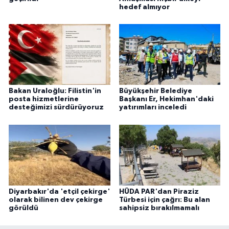
hedef almıyor
Bakan Uraloğlu: Filistin'in
Büyükşehir Belediye
posta hizmetlerine
Başkanı Er, Hekimhan'daki
desteğimizi sürdürüyoruz
yatırımları inceledi
Diyarbakır'da 'etçil çekirge'
HÜDA PAR'dan Piraziz
olarak bilinen dev çekirge
Türbesi için çağrı: Bu alan
görüldü
sahipsiz bırakılmamalı