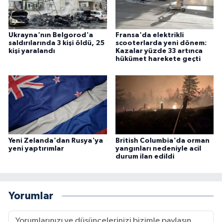
Ukrayna'nın Belgorod'a
Fransa'da elektrikli
saldırılarında 3 kişi öldü, 25
scooterlarda yeni dönem:
kişi yaralandı
Kazalar yüzde 33 artınca
hükümet harekete geçti
Yeni Zelanda'dan Rusya'ya
British Columbia'da orman
yeni yaptırımlar
yangınları nedeniyle acil
durum ilan edildi
Yorumlar