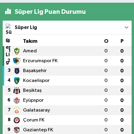
Süper Lig Puan Durumu
Süper Lig
#
Takım
O
P
1
Amed
0
0
2
Erzurumspor FK
0
0
3
Başakşehir
0
0
4
Kocaelispor
0
0
5
Beşiktaş
0
0
6
Eyüpspor
0
0
7
Galatasaray
0
0
8
Çorum FK
0
0
9
Gaziantep FK
0
0