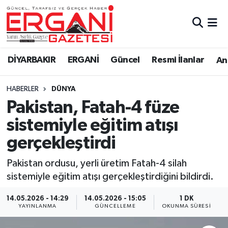
DİYARBAKIR
BİSMİL
Ergani Nöbetçi Eczaneler
DİYARBAKIR
ERGANİ
Güncel
Resmi İlanlar
Ana
BAĞLAR
ERGANİ
Ergani Hava Durumu
HABERLER
DÜNYA
Güncel
Ergani Trafik Yoğunluk Haritası
Pakistan, Fatah-4 füze
Eği̇ti̇m
Süper Lig Puan Durumu ve Fikstür
sistemiyle eğitim atışı
gerçekleştirdi
Resmi İlanlar
Tüm Manşetler
Pakistan ordusu, yerli üretim Fatah-4 silah
Sağlık
Son Dakika Haberleri
sistemiyle eğitim atışı gerçekleştirdiğini bildirdi.
Si̇yaset
Haber Arşivi
14.05.2026 - 14:29
14.05.2026 - 15:05
1 DK
YAYINLANMA
GÜNCELLEME
OKUNMA SÜRESI
Spor