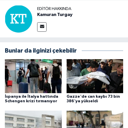
EDITÖR HAKKINDA
Kamuran Turgay
Bunlar da ilginizi çekebilir
İspanya ile İtalya hattında
Gazze'de can kaybı 73 bin
Schengen krizi tırmanıyor
386'ya yükseldi