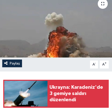
Yaşam
Anali̇z
Bi̇li̇m & Teknoloji̇
Dünya
Eği̇ti̇m
Paylaş
-
+
A
A
Ukrayna: Karadeniz'de
3 gemiye saldırı
düzenlendi